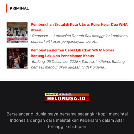
KRIMINAL
Pembunuhan Brutal di Kuta Utara, Polisi Kejar Dua WNA
Brasil
Denpasar — Kepolisian Daerah Bali menggelar konferensi
pers terkait kasus penganiayaan berat...
Pembuatan Konten Cabul Libatkan WNA: Polres
Badung Lakukan Pendalaman Kasus
Badung, 05 Desember 2025 - Satreskrim Polres Badung
berhasil mengungkap dugaan tindak pidana...
Berselancar di dunia maya bersama secangkir kopi, mencintai
Indonesia dengan cara meletakkan Kebenaran dalam Altar
tertinggi kehidupan