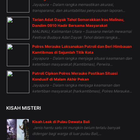
Jayapura – Dalam rangka memastikan akurasi,
transparansi, dan akuntabilitas penyusunan laporan...
Tarian Adat Dayak Tahol Semarakkan Irau Malinau,
Dandim 0910 Hadir Bersama Masyarakat
MALINAU, Kalimantan Utara – Suasana meriah mewarnai
Festival Budaya Adat Dayak Tahol dalam rangka...
Polres Merauke Laksanakan Patroli dan Beri Himbauan
Kamtibmas di Sejumlah Titik Kota
Jayapura – Dalam rangka menjaga situasi keamanan dan
ketertiban masyarakat (Kamtibmas), Perwira...
Patroli Cipkon Polres Merauke Pastikan Situasi
Kondusif di Malam Akhir Pekan
Jayapura – Dalam rangka menjaga keamanan dan
ketertiban masyarakat (harkamtibmas), Polres Merauke...
KISAH MISTERI
Kisah Leak di Pulau Dewata Bali
Jenis hantu satu ini mungkin belum terlalu banyak
didengar bagi warga di luar pulau Bali,...