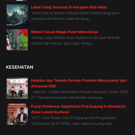
Lelaki Yang Tersesat Di Kerajaan Roh Halus
Kisah kali ini adalah sebuah kisah misteri yang saya
temukan di internet, kisah tentang...
Misteri Susuk Magis Pelet Maha Dewa
Orang yang melihat akan terpesona dan jadi tertarik,
tunduk dan takluk, tapi ingat, resiko...
KESEHATAN
Halodoc dan Takeda Perluas Proteksi Masyarakat dari
Ancaman DBD
Jakarta – Dalam momentum Pekan Imunisasi Dunia 2026,
PT Takeda Innovative Medicines bersama...
Pusat Pembesar Kejantanan Pria Kupang H.Abdulazis
Atasi Lemah Syahwat
NTT - Kini Sudah Ada Di Kupang Ahli Pengobatan
Tradisional ALAT VITAL, satu-satunya yang ada...