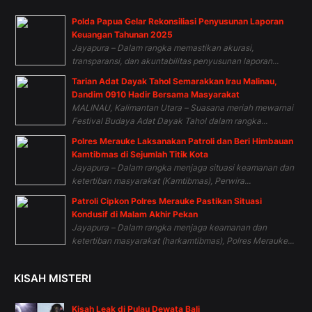
Polda Papua Gelar Rekonsiliasi Penyusunan Laporan
Keuangan Tahunan 2025
Jayapura – Dalam rangka memastikan akurasi,
transparansi, dan akuntabilitas penyusunan laporan...
Tarian Adat Dayak Tahol Semarakkan Irau Malinau,
Dandim 0910 Hadir Bersama Masyarakat
MALINAU, Kalimantan Utara – Suasana meriah mewarnai
Festival Budaya Adat Dayak Tahol dalam rangka...
Polres Merauke Laksanakan Patroli dan Beri Himbauan
Kamtibmas di Sejumlah Titik Kota
Jayapura – Dalam rangka menjaga situasi keamanan dan
ketertiban masyarakat (Kamtibmas), Perwira...
Patroli Cipkon Polres Merauke Pastikan Situasi
Kondusif di Malam Akhir Pekan
Jayapura – Dalam rangka menjaga keamanan dan
ketertiban masyarakat (harkamtibmas), Polres Merauke...
KISAH MISTERI
Kisah Leak di Pulau Dewata Bali