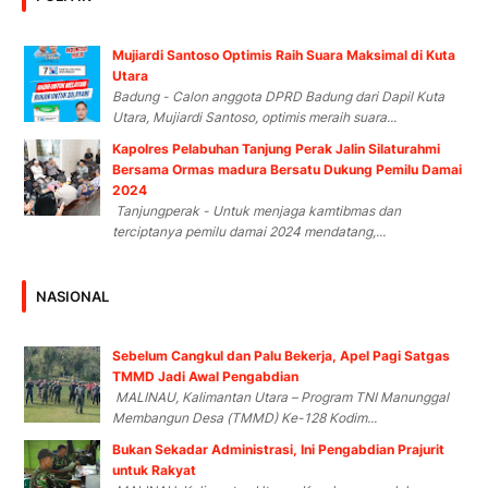
Mujiardi Santoso Optimis Raih Suara Maksimal di Kuta
Utara
Badung - Calon anggota DPRD Badung dari Dapil Kuta
Utara, Mujiardi Santoso, optimis meraih suara...
Kapolres Pelabuhan Tanjung Perak Jalin Silaturahmi
Bersama Ormas madura Bersatu Dukung Pemilu Damai
2024
Tanjungperak - Untuk menjaga kamtibmas dan
terciptanya pemilu damai 2024 mendatang,...
NASIONAL
Sebelum Cangkul dan Palu Bekerja, Apel Pagi Satgas
TMMD Jadi Awal Pengabdian
MALINAU, Kalimantan Utara – Program TNI Manunggal
Membangun Desa (TMMD) Ke-128 Kodim...
Bukan Sekadar Administrasi, Ini Pengabdian Prajurit
untuk Rakyat