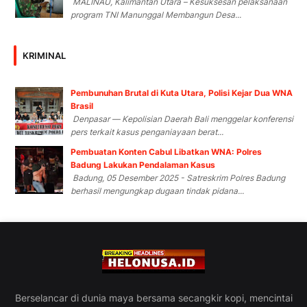
MALINAU, Kalimantan Utara – Kesuksesan pelaksanaan
program TNI Manunggal Membangun Desa...
KRIMINAL
Pembunuhan Brutal di Kuta Utara, Polisi Kejar Dua WNA
Brasil
Denpasar — Kepolisian Daerah Bali menggelar konferensi
pers terkait kasus penganiayaan berat...
Pembuatan Konten Cabul Libatkan WNA: Polres
Badung Lakukan Pendalaman Kasus
Badung, 05 Desember 2025 - Satreskrim Polres Badung
berhasil mengungkap dugaan tindak pidana...
Berselancar di dunia maya bersama secangkir kopi, mencintai