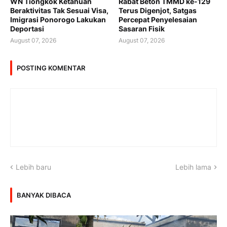
WN Tiongkok Ketahuan
Rabat Beton TMMD ke-129
Beraktivitas Tak Sesuai Visa,
Terus Digenjot, Satgas
Imigrasi Ponorogo Lakukan
Percepat Penyelesaian
Deportasi
Sasaran Fisik
August 07, 2026
August 07, 2026
POSTING KOMENTAR
Lebih baru
Lebih lama
BANYAK DIBACA