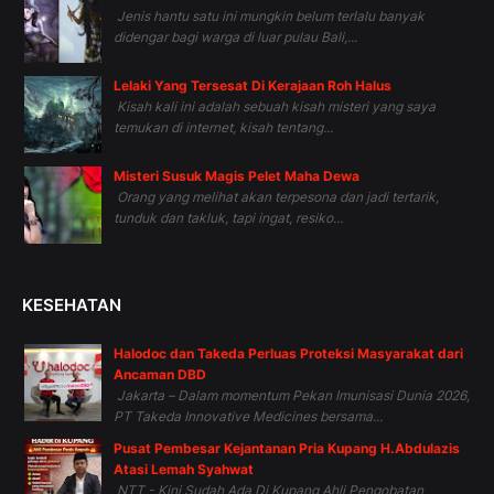
Jenis hantu satu ini mungkin belum terlalu banyak
didengar bagi warga di luar pulau Bali,...
Lelaki Yang Tersesat Di Kerajaan Roh Halus
Kisah kali ini adalah sebuah kisah misteri yang saya
temukan di internet, kisah tentang...
Misteri Susuk Magis Pelet Maha Dewa
Orang yang melihat akan terpesona dan jadi tertarik,
tunduk dan takluk, tapi ingat, resiko...
KESEHATAN
Halodoc dan Takeda Perluas Proteksi Masyarakat dari
Ancaman DBD
Jakarta – Dalam momentum Pekan Imunisasi Dunia 2026,
PT Takeda Innovative Medicines bersama...
Pusat Pembesar Kejantanan Pria Kupang H.Abdulazis
Atasi Lemah Syahwat
NTT - Kini Sudah Ada Di Kupang Ahli Pengobatan