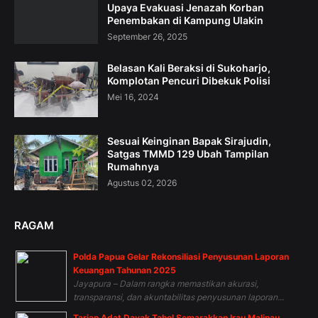
Upaya Evakuasi Jenazah Korban
Penembakan di Kampung Ulakin
September 26, 2025
Belasan Kali Beraksi di Sukoharjo,
Komplotan Pencuri Dibekuk Polisi
Mei 16, 2024
Sesuai Keinginan Bapak Sirajudin,
Satgas TMMD 129 Ubah Tampilan
Rumahnya
Agustus 02, 2026
RAGAM
Polda Papua Gelar Rekonsiliasi Penyusunan Laporan
Keuangan Tahunan 2025
Jayapura – Dalam rangka memastikan akurasi,
transparansi, dan akuntabilitas penyusunan laporan...
Tarian Adat Dayak Tahol Semarakkan Irau Malinau,