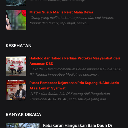
Misteri Susuk Magis Pelet Maha Dewa
Orang yang melihat akan terpesona dan jadi tertarik,
tunduk dan takluk, tapi ingat, resiko...
KESEHATAN
Halodoc dan Takeda Perluas Proteksi Masyarakat dari
Ancaman DBD
Jakarta – Dalam momentum Pekan Imunisasi Dunia 2026,
PT Takeda Innovative Medicines bersama...
Pusat Pembesar Kejantanan Pria Kupang H.Abdulazis
Atasi Lemah Syahwat
NTT - Kini Sudah Ada Di Kupang Ahli Pengobatan
Tradisional ALAT VITAL, satu-satunya yang ada...
BANYAK DIBACA
Kebakaran Hanguskan Bale Dauh Di