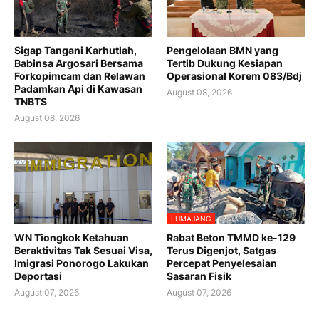
Sigap Tangani Karhutlah,
Pengelolaan BMN yang
Babinsa Argosari Bersama
Tertib Dukung Kesiapan
Forkopimcam dan Relawan
Operasional Korem 083/Bdj
Padamkan Api di Kawasan
August 08, 2026
TNBTS
August 08, 2026
LUMAJANG
WN Tiongkok Ketahuan
Rabat Beton TMMD ke-129
Beraktivitas Tak Sesuai Visa,
Terus Digenjot, Satgas
Imigrasi Ponorogo Lakukan
Percepat Penyelesaian
Deportasi
Sasaran Fisik
August 07, 2026
August 07, 2026