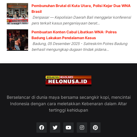
Pembunuhan Brutal di Kuta Utara, Polisi Kejar Dua WNA
Brasil
Denpasar — Kepolisian Daerah Bali menggelar konferensi
pers terkait kasus penganiayaan berat...
Pembuatan Konten Cabul Libatkan WNA: Polres
Badung Lakukan Pendalaman Kasus
Badung, 05 Desember 2025 - Satreskrim Polres Badung
berhasil mengungkap dugaan tindak pidana...
Berselancar di dunia maya bersama secangkir kopi, mencintai
Indonesia dengan cara meletakkan Kebenaran dalam Altar
tertinggi kehidupan