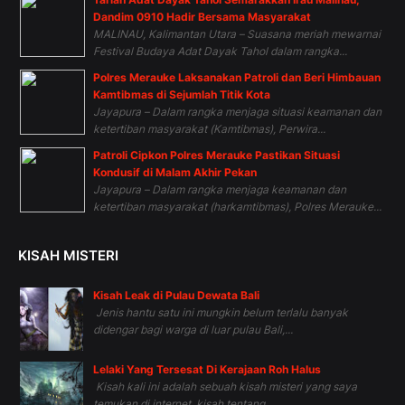
Dandim 0910 Hadir Bersama Masyarakat
MALINAU, Kalimantan Utara – Suasana meriah mewarnai
Festival Budaya Adat Dayak Tahol dalam rangka...
Polres Merauke Laksanakan Patroli dan Beri Himbauan
Kamtibmas di Sejumlah Titik Kota
Jayapura – Dalam rangka menjaga situasi keamanan dan
ketertiban masyarakat (Kamtibmas), Perwira...
Patroli Cipkon Polres Merauke Pastikan Situasi
Kondusif di Malam Akhir Pekan
Jayapura – Dalam rangka menjaga keamanan dan
ketertiban masyarakat (harkamtibmas), Polres Merauke...
KISAH MISTERI
Kisah Leak di Pulau Dewata Bali
Jenis hantu satu ini mungkin belum terlalu banyak
didengar bagi warga di luar pulau Bali,...
Lelaki Yang Tersesat Di Kerajaan Roh Halus
Kisah kali ini adalah sebuah kisah misteri yang saya
temukan di internet, kisah tentang...