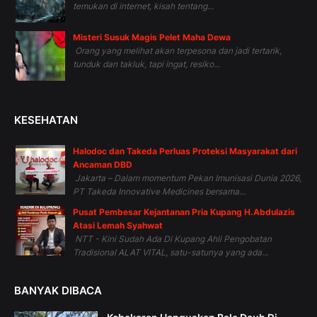
temukan di internet, kisah tentang...
Misteri Susuk Magis Pelet Maha Dewa
Orang yang melihat akan terpesona dan jadi tertarik,
tunduk dan takluk, tapi ingat, resiko...
KESEHATAN
Halodoc dan Takeda Perluas Proteksi Masyarakat dari
Ancaman DBD
Jakarta – Dalam momentum Pekan Imunisasi Dunia 2026,
PT Takeda Innovative Medicines bersama...
Pusat Pembesar Kejantanan Pria Kupang H.Abdulazis
Atasi Lemah Syahwat
NTT - Kini Sudah Ada Di Kupang Ahli Pengobatan
Tradisional ALAT VITAL, satu-satunya yang ada...
BANYAK DIBACA