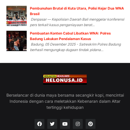
Pembunuhan Brutal di Kuta Utara, Polisi Kejar Dua WNA
Brasil
Denpasar — Kepolisian Daerah Bali menggelar konferensi
pers terkait kasus penganiayaan berat...
Pembuatan Konten Cabul Libatkan WNA: Polres
Badung Lakukan Pendalaman Kasus
Badung, 05 Desember 2025 - Satreskrim Polres Badung
berhasil mengungkap dugaan tindak pidana...
Berselancar di dunia maya bersama secangkir kopi, mencintai
Indonesia dengan cara meletakkan Kebenaran dalam Altar
tertinggi kehidupan