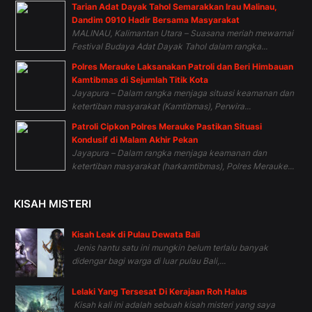
Tarian Adat Dayak Tahol Semarakkan Irau Malinau,
Dandim 0910 Hadir Bersama Masyarakat
MALINAU, Kalimantan Utara – Suasana meriah mewarnai
Festival Budaya Adat Dayak Tahol dalam rangka...
Polres Merauke Laksanakan Patroli dan Beri Himbauan
Kamtibmas di Sejumlah Titik Kota
Jayapura – Dalam rangka menjaga situasi keamanan dan
ketertiban masyarakat (Kamtibmas), Perwira...
Patroli Cipkon Polres Merauke Pastikan Situasi
Kondusif di Malam Akhir Pekan
Jayapura – Dalam rangka menjaga keamanan dan
ketertiban masyarakat (harkamtibmas), Polres Merauke...
KISAH MISTERI
Kisah Leak di Pulau Dewata Bali
Jenis hantu satu ini mungkin belum terlalu banyak
didengar bagi warga di luar pulau Bali,...
Lelaki Yang Tersesat Di Kerajaan Roh Halus
Kisah kali ini adalah sebuah kisah misteri yang saya