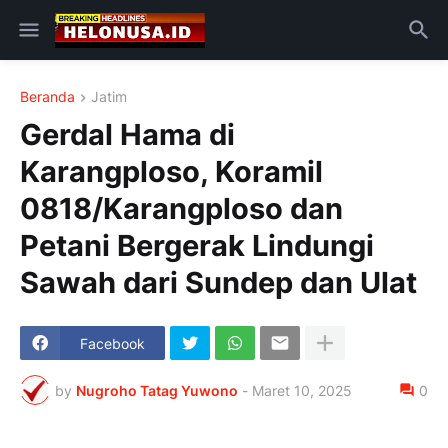
Beranda
Jatim
Gerdal Hama di
Karangploso, Koramil
0818/Karangploso dan
Petani Bergerak Lindungi
Sawah dari Sundep dan Ulat
Facebook
by
Nugroho Tatag Yuwono
-
Maret 10, 2025
0