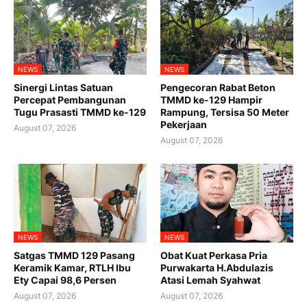
NEWS
NEWS
Sinergi Lintas Satuan
Pengecoran Rabat Beton
Percepat Pembangunan
TMMD ke-129 Hampir
Tugu Prasasti TMMD ke-129
Rampung, Tersisa 50 Meter
Pekerjaan
August 07, 2026
August 07, 2026
NEWS
NEWS
Satgas TMMD 129 Pasang
Obat Kuat Perkasa Pria
Keramik Kamar, RTLH Ibu
Purwakarta H.Abdulazis
Ety Capai 98,6 Persen
Atasi Lemah Syahwat
August 07, 2026
August 07, 2026