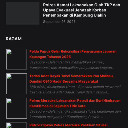
Polres Asmat Laksanakan Olah TKP dan
Upaya Evakuasi Jenazah Korban
Penembakan di Kampung Ulakin
September 26, 2025
RAGAM
Polda Papua Gelar Rekonsiliasi Penyusunan Laporan
Keuangan Tahunan 2025
Jayapura – Dalam rangka memastikan akurasi,
transparansi, dan akuntabilitas penyusunan laporan...
Tarian Adat Dayak Tahol Semarakkan Irau Malinau,
Dandim 0910 Hadir Bersama Masyarakat
MALINAU, Kalimantan Utara – Suasana meriah mewarnai
Festival Budaya Adat Dayak Tahol dalam rangka...
Polres Merauke Laksanakan Patroli dan Beri Himbauan
Kamtibmas di Sejumlah Titik Kota
Jayapura – Dalam rangka menjaga situasi keamanan dan
ketertiban masyarakat (Kamtibmas), Perwira...
Patroli Cipkon Polres Merauke Pastikan Situasi