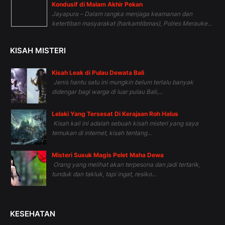
Kondusif di Malam Akhir Pekan
Jayapura – Dalam rangka menjaga keamanan dan
ketertiban masyarakat (harkamtibmas), Polres Merauke...
KISAH MISTERI
Kisah Leak di Pulau Dewata Bali
Jenis hantu satu ini mungkin belum terlalu banyak
didengar bagi warga di luar pulau Bali,...
Lelaki Yang Tersesat Di Kerajaan Roh Halus
Kisah kali ini adalah sebuah kisah misteri yang saya
temukan di internet, kisah tentang...
Misteri Susuk Magis Pelet Maha Dewa
Orang yang melihat akan terpesona dan jadi tertarik,
tunduk dan takluk, tapi ingat, resiko...
KESEHATAN