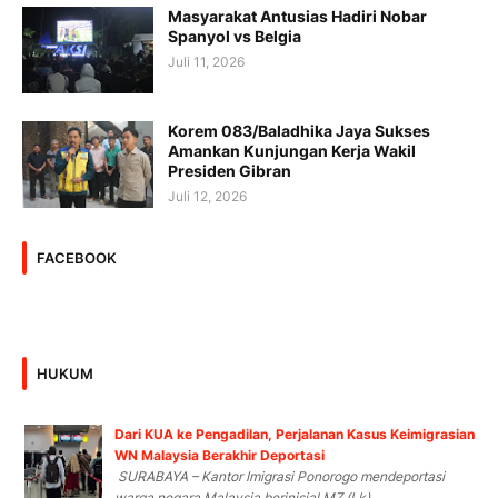
Masyarakat Antusias Hadiri Nobar
Spanyol vs Belgia
Juli 11, 2026
Korem 083/Baladhika Jaya Sukses
Amankan Kunjungan Kerja Wakil
Presiden Gibran
Juli 12, 2026
FACEBOOK
HUKUM
Dari KUA ke Pengadilan, Perjalanan Kasus Keimigrasian
WN Malaysia Berakhir Deportasi
SURABAYA – Kantor Imigrasi Ponorogo mendeportasi
warga negara Malaysia berinisial MZ (Lk)...