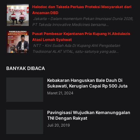
Halodoc dan Takeda Perluas Proteksi Masyarakat dari
Ancaman DBD
Jakarta – Dalam momentum Pekan Imunisasi Dunia 2026,
PT Takeda Innovative Medicines bersama...
Pusat Pembesar Kejantanan Pria Kupang H.Abdulazis
Atasi Lemah Syahwat
NTT - Kini Sudah Ada Di Kupang Ahli Pengobatan
Tradisional ALAT VITAL, satu-satunya yang ada...
BANYAK DIBACA
Kebakaran Hanguskan Bale Dauh Di
Sukawati, Kerugian Capai Rp 500 Juta
Maret 21, 2024
Pavingisasi Wujudkan Kemanunggalan
TNI Dengan Rakyat
Juli 20, 2019