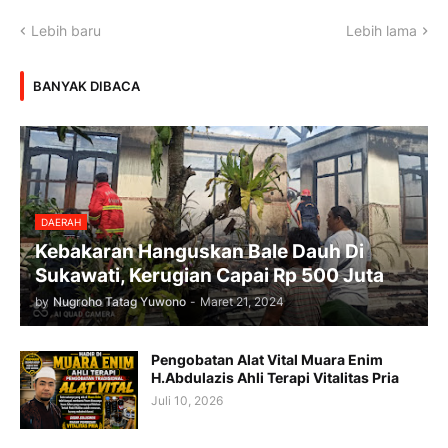
Lebih baru
Lebih lama
BANYAK DIBACA
DAERAH
Kebakaran Hanguskan Bale Dauh Di
Sukawati, Kerugian Capai Rp 500 Juta
by
Nugroho Tatag Yuwono
-
Maret 21, 2024
Pengobatan Alat Vital Muara Enim
H.Abdulazis Ahli Terapi Vitalitas Pria
Juli 10, 2026