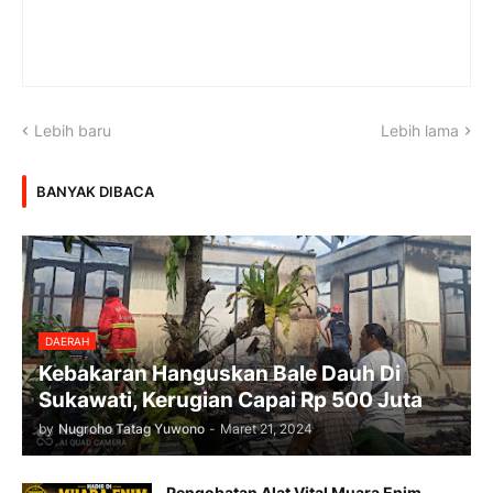
Lebih baru
Lebih lama
BANYAK DIBACA
DAERAH
Kebakaran Hanguskan Bale Dauh Di
Sukawati, Kerugian Capai Rp 500 Juta
by
Nugroho Tatag Yuwono
-
Maret 21, 2024
Pengobatan Alat Vital Muara Enim