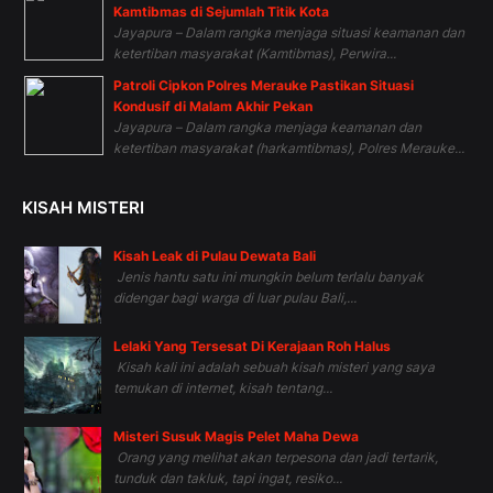
Kamtibmas di Sejumlah Titik Kota
Jayapura – Dalam rangka menjaga situasi keamanan dan
ketertiban masyarakat (Kamtibmas), Perwira...
Patroli Cipkon Polres Merauke Pastikan Situasi
Kondusif di Malam Akhir Pekan
Jayapura – Dalam rangka menjaga keamanan dan
ketertiban masyarakat (harkamtibmas), Polres Merauke...
KISAH MISTERI
Kisah Leak di Pulau Dewata Bali
Jenis hantu satu ini mungkin belum terlalu banyak
didengar bagi warga di luar pulau Bali,...
Lelaki Yang Tersesat Di Kerajaan Roh Halus
Kisah kali ini adalah sebuah kisah misteri yang saya
temukan di internet, kisah tentang...
Misteri Susuk Magis Pelet Maha Dewa
Orang yang melihat akan terpesona dan jadi tertarik,
tunduk dan takluk, tapi ingat, resiko...