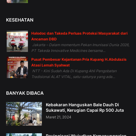
KESEHATAN
Halodoc dan Takeda Perluas Proteksi Masyarakat dari
Ancaman DBD
Jakarta – Dalam momentum Pekan Imunisasi Dunia 2026,
PT Takeda Innovative Medicines bersama...
Pusat Pembesar Kejantanan Pria Kupang H.Abdulazis
Atasi Lemah Syahwat
NTT - Kini Sudah Ada Di Kupang Ahli Pengobatan
Tradisional ALAT VITAL, satu-satunya yang ada...
BANYAK DIBACA
Kebakaran Hanguskan Bale Dauh Di
Sukawati, Kerugian Capai Rp 500 Juta
Maret 21, 2024
Pavingisasi Wujudkan Kemanunggalan