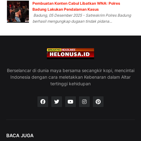
Pembuatan Konten Cabul Libatkan WNA: Polres
Badung Lakukan Pendalaman Kasus
Badung, 05 Desember 2025 - Satreskrim Polres Badung
berhasil mengungkap dugaan tindak pidana...
Berselancar di dunia maya bersama secangkir kopi, mencintai
Indonesia dengan cara meletakkan Kebenaran dalam Altar
tertinggi kehidupan
BACA JUGA