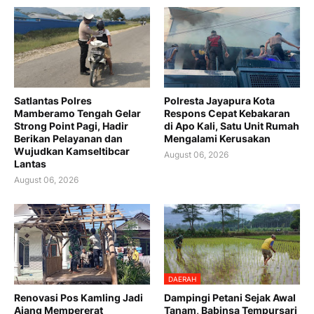
Satlantas Polres
Polresta Jayapura Kota
Mamberamo Tengah Gelar
Respons Cepat Kebakaran
Strong Point Pagi, Hadir
di Apo Kali, Satu Unit Rumah
Berikan Pelayanan dan
Mengalami Kerusakan
Wujudkan Kamseltibcar
August 06, 2026
Lantas
August 06, 2026
DAERAH
Renovasi Pos Kamling Jadi
Dampingi Petani Sejak Awal
Ajang Mempererat
Tanam, Babinsa Tempursari