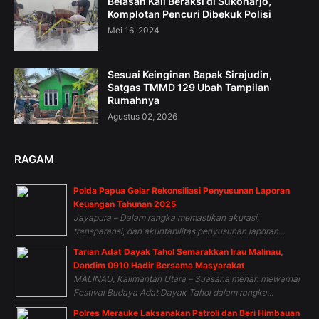
Belasan Kali Beraksi di Sukoharjo,
Komplotan Pencuri Dibekuk Polisi
Mei 16, 2024
Sesuai Keinginan Bapak Sirajudin,
Satgas TMMD 129 Ubah Tampilan
Rumahnya
Agustus 02, 2026
RAGAM
Polda Papua Gelar Rekonsiliasi Penyusunan Laporan
Keuangan Tahunan 2025
Jayapura – Dalam rangka memastikan akurasi,
transparansi, dan akuntabilitas penyusunan laporan...
Tarian Adat Dayak Tahol Semarakkan Irau Malinau,
Dandim 0910 Hadir Bersama Masyarakat
MALINAU, Kalimantan Utara – Suasana meriah mewarnai
Festival Budaya Adat Dayak Tahol dalam rangka...
Polres Merauke Laksanakan Patroli dan Beri Himbauan