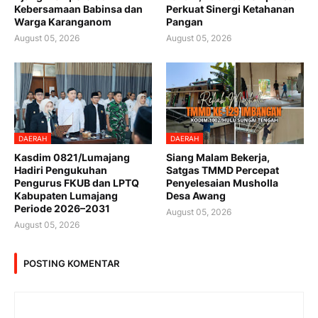
Kebersamaan Babinsa dan
Perkuat Sinergi Ketahanan
Warga Karanganom
Pangan
August 05, 2026
August 05, 2026
DAERAH
DAERAH
Kasdim 0821/Lumajang
Siang Malam Bekerja,
Hadiri Pengukuhan
Satgas TMMD Percepat
Pengurus FKUB dan LPTQ
Penyelesaian Musholla
Kabupaten Lumajang
Desa Awang
Periode 2026–2031
August 05, 2026
August 05, 2026
POSTING KOMENTAR