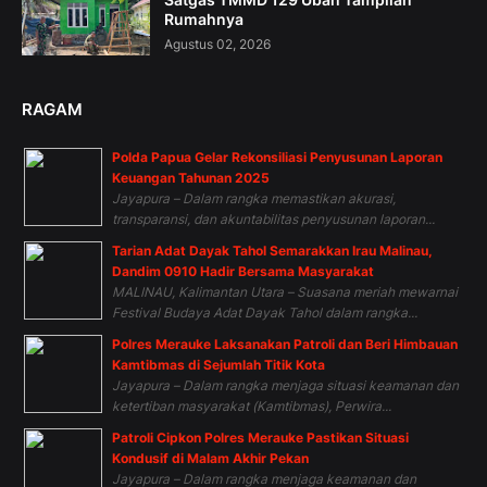
Rumahnya
Agustus 02, 2026
RAGAM
Polda Papua Gelar Rekonsiliasi Penyusunan Laporan
Keuangan Tahunan 2025
Jayapura – Dalam rangka memastikan akurasi,
transparansi, dan akuntabilitas penyusunan laporan...
Tarian Adat Dayak Tahol Semarakkan Irau Malinau,
Dandim 0910 Hadir Bersama Masyarakat
MALINAU, Kalimantan Utara – Suasana meriah mewarnai
Festival Budaya Adat Dayak Tahol dalam rangka...
Polres Merauke Laksanakan Patroli dan Beri Himbauan
Kamtibmas di Sejumlah Titik Kota
Jayapura – Dalam rangka menjaga situasi keamanan dan
ketertiban masyarakat (Kamtibmas), Perwira...
Patroli Cipkon Polres Merauke Pastikan Situasi
Kondusif di Malam Akhir Pekan
Jayapura – Dalam rangka menjaga keamanan dan