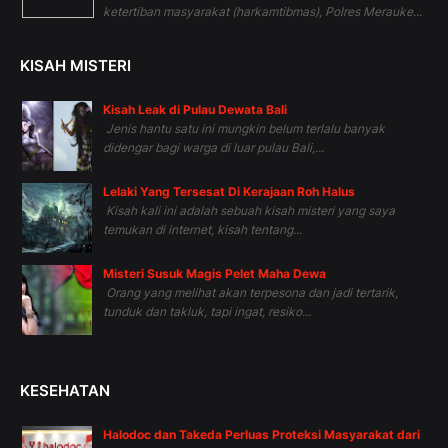
ketertiban masyarakat (harkamtibmas), Polres Merauke...
KISAH MISTERI
Kisah Leak di Pulau Dewata Bali
Jenis hantu satu ini mungkin belum terlalu banyak
didengar bagi warga di luar pulau Bali,...
Lelaki Yang Tersesat Di Kerajaan Roh Halus
Kisah kali ini adalah sebuah kisah misteri yang saya
temukan di internet, kisah tentang...
Misteri Susuk Magis Pelet Maha Dewa
Orang yang melihat akan terpesona dan jadi tertarik,
tunduk dan takluk, tapi ingat, resiko...
KESEHATAN
Halodoc dan Takeda Perluas Proteksi Masyarakat dari