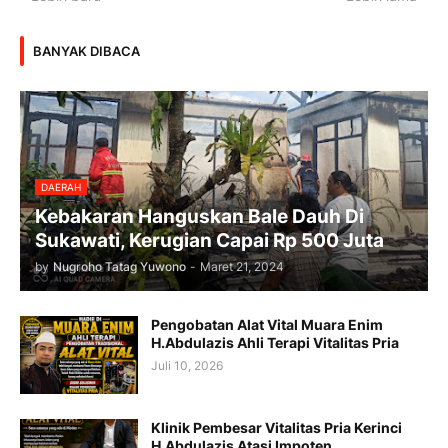
BANYAK DIBACA
DAERAH
Kebakaran Hanguskan Bale Dauh Di
Sukawati, Kerugian Capai Rp 500 Juta
by
Nugroho Tatag Yuwono
-
Maret 21, 2024
Pengobatan Alat Vital Muara Enim
H.Abdulazis Ahli Terapi Vitalitas Pria
Juli 10, 2026
Klinik Pembesar Vitalitas Pria Kerinci
H.Abdulazis Atasi Impoten