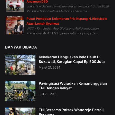
Ancaman DBD
Jakarta – Dalam momentum Pekan Imunisasi Dunia 2026,
PT Takeda Innovative Medicines bersama...
Pusat Pembesar Kejantanan Pria Kupang H.Abdulazis
Atasi Lemah Syahwat
NTT - Kini Sudah Ada Di Kupang Ahli Pengobatan
Tradisional ALAT VITAL, satu-satunya yang ada...
BANYAK DIBACA
Kebakaran Hanguskan Bale Dauh Di
Sukawati, Kerugian Capai Rp 500 Juta
Maret 21, 2024
Pavingisasi Wujudkan Kemanunggalan
TNI Dengan Rakyat
Juli 20, 2019
TNI Bersama Polsek Wonorejo Patroli
Bersama