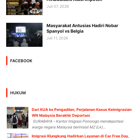
Juli 07, 2026
Masyarakat Antusias Hadiri Nobar
Spanyol vs Belgia
Juli 11, 2026
FACEBOOK
HUKUM
Dari KUA ke Pengadilan, Perjalanan Kasus Keimigrasian
WN Malaysia Berakhir Deportasi
SURABAYA – Kantor Imigrasi Ponorogo mendeportasi
warga negara Malaysia berinisial MZ (Lk)...
Imigrasi Klungkung Hadirkan Layanan di Car Free Day,