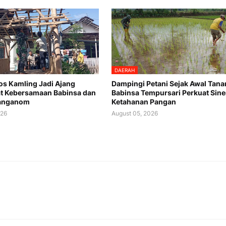
DAERAH
os Kamling Jadi Ajang
Dampingi Petani Sejak Awal Tana
t Kebersamaan Babinsa dan
Babinsa Tempursari Perkuat Sine
anganom
Ketahanan Pangan
026
August 05, 2026