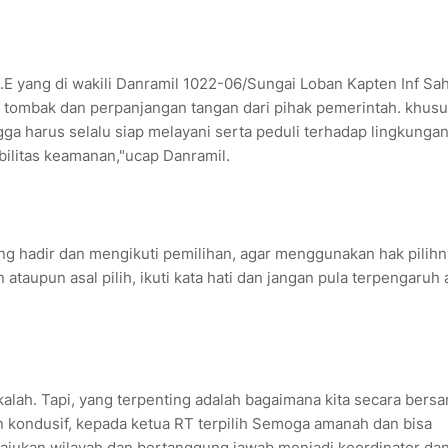
E yang di wakili Danramil 1022-06/Sungai Loban Kapten Inf Sa
tombak dan perpanjangan tangan dari pihak pemerintah. khus
a harus selalu siap melayani serta peduli terhadap lingkunga
ilitas keamanan,"ucap Danramil.
g hadir dan mengikuti pemilihan, agar menggunakan hak pilihn
 ataupun asal pilih, ikuti kata hati dan jangan pula terpengaruh 
kalah. Tapi, yang terpenting adalah bagaimana kita secara bers
n kondusif, kepada ketua RT terpilih Semoga amanah dan bisa
ukan wilayah dan bertanggung jawab menjadi koordinator da