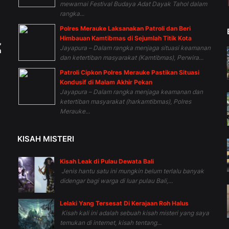
mewarnai Festival Budaya Adat Dayak Tahol dalam
rangka...
Polres Merauke Laksanakan Patroli dan Beri
Himbauan Kamtibmas di Sejumlah Titik Kota
,
Jayapura – Dalam rangka menjaga situasi keamanan
h
dan ketertiban masyarakat (Kamtibmas), Perwira...
Patroli Cipkon Polres Merauke Pastikan Situasi
Kondusif di Malam Akhir Pekan
Jayapura – Dalam rangka menjaga keamanan dan
ketertiban masyarakat (harkamtibmas), Polres
Merauke...
KISAH MISTERI
Kisah Leak di Pulau Dewata Bali
Jenis hantu satu ini mungkin belum terlalu banyak
didengar bagi warga di luar pulau Bali,...
Lelaki Yang Tersesat Di Kerajaan Roh Halus
Kisah kali ini adalah sebuah kisah misteri yang saya
temukan di internet, kisah tentang...