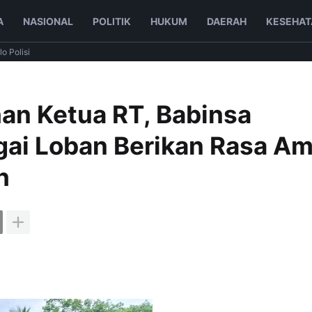
A
NASIONAL
POLITIK
HUKUM
DAERAH
KESEHAT
lo Polisi
han Ketua RT, Babinsa
gai Loban Berikan Rasa A
h