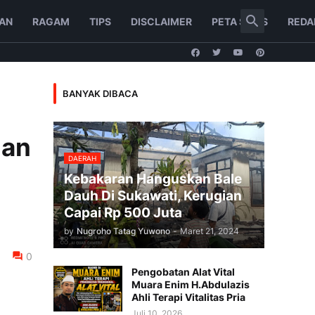
AN
RAGAM
TIPS
DISCLAIMER
PETA SITUS
REDA
BANYAK DIBACA
man
DAERAH
Kebakaran Hanguskan Bale
Dauh Di Sukawati, Kerugian
Capai Rp 500 Juta
by
Nugroho Tatag Yuwono
-
Maret 21, 2024
0
Pengobatan Alat Vital
Muara Enim H.Abdulazis
Ahli Terapi Vitalitas Pria
Juli 10, 2026