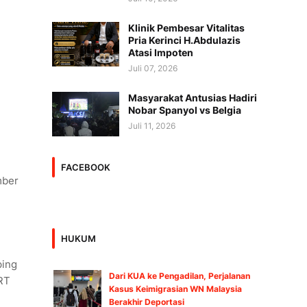
Klinik Pembesar Vitalitas
Pria Kerinci H.Abdulazis
Atasi Impoten
Juli 07, 2026
Masyarakat Antusias Hadiri
Nobar Spanyol vs Belgia
Juli 11, 2026
FACEBOOK
mber
HUKUM
ping
Dari KUA ke Pengadilan, Perjalanan
 RT
Kasus Keimigrasian WN Malaysia
Berakhir Deportasi