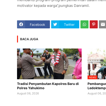
motivator kepada warga”,pungkas Danramil.
Facebook
Twitter
BACA JUGA
NEWS
Tradisi Penyambutan Kapolres Baru di
Pembanguna
Polres Yahukimo
Ledoktemp
August 06, 2026
August 06, 2