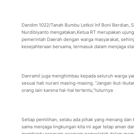
Dandim 1022/Tanah Bumbu Letkol Inf Boni Berdian, S.
Nurdibiyanto mengatakan,Ketua RT merupakan ujung 
pemerintah Daerah dengan warga masyarakat, sehingg
kesejahteraan bersama, termasuk dalam menjaga stab
Danramil juga menghimbau kepada seluruh warga yan
sesuai hati nurani masing-masing. “Jangan ikut-ikutan
orang lain karena hal-hal tertentu,”tuturnya
Setiap pemilihan, selalu ada pihak yang menang dan 
sama menjaga lingkungan kita ini agar tetap aman da
membantu program-program pemerintah dalam memaj