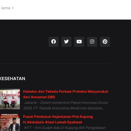
 lama
KESEHATAN
Halodoc dan Takeda Perluas Proteksi Masyarakat
dari Ancaman DBD
Jakarta – Dalam momentum Pekan Imunisasi Dunia
2026, PT Takeda Innovative Medicines bersama...
Pusat Pembesar Kejantanan Pria Kupang
H.Abdulazis Atasi Lemah Syahwat
NTT - Kini Sudah Ada Di Kupang Ahli Pengobatan