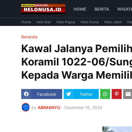
HOME
BERITA
WISAT
Home
Helo Bali
Helo Papua
Helo Dunia
Helo Jatim
He
Beranda
Kawal Jalanya Pemili
Koramil 1022-06/Sun
Kepada Warga Memili
Facebook
Twitter
by
ABIMANYU
-
Desember 16, 2024