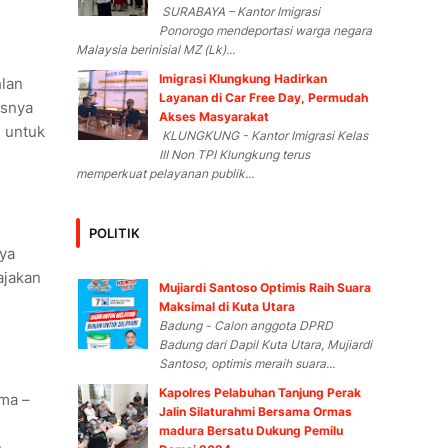
SURABAYA – Kantor Imigrasi
Ponorogo mendeportasi warga negara
Malaysia berinisial MZ (Lk)...
Imigrasi Klungkung Hadirkan
hlan
Layanan di Car Free Day, Permudah
usnya
Akses Masyarakat
n untuk
KLUNGKUNG - Kantor Imigrasi Kelas
III Non TPI Klungkung terus
memperkuat pelayanan publik...
POLITIK
ya
ajakan
Mujiardi Santoso Optimis Raih Suara
Maksimal di Kuta Utara
Badung - Calon anggota DPRD
Badung dari Dapil Kuta Utara, Mujiardi
Santoso, optimis meraih suara...
Kapolres Pelabuhan Tanjung Perak
ama –
Jalin Silaturahmi Bersama Ormas
madura Bersatu Dukung Pemilu
n