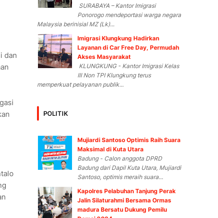
SURABAYA – Kantor Imigrasi
Ponorogo mendeportasi warga negara
Malaysia berinisial MZ (Lk)...
Imigrasi Klungkung Hadirkan
Layanan di Car Free Day, Permudah
i dan
Akses Masyarakat
KLUNGKUNG - Kantor Imigrasi Kelas
aan
III Non TPI Klungkung terus
memperkuat pelayanan publik...
gasi
POLITIK
kan
Mujiardi Santoso Optimis Raih Suara
Maksimal di Kuta Utara
Badung - Calon anggota DPRD
Badung dari Dapil Kuta Utara, Mujiardi
talo
Santoso, optimis meraih suara...
ng
Kapolres Pelabuhan Tanjung Perak
an
Jalin Silaturahmi Bersama Ormas
madura Bersatu Dukung Pemilu