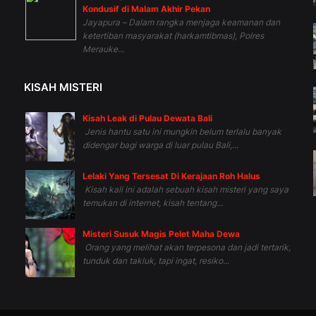
Kondusif di Malam Akhir Pekan
Jayapura – Dalam rangka menjaga keamanan dan
n
ketertiban masyarakat (harkamtibmas), Polres
Merauke...
KISAH MISTERI
Kisah Leak di Pulau Dewata Bali
Jenis hantu satu ini mungkin belum terlalu banyak
didengar bagi warga di luar pulau Bali,...
Lelaki Yang Tersesat Di Kerajaan Roh Halus
Kisah kali ini adalah sebuah kisah misteri yang saya
temukan di internet, kisah tentang...
Misteri Susuk Magis Pelet Maha Dewa
Orang yang melihat akan terpesona dan jadi tertarik,
tunduk dan takluk, tapi ingat, resiko...