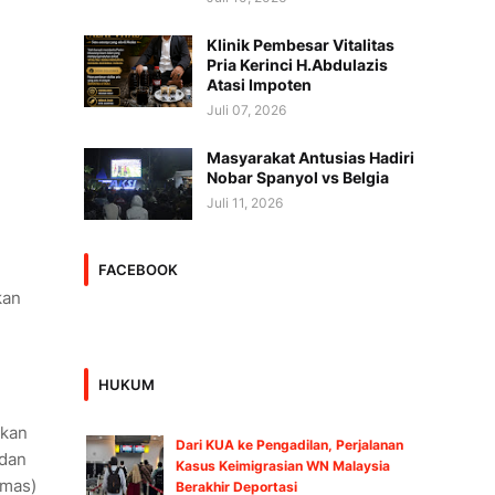
Klinik Pembesar Vitalitas
Pria Kerinci H.Abdulazis
Atasi Impoten
Juli 07, 2026
Masyarakat Antusias Hadiri
Nobar Spanyol vs Belgia
Juli 11, 2026
FACEBOOK
kan
HUKUM
ikan
Dari KUA ke Pengadilan, Perjalanan
 dan
Kasus Keimigrasian WN Malaysia
nmas)
Berakhir Deportasi