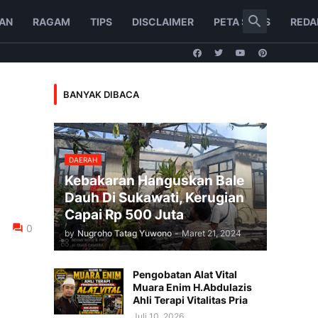
AN
RAGAM
TIPS
DISCLAIMER
PETA SITUS
REDA
BANYAK DIBACA
DAERAH
Kebakaran Hanguskan Bale
Dauh Di Sukawati, Kerugian
Capai Rp 500 Juta
0
by
Nugroho Tatag Yuwono
-
Maret 21, 2024
Pengobatan Alat Vital
Muara Enim H.Abdulazis
Ahli Terapi Vitalitas Pria
Juli 10, 2026