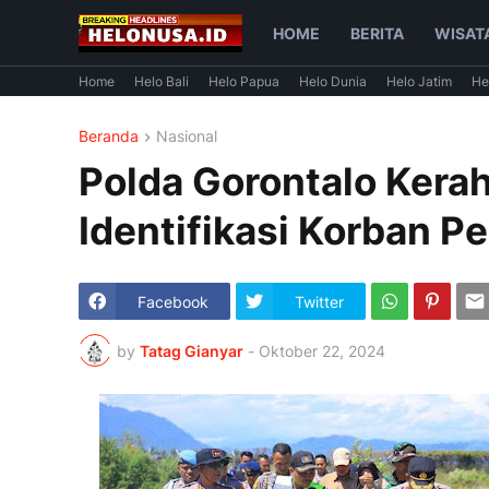
HOME
BERITA
WISAT
Home
Helo Bali
Helo Papua
Helo Dunia
Helo Jatim
He
Beranda
Nasional
Polda Gorontalo Kera
Identifikasi Korban 
Facebook
Twitter
by
Tatag Gianyar
-
Oktober 22, 2024