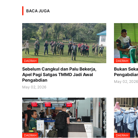
BACA JUGA
DAERAH
DAERAH
Sebelum Cangkul dan Palu Bekerja,
Bukan Sekad
Apel Pagi Satgas TMMD Jadi Awal
Pengabdian
Pengabdian
May 02, 202
May 02, 2026
DAERAH
DAERAH