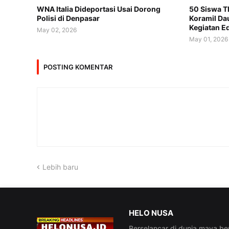
WNA Italia Dideportasi Usai Dorong
50 Siswa T
Polisi di Denpasar
Koramil Dau
Kegiatan Ed
May 02, 2026
May 01, 2026
POSTING KOMENTAR
Lebih baru
HELO NUSA
Berselancar di dunia maya be