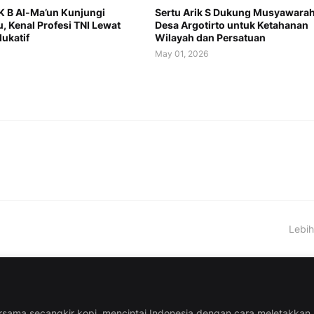
K B Al-Ma’un Kunjungi
Sertu Arik S Dukung Musyawara
, Kenal Profesi TNI Lewat
Desa Argotirto untuk Ketahanan
ukatif
Wilayah dan Persatuan
May 01, 2026
Lebih
rsama secangkir kopi, mencintai Indonesia dengan cara meletakkan