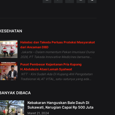
KESEHATAN
Halodoc dan Takeda Perluas Proteksi Masyarakat
dari Ancaman DBD
Jakarta – Dalam momentum Pekan Imunisasi Dunia
2026, PT Takeda Innovative Medicines bersama...
Pusat Pembesar Kejantanan Pria Kupang
H.Abdulazis Atasi Lemah Syahwat
NTT - Kini Sudah Ada Di Kupang Ahli Pengobatan
Tradisional ALAT VITAL, satu-satunya yang ada...
BANYAK DIBACA
Kebakaran Hanguskan Bale Dauh Di
Sukawati, Kerugian Capai Rp 500 Juta
Maret 21, 2024