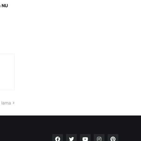
h NU
 lama