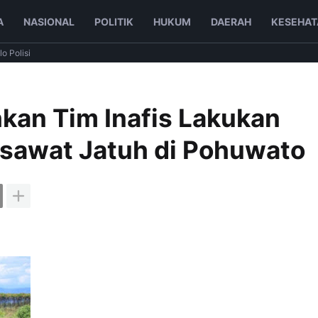
A
NASIONAL
POLITIK
HUKUM
DAERAH
KESEHAT
lo Polisi
hkan Tim Inafis Lakukan
Pesawat Jatuh di Pohuwato