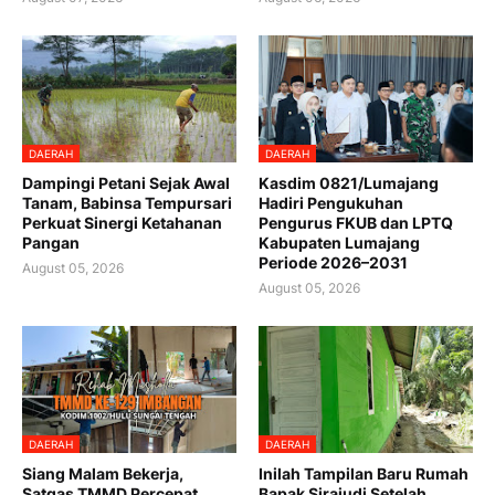
DAERAH
DAERAH
Dampingi Petani Sejak Awal
Kasdim 0821/Lumajang
Tanam, Babinsa Tempursari
Hadiri Pengukuhan
Perkuat Sinergi Ketahanan
Pengurus FKUB dan LPTQ
Pangan
Kabupaten Lumajang
Periode 2026–2031
August 05, 2026
August 05, 2026
DAERAH
DAERAH
Siang Malam Bekerja,
Inilah Tampilan Baru Rumah
Satgas TMMD Percepat
Bapak Sirajudi Setelah