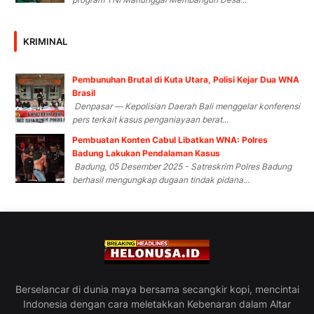
KRIMINAL
Pembunuhan Brutal di Kuta Utara, Polisi Kejar Dua WNA
Brasil
Denpasar — Kepolisian Daerah Bali menggelar konferensi
pers terkait kasus penganiayaan berat...
Pembuatan Konten Cabul Libatkan WNA: Polres
Badung Lakukan Pendalaman Kasus
Badung, 05 Desember 2025 - Satreskrim Polres Badung
berhasil mengungkap dugaan tindak pidana...
Berselancar di dunia maya bersama secangkir kopi, mencintai
Indonesia dengan cara meletakkan Kebenaran dalam Altar