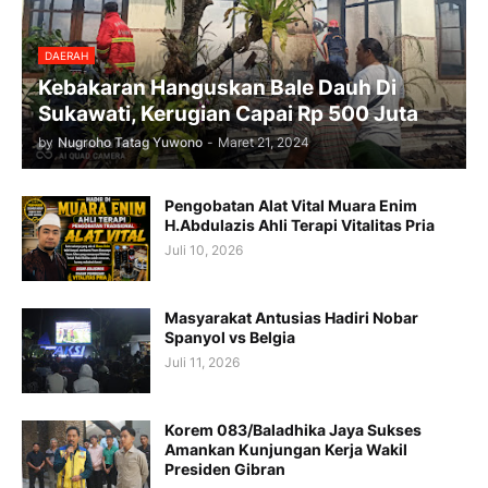
DAERAH
Kebakaran Hanguskan Bale Dauh Di
Sukawati, Kerugian Capai Rp 500 Juta
by
Nugroho Tatag Yuwono
-
Maret 21, 2024
Pengobatan Alat Vital Muara Enim
H.Abdulazis Ahli Terapi Vitalitas Pria
Juli 10, 2026
Masyarakat Antusias Hadiri Nobar
Spanyol vs Belgia
Juli 11, 2026
Korem 083/Baladhika Jaya Sukses
Amankan Kunjungan Kerja Wakil
Presiden Gibran