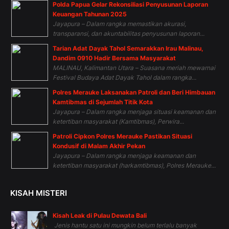
Polda Papua Gelar Rekonsiliasi Penyusunan Laporan
Keuangan Tahunan 2025
Jayapura – Dalam rangka memastikan akurasi,
transparansi, dan akuntabilitas penyusunan laporan...
Tarian Adat Dayak Tahol Semarakkan Irau Malinau,
Dandim 0910 Hadir Bersama Masyarakat
MALINAU, Kalimantan Utara – Suasana meriah mewarnai
Festival Budaya Adat Dayak Tahol dalam rangka...
Polres Merauke Laksanakan Patroli dan Beri Himbauan
Kamtibmas di Sejumlah Titik Kota
Jayapura – Dalam rangka menjaga situasi keamanan dan
ketertiban masyarakat (Kamtibmas), Perwira...
Patroli Cipkon Polres Merauke Pastikan Situasi
Kondusif di Malam Akhir Pekan
Jayapura – Dalam rangka menjaga keamanan dan
ketertiban masyarakat (harkamtibmas), Polres Merauke...
KISAH MISTERI
Kisah Leak di Pulau Dewata Bali
Jenis hantu satu ini mungkin belum terlalu banyak