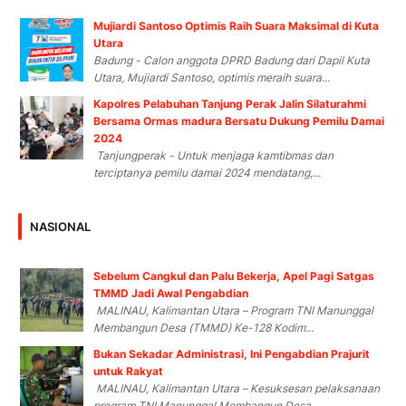
Mujiardi Santoso Optimis Raih Suara Maksimal di Kuta
Utara
Badung - Calon anggota DPRD Badung dari Dapil Kuta
Utara, Mujiardi Santoso, optimis meraih suara...
Kapolres Pelabuhan Tanjung Perak Jalin Silaturahmi
Bersama Ormas madura Bersatu Dukung Pemilu Damai
2024
Tanjungperak - Untuk menjaga kamtibmas dan
terciptanya pemilu damai 2024 mendatang,...
NASIONAL
Sebelum Cangkul dan Palu Bekerja, Apel Pagi Satgas
TMMD Jadi Awal Pengabdian
MALINAU, Kalimantan Utara – Program TNI Manunggal
Membangun Desa (TMMD) Ke-128 Kodim...
Bukan Sekadar Administrasi, Ini Pengabdian Prajurit
untuk Rakyat
MALINAU, Kalimantan Utara – Kesuksesan pelaksanaan
program TNI Manunggal Membangun Desa...