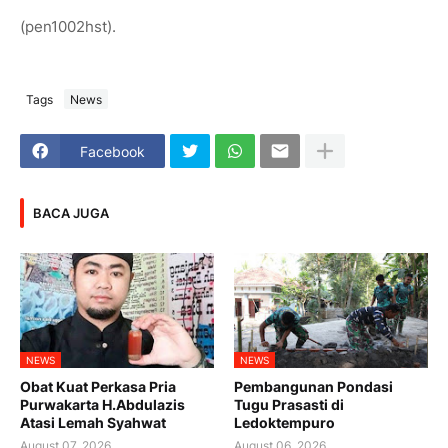
(pen1002hst).
Tags
News
Facebook
BACA JUGA
NEWS
NEWS
Obat Kuat Perkasa Pria
Pembangunan Pondasi
Purwakarta H.Abdulazis
Tugu Prasasti di
Atasi Lemah Syahwat
Ledoktempuro
August 07, 2026
August 06, 2026