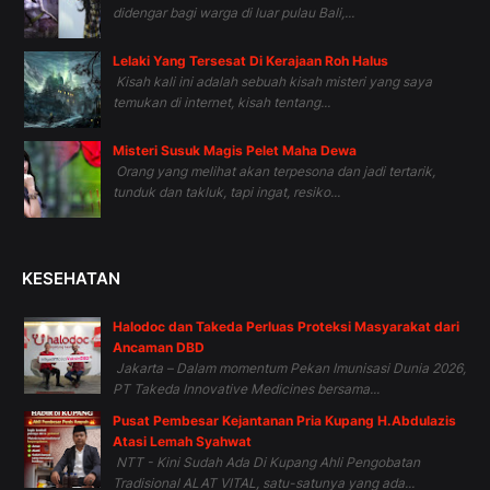
didengar bagi warga di luar pulau Bali,...
Lelaki Yang Tersesat Di Kerajaan Roh Halus
Kisah kali ini adalah sebuah kisah misteri yang saya
temukan di internet, kisah tentang...
Misteri Susuk Magis Pelet Maha Dewa
Orang yang melihat akan terpesona dan jadi tertarik,
tunduk dan takluk, tapi ingat, resiko...
KESEHATAN
Halodoc dan Takeda Perluas Proteksi Masyarakat dari
Ancaman DBD
Jakarta – Dalam momentum Pekan Imunisasi Dunia 2026,
PT Takeda Innovative Medicines bersama...
Pusat Pembesar Kejantanan Pria Kupang H.Abdulazis
Atasi Lemah Syahwat
NTT - Kini Sudah Ada Di Kupang Ahli Pengobatan
Tradisional ALAT VITAL, satu-satunya yang ada...