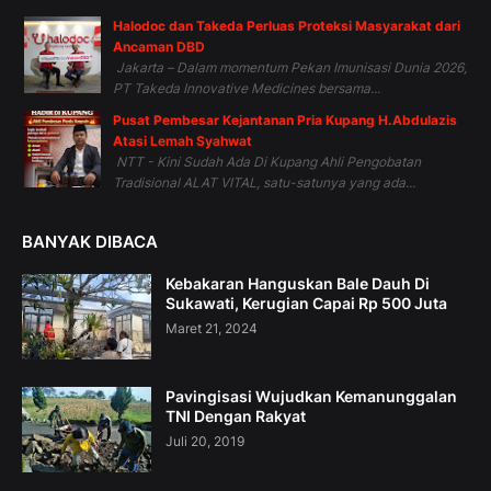
Halodoc dan Takeda Perluas Proteksi Masyarakat dari
Ancaman DBD
Jakarta – Dalam momentum Pekan Imunisasi Dunia 2026,
PT Takeda Innovative Medicines bersama...
Pusat Pembesar Kejantanan Pria Kupang H.Abdulazis
Atasi Lemah Syahwat
NTT - Kini Sudah Ada Di Kupang Ahli Pengobatan
Tradisional ALAT VITAL, satu-satunya yang ada...
BANYAK DIBACA
Kebakaran Hanguskan Bale Dauh Di
Sukawati, Kerugian Capai Rp 500 Juta
Maret 21, 2024
Pavingisasi Wujudkan Kemanunggalan
TNI Dengan Rakyat
Juli 20, 2019