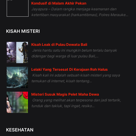
Kondusif di Malam Akhir Pekan
Jayapura – Dalam rangka menjaga keamanan dan
ketertiban masyarakat (harkamtibmas), Polres Merauke...
KISAH MISTERI
Kisah Leak di Pulau Dewata Bali
Jenis hantu satu ini mungkin belum terlalu banyak
didengar bagi warga di luar pulau Bali,...
Lelaki Yang Tersesat Di Kerajaan Roh Halus
Kisah kali ini adalah sebuah kisah misteri yang saya
temukan di internet, kisah tentang...
Misteri Susuk Magis Pelet Maha Dewa
Orang yang melihat akan terpesona dan jadi tertarik,
tunduk dan takluk, tapi ingat, resiko...
KESEHATAN