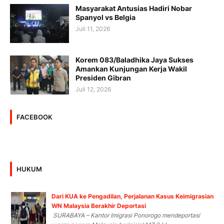
Masyarakat Antusias Hadiri Nobar
Spanyol vs Belgia
Juli 11, 2026
Korem 083/Baladhika Jaya Sukses
Amankan Kunjungan Kerja Wakil
Presiden Gibran
Juli 12, 2026
FACEBOOK
HUKUM
Dari KUA ke Pengadilan, Perjalanan Kasus Keimigrasian
WN Malaysia Berakhir Deportasi
SURABAYA – Kantor Imigrasi Ponorogo mendeportasi