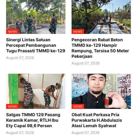
NEWS
NEWS
Sinergi Lintas Satuan
Pengecoran Rabat Beton
Percepat Pembangunan
TMMD ke-129 Hampir
Tugu Prasasti TMMD ke-129
Rampung, Tersisa 50 Meter
Pekerjaan
August 07, 2026
August 07, 2026
NEWS
NEWS
Satgas TMMD 129 Pasang
Obat Kuat Perkasa Pria
Keramik Kamar, RTLH Ibu
Purwakarta H.Abdulazis
Ety Capai 98,6 Persen
Atasi Lemah Syahwat
August 07, 2026
August 07, 2026