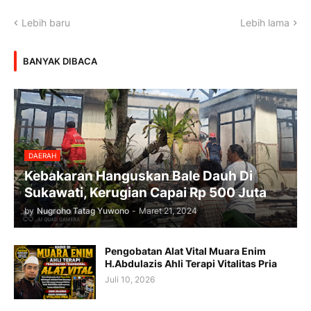
Lebih baru
Lebih lama
BANYAK DIBACA
DAERAH
Kebakaran Hanguskan Bale Dauh Di
Sukawati, Kerugian Capai Rp 500 Juta
by
Nugroho Tatag Yuwono
-
Maret 21, 2024
Pengobatan Alat Vital Muara Enim
H.Abdulazis Ahli Terapi Vitalitas Pria
Juli 10, 2026