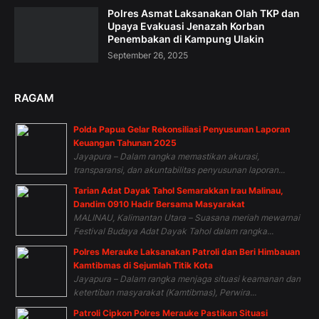
Polres Asmat Laksanakan Olah TKP dan
Upaya Evakuasi Jenazah Korban
Penembakan di Kampung Ulakin
September 26, 2025
RAGAM
Polda Papua Gelar Rekonsiliasi Penyusunan Laporan
Keuangan Tahunan 2025
Jayapura – Dalam rangka memastikan akurasi,
transparansi, dan akuntabilitas penyusunan laporan...
Tarian Adat Dayak Tahol Semarakkan Irau Malinau,
Dandim 0910 Hadir Bersama Masyarakat
MALINAU, Kalimantan Utara – Suasana meriah mewarnai
Festival Budaya Adat Dayak Tahol dalam rangka...
Polres Merauke Laksanakan Patroli dan Beri Himbauan
Kamtibmas di Sejumlah Titik Kota
Jayapura – Dalam rangka menjaga situasi keamanan dan
ketertiban masyarakat (Kamtibmas), Perwira...
Patroli Cipkon Polres Merauke Pastikan Situasi