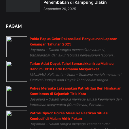
Penembakan di Kampung Ulakin
September 26, 2025
RAGAM
Polda Papua Gelar Rekonsiliasi Penyusunan Laporan
Keuangan Tahunan 2025
Jayapura – Dalam rangka memastikan akurasi,
transparansi, dan akuntabilitas penyusunan laporan...
Tarian Adat Dayak Tahol Semarakkan Irau Malinau,
Dandim 0910 Hadir Bersama Masyarakat
MALINAU, Kalimantan Utara – Suasana meriah mewarnai
Festival Budaya Adat Dayak Tahol dalam rangka...
Polres Merauke Laksanakan Patroli dan Beri Himbauan
Kamtibmas di Sejumlah Titik Kota
Jayapura – Dalam rangka menjaga situasi keamanan dan
ketertiban masyarakat (Kamtibmas), Perwira...
Patroli Cipkon Polres Merauke Pastikan Situasi
Kondusif di Malam Akhir Pekan
Jayapura – Dalam rangka menjaga keamanan dan