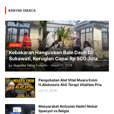
BANYAK DIBACA
DAERAH
Kebakaran Hanguskan Bale Dauh Di
Sukawati, Kerugian Capai Rp 500 Juta
by
Nugroho Tatag Yuwono
-
Maret 21, 2024
Pengobatan Alat Vital Muara Enim
H.Abdulazis Ahli Terapi Vitalitas Pria
Juli 10, 2026
Masyarakat Antusias Hadiri Nobar
Spanyol vs Belgia