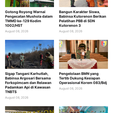
Gotong Royong Warnai
Bangun Karakter Siswa,
Pengecatan Mushola dalam
Babinsa Kutorenon Berikan
TMMD ke-129 Kodim
Pelatihan PBB di SDN
1002/HST
Kutorenon 3
August 08, 2026
August 08, 2026
Sigap Tangani Karhutlah,
Pengelolaan BMN yang
Babinsa Argosari Bersama
Tertib Dukung Kesiapan
Forkopimcam dan Relawan
Operasional Korem 083/Bdj
Padamkan Api di Kawasan
August 08, 2026
TNBTS
August 08, 2026