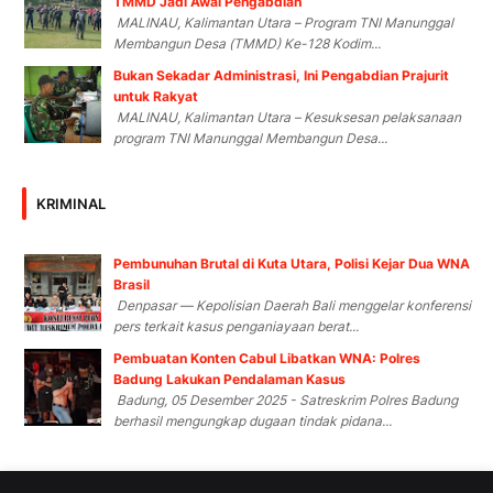
TMMD Jadi Awal Pengabdian
MALINAU, Kalimantan Utara – Program TNI Manunggal
Membangun Desa (TMMD) Ke-128 Kodim...
Bukan Sekadar Administrasi, Ini Pengabdian Prajurit
untuk Rakyat
MALINAU, Kalimantan Utara – Kesuksesan pelaksanaan
program TNI Manunggal Membangun Desa...
KRIMINAL
Pembunuhan Brutal di Kuta Utara, Polisi Kejar Dua WNA
Brasil
Denpasar — Kepolisian Daerah Bali menggelar konferensi
pers terkait kasus penganiayaan berat...
Pembuatan Konten Cabul Libatkan WNA: Polres
Badung Lakukan Pendalaman Kasus
Badung, 05 Desember 2025 - Satreskrim Polres Badung
berhasil mengungkap dugaan tindak pidana...