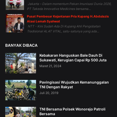
Jakarta – Dalam momentum Pekan Imunisasi Dunia 2026,
PT Takeda Innovative Medicines bersama...
Pusat Pembesar Kejantanan Pria Kupang H.Abdulazis
Atasi Lemah Syahwat
NTT - Kini Sudah Ada Di Kupang Ahli Pengobatan
Tradisional ALAT VITAL, satu-satunya yang ada...
BANYAK DIBACA
Kebakaran Hanguskan Bale Dauh Di
Sukawati, Kerugian Capai Rp 500 Juta
Maret 21, 2024
Pavingisasi Wujudkan Kemanunggalan
TNI Dengan Rakyat
Juli 20, 2019
TNI Bersama Polsek Wonorejo Patroli
Bersama