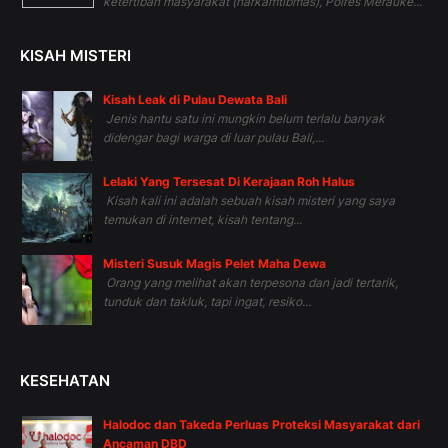
ketertiban masyarakat (harkamtibmas), Polres Merauke...
KISAH MISTERI
Kisah Leak di Pulau Dewata Bali
Jenis hantu satu ini mungkin belum terlalu banyak
didengar bagi warga di luar pulau Bali,...
Lelaki Yang Tersesat Di Kerajaan Roh Halus
Kisah kali ini adalah sebuah kisah misteri yang saya
temukan di internet, kisah tentang...
Misteri Susuk Magis Pelet Maha Dewa
Orang yang melihat akan terpesona dan jadi tertarik,
tunduk dan takluk, tapi ingat, resiko...
KESEHATAN
Halodoc dan Takeda Perluas Proteksi Masyarakat dari
Ancaman DBD