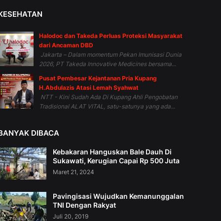
KESEHATAN
Halodoc dan Takeda Perluas Proteksi Masyarakat
dari Ancaman DBD
Jakarta – Dalam momentum Pekan Imunisasi Dunia
2026, PT Takeda Innovative Medicines bersama...
Pusat Pembesar Kejantanan Pria Kupang
H.Abdulazis Atasi Lemah Syahwat
NTT - Kini Sudah Ada Di Kupang Ahli Pengobatan
Tradisional ALAT VITAL, satu-satunya yang ada...
BANYAK DIBACA
Kebakaran Hanguskan Bale Dauh Di
Sukawati, Kerugian Capai Rp 500 Juta
Maret 21, 2024
Pavingisasi Wujudkan Kemanunggalan
TNI Dengan Rakyat
Juli 20, 2019