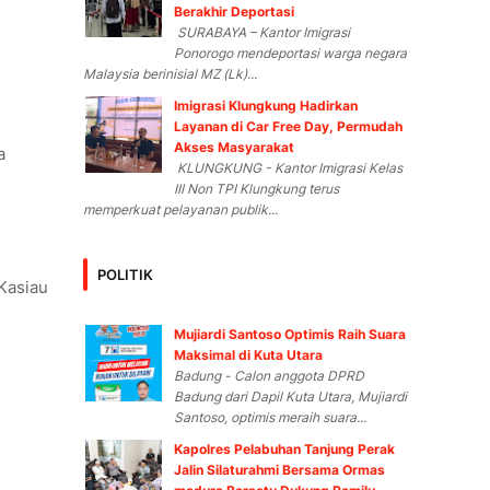
Berakhir Deportasi
SURABAYA – Kantor Imigrasi
Ponorogo mendeportasi warga negara
Malaysia berinisial MZ (Lk)...
Imigrasi Klungkung Hadirkan
Layanan di Car Free Day, Permudah
Akses Masyarakat
a
KLUNGKUNG - Kantor Imigrasi Kelas
III Non TPI Klungkung terus
memperkuat pelayanan publik...
POLITIK
Kasiau
Mujiardi Santoso Optimis Raih Suara
Maksimal di Kuta Utara
Badung - Calon anggota DPRD
Badung dari Dapil Kuta Utara, Mujiardi
Santoso, optimis meraih suara...
Kapolres Pelabuhan Tanjung Perak
Jalin Silaturahmi Bersama Ormas