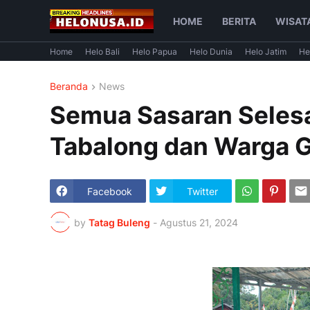
HOME
BERITA
WISAT
Home
Helo Bali
Helo Papua
Helo Dunia
Helo Jatim
He
Beranda
News
Semua Sasaran Selesa
Tabalong dan Warga G
Facebook
Twitter
by
Tatag Buleng
-
Agustus 21, 2024