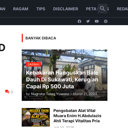
AN
RAGAM
TIPS
DISCLAIMER
PETA SITUS
REDA
BANYAK DIBACA
MD
DAERAH
Kebakaran Hanguskan Bale
Dauh Di Sukawati, Kerugian
Capai Rp 500 Juta
0
by
Nugroho Tatag Yuwono
-
Maret 21, 2024
Pengobatan Alat Vital
Muara Enim H.Abdulazis
Ahli Terapi Vitalitas Pria
Juli 10, 2026