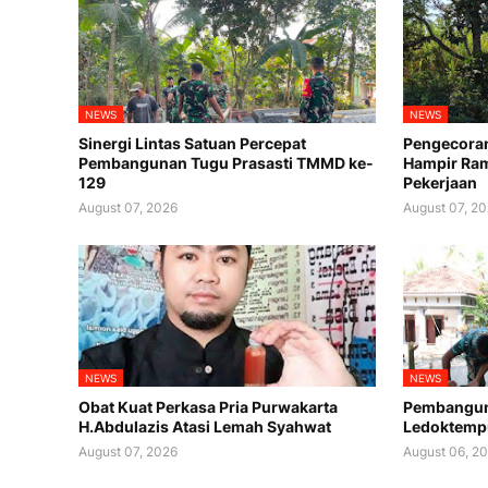
NEWS
NEWS
Sinergi Lintas Satuan Percepat
Pengecora
Pembangunan Tugu Prasasti TMMD ke-
Hampir Ram
129
Pekerjaan
August 07, 2026
August 07, 2
NEWS
NEWS
Obat Kuat Perkasa Pria Purwakarta
Pembanguna
H.Abdulazis Atasi Lemah Syahwat
Ledoktemp
August 07, 2026
August 06, 2