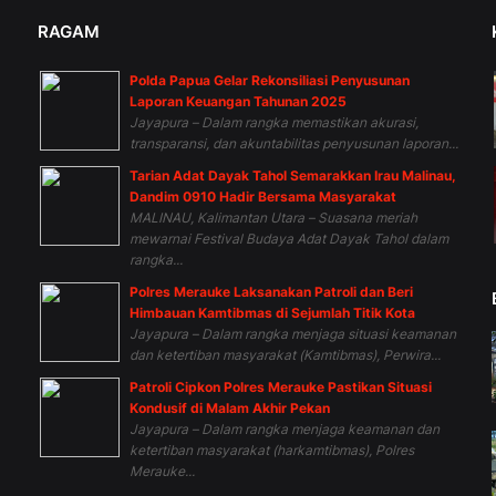
RAGAM
Polda Papua Gelar Rekonsiliasi Penyusunan
n
Laporan Keuangan Tahunan 2025
Jayapura – Dalam rangka memastikan akurasi,
transparansi, dan akuntabilitas penyusunan laporan...
Tarian Adat Dayak Tahol Semarakkan Irau Malinau,
Dandim 0910 Hadir Bersama Masyarakat
MALINAU, Kalimantan Utara – Suasana meriah
mewarnai Festival Budaya Adat Dayak Tahol dalam
rangka...
Polres Merauke Laksanakan Patroli dan Beri
Himbauan Kamtibmas di Sejumlah Titik Kota
Jayapura – Dalam rangka menjaga situasi keamanan
dan ketertiban masyarakat (Kamtibmas), Perwira...
Patroli Cipkon Polres Merauke Pastikan Situasi
Kondusif di Malam Akhir Pekan
Jayapura – Dalam rangka menjaga keamanan dan
ketertiban masyarakat (harkamtibmas), Polres
Merauke...