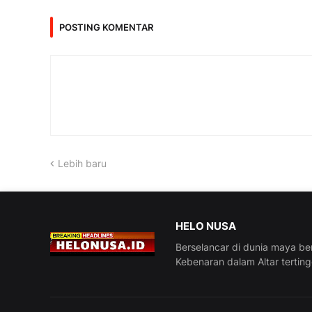
POSTING KOMENTAR
Lebih baru
HELO NUSA
Berselancar di dunia maya be
Kebenaran dalam Altar tertin