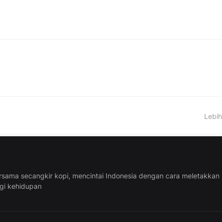
Lebih
rsama secangkir kopi, mencintai Indonesia dengan cara meletakkan
ggi kehidupan