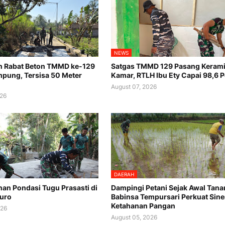
NEWS
n Rabat Beton TMMD ke-129
Satgas TMMD 129 Pasang Keram
pung, Tersisa 50 Meter
Kamar, RTLH Ibu Ety Capai 98,6 
August 07, 2026
026
DAERAH
n Pondasi Tugu Prasasti di
Dampingi Petani Sejak Awal Tana
uro
Babinsa Tempursari Perkuat Sine
Ketahanan Pangan
026
August 05, 2026