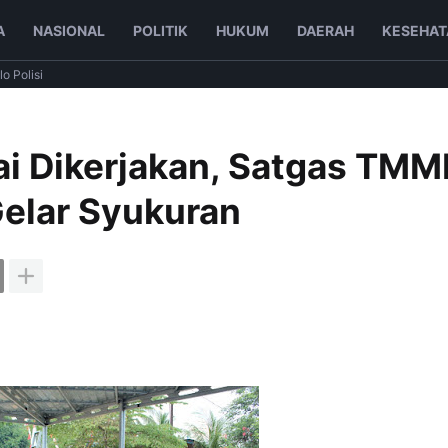
A
NASIONAL
POLITIK
HUKUM
DAERAH
KESEHAT
lo Polisi
i Dikerjakan, Satgas TM
elar Syukuran