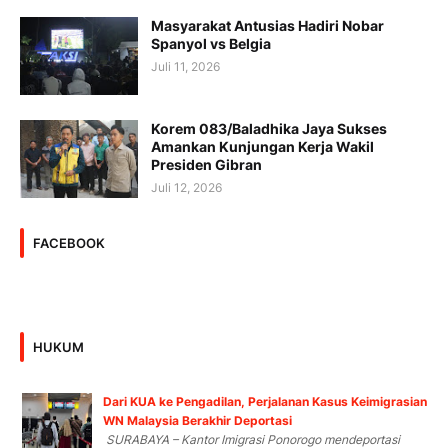
Masyarakat Antusias Hadiri Nobar
Spanyol vs Belgia
Juli 11, 2026
Korem 083/Baladhika Jaya Sukses
Amankan Kunjungan Kerja Wakil
Presiden Gibran
Juli 12, 2026
FACEBOOK
HUKUM
Dari KUA ke Pengadilan, Perjalanan Kasus Keimigrasian
WN Malaysia Berakhir Deportasi
SURABAYA – Kantor Imigrasi Ponorogo mendeportasi