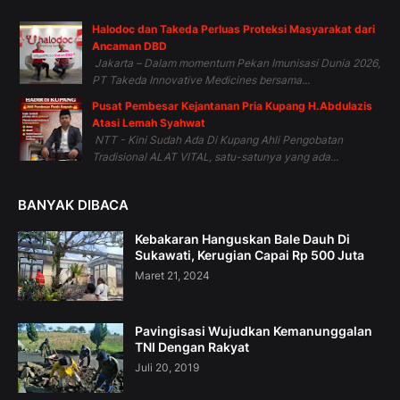
Halodoc dan Takeda Perluas Proteksi Masyarakat dari
Ancaman DBD
Jakarta – Dalam momentum Pekan Imunisasi Dunia 2026,
PT Takeda Innovative Medicines bersama...
Pusat Pembesar Kejantanan Pria Kupang H.Abdulazis
Atasi Lemah Syahwat
NTT - Kini Sudah Ada Di Kupang Ahli Pengobatan
Tradisional ALAT VITAL, satu-satunya yang ada...
BANYAK DIBACA
Kebakaran Hanguskan Bale Dauh Di
Sukawati, Kerugian Capai Rp 500 Juta
Maret 21, 2024
Pavingisasi Wujudkan Kemanunggalan
TNI Dengan Rakyat
Juli 20, 2019