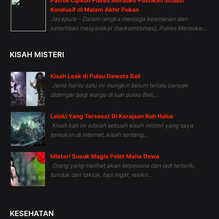
Patroli Cipkon Polres Merauke Pastikan Situasi
Kondusif di Malam Akhir Pekan
Jayapura – Dalam rangka menjaga keamanan dan
ketertiban masyarakat (harkamtibmas), Polres Merauke...
KISAH MISTERI
Kisah Leak di Pulau Dewata Bali
Jenis hantu satu ini mungkin belum terlalu banyak
didengar bagi warga di luar pulau Bali,...
Lelaki Yang Tersesat Di Kerajaan Roh Halus
Kisah kali ini adalah sebuah kisah misteri yang saya
temukan di internet, kisah tentang...
Misteri Susuk Magis Pelet Maha Dewa
Orang yang melihat akan terpesona dan jadi tertarik,
tunduk dan takluk, tapi ingat, resiko...
KESEHATAN