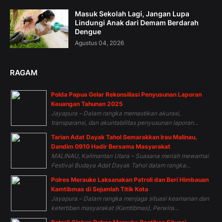
Masuk Sekolah Lagi, Jangan Lupa
Lindungi Anak dari Demam Berdarah
Dengue
Agustus 04, 2026
RAGAM
Polda Papua Gelar Rekonsiliasi Penyusunan Laporan
Keuangan Tahunan 2025
Jayapura – Dalam rangka memastikan akurasi,
transparansi, dan akuntabilitas penyusunan laporan...
Tarian Adat Dayak Tahol Semarakkan Irau Malinau,
Dandim 0910 Hadir Bersama Masyarakat
MALINAU, Kalimantan Utara – Suasana meriah mewarnai
Festival Budaya Adat Dayak Tahol dalam rangka...
Polres Merauke Laksanakan Patroli dan Beri Himbauan
Kamtibmas di Sejumlah Titik Kota
Jayapura – Dalam rangka menjaga situasi keamanan dan
ketertiban masyarakat (Kamtibmas), Perwira...