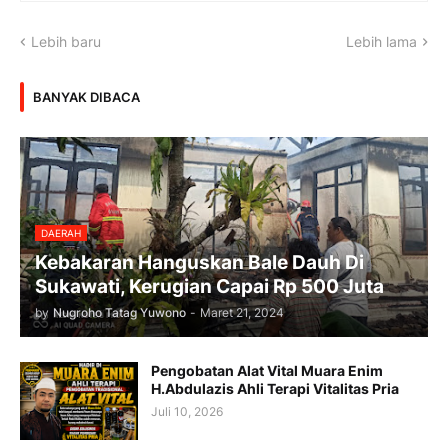
Lebih baru
Lebih lama
BANYAK DIBACA
DAERAH
Kebakaran Hanguskan Bale Dauh Di
Sukawati, Kerugian Capai Rp 500 Juta
by
Nugroho Tatag Yuwono
-
Maret 21, 2024
Pengobatan Alat Vital Muara Enim
H.Abdulazis Ahli Terapi Vitalitas Pria
Juli 10, 2026