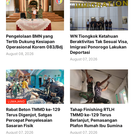
Pengelolaan BMN yang
WN Tiongkok Ketahuan
Tertib Dukung Kesiapan
Beraktivitas Tak Sesuai Visa,
Operasional Korem 083/Bdj
Imigrasi Ponorogo Lakukan
Deportasi
August 08, 2026
August 07, 2026
LUMAJANG
Rabat Beton TMMD ke-129
Tahap Finishing RTLH
Terus Digenjot, Satgas
TMMD ke-129 Terus
Percepat Penyelesaian
Berlanjut, Pemasangan
Sasaran Fisik
Plafon Rumah Ibu Sumina
August 07, 2026
August 07, 2026