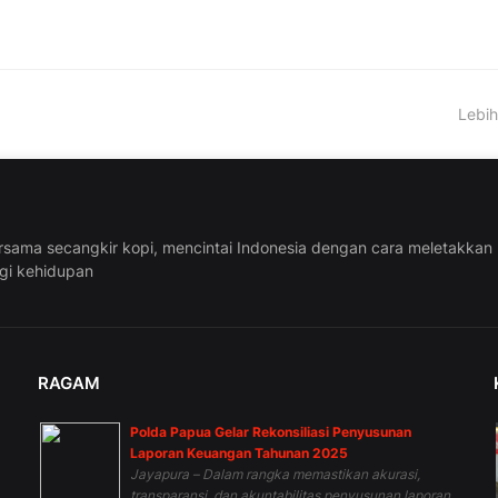
Lebih
rsama secangkir kopi, mencintai Indonesia dengan cara meletakkan
ggi kehidupan
RAGAM
Polda Papua Gelar Rekonsiliasi Penyusunan
n
Laporan Keuangan Tahunan 2025
Jayapura – Dalam rangka memastikan akurasi,
transparansi, dan akuntabilitas penyusunan laporan...