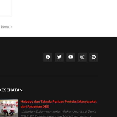
 lama
KESEHATAN
Halodoc dan Takeda Perluas Proteksi Masyarakat
dari Ancaman DBD
Jakarta – Dalam momentum Pekan Imunisasi Dunia
2026, PT Takeda Innovative Medicines bersama...