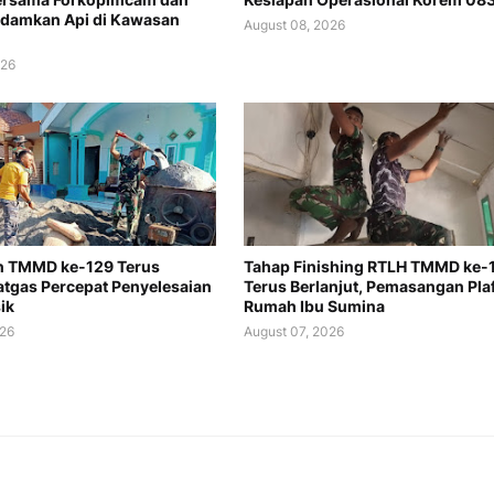
adamkan Api di Kawasan
August 08, 2026
026
n TMMD ke-129 Terus
Tahap Finishing RTLH TMMD ke-
Satgas Percepat Penyelesaian
Terus Berlanjut, Pemasangan Pla
ik
Rumah Ibu Sumina
026
August 07, 2026