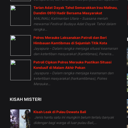
Tarian Adat Dayak Tahol Semarakkan Irau Malinau,
Dandim 0910 Hadir Bersama Masyarakat
MALINAU, Kalimantan Utara – Suasana meriah
mewarnai Festival Budaya Adat Dayak Tahol dalam
rangka...
Polres Merauke Laksanakan Patroli dan Beri
Himbauan Kamtibmas di Sejumlah Titik Kota
Jayapura – Dalam rangka menjaga situasi keamanan
dan ketertiban masyarakat (Kamtibmas), Perwira...
Patroli Cipkon Polres Merauke Pastikan Situasi
Kondusif di Malam Akhir Pekan
Jayapura – Dalam rangka menjaga keamanan dan
ketertiban masyarakat (harkamtibmas), Polres
Merauke...
KISAH MISTERI
Kisah Leak di Pulau Dewata Bali
Jenis hantu satu ini mungkin belum terlalu banyak
didengar bagi warga di luar pulau Bali,...