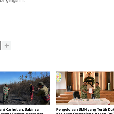
bergengsi ini.
ani Karhutlah, Babinsa
Pengelolaan BMN yang Tertib Du
Bersama Forkopimcam dan
Kesiapan Operasional Korem 083