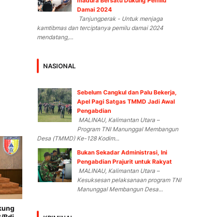
madura Bersatu Dukung Pemilu
Damai 2024
Tanjungperak - Untuk menjaga
kamtibmas dan terciptanya pemilu damai 2024
mendatang,...
NASIONAL
Sebelum Cangkul dan Palu Bekerja,
Apel Pagi Satgas TMMD Jadi Awal
Pengabdian
MALINAU, Kalimantan Utara –
Program TNI Manunggal Membangun
Desa (TMMD) Ke-128 Kodim...
Bukan Sekadar Administrasi, Ini
Pengabdian Prajurit untuk Rakyat
MALINAU, Kalimantan Utara –
Kesuksesan pelaksanaan program TNI
Manunggal Membangun Desa...
kung
/Bdj