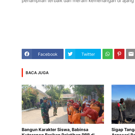
penampilan terbaik dan meraih kemenangan di ajang 
Facebook
Twitter
BACA JUGA
Bangun Karakter Siswa, Babinsa
Sigap Tang
Kutorenon Berikan Pelatihan PBB di
Argosari 