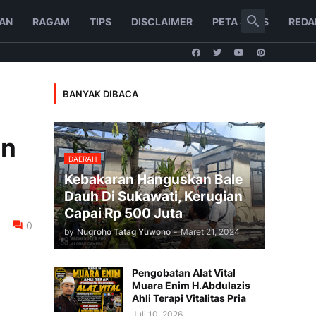
AN
RAGAM
TIPS
DISCLAIMER
PETA SITUS
REDA
BANYAK DIBACA
an
DAERAH
Kebakaran Hanguskan Bale
Dauh Di Sukawati, Kerugian
Capai Rp 500 Juta
0
by
Nugroho Tatag Yuwono
-
Maret 21, 2024
Pengobatan Alat Vital
Muara Enim H.Abdulazis
Ahli Terapi Vitalitas Pria
Juli 10, 2026