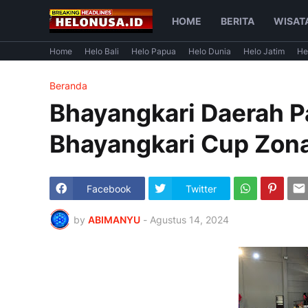
HOME
BERITA
WISAT
Home
Helo Bali
Helo Papua
Helo Dunia
Helo Jatim
He
Beranda
Bhayangkari Daerah P
Bhayangkari Cup Zona
Facebook
Twitter
by
ABIMANYU
-
Agustus 14, 2024