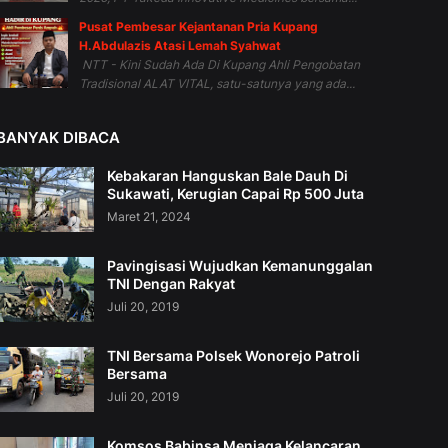
Pusat Pembesar Kejantanan Pria Kupang
H.Abdulazis Atasi Lemah Syahwat
NTT - Kini Sudah Ada Di Kupang Ahli Pengobatan
Tradisional ALAT VITAL, satu-satunya yang ada...
BANYAK DIBACA
Kebakaran Hanguskan Bale Dauh Di
Sukawati, Kerugian Capai Rp 500 Juta
Maret 21, 2024
Pavingisasi Wujudkan Kemanunggalan
TNI Dengan Rakyat
Juli 20, 2019
TNI Bersama Polsek Wonorejo Patroli
Bersama
Juli 20, 2019
Komsos Babinsa Menjaga Kelancaran