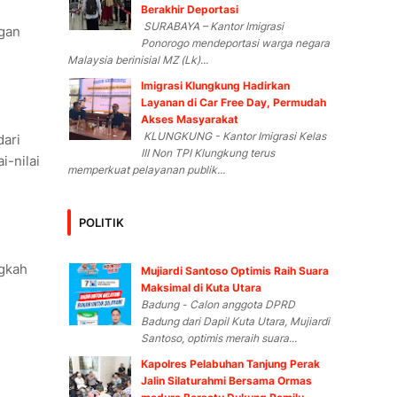
Berakhir Deportasi
SURABAYA – Kantor Imigrasi
ngan
Ponorogo mendeportasi warga negara
Malaysia berinisial MZ (Lk)...
Imigrasi Klungkung Hadirkan
Layanan di Car Free Day, Permudah
Akses Masyarakat
KLUNGKUNG - Kantor Imigrasi Kelas
dari
III Non TPI Klungkung terus
i-nilai
memperkuat pelayanan publik...
POLITIK
ngkah
Mujiardi Santoso Optimis Raih Suara
Maksimal di Kuta Utara
Badung - Calon anggota DPRD
Badung dari Dapil Kuta Utara, Mujiardi
Santoso, optimis meraih suara...
Kapolres Pelabuhan Tanjung Perak
n
Jalin Silaturahmi Bersama Ormas