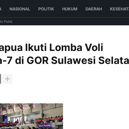
A
NASIONAL
POLITIK
HUKUM
DAERAH
KESEHAT
lo Polisi
apua Ikuti Lomba Voli
-7 di GOR Sulawesi Selat