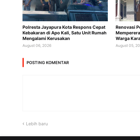
Polresta Jayapura Kota Respons Cepat
Renovasi P
Kebakaran di Apo Kali, Satu Unit Rumah
Memperera
Mengalami Kerusakan
Warga Kar
August 06, 2026
August 05, 2
POSTING KOMENTAR
Lebih baru