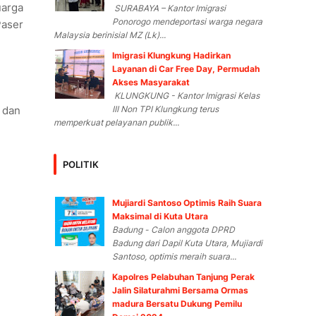
uarga
SURABAYA – Kantor Imigrasi
Ponorogo mendeportasi warga negara
Paser
Malaysia berinisial MZ (Lk)...
Imigrasi Klungkung Hadirkan
Layanan di Car Free Day, Permudah
Akses Masyarakat
KLUNGKUNG - Kantor Imigrasi Kelas
 dan
III Non TPI Klungkung terus
memperkuat pelayanan publik...
POLITIK
Mujiardi Santoso Optimis Raih Suara
Maksimal di Kuta Utara
Badung - Calon anggota DPRD
Badung dari Dapil Kuta Utara, Mujiardi
Santoso, optimis meraih suara...
Kapolres Pelabuhan Tanjung Perak
Jalin Silaturahmi Bersama Ormas
madura Bersatu Dukung Pemilu