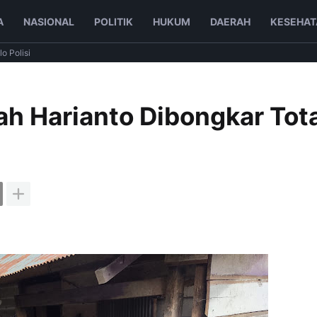
A
NASIONAL
POLITIK
HUKUM
DAERAH
KESEHAT
lo Polisi
h Harianto Dibongkar Tota