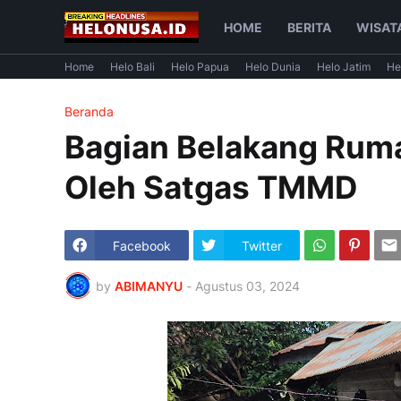
HOME
BERITA
WISAT
Home
Helo Bali
Helo Papua
Helo Dunia
Helo Jatim
He
Beranda
Bagian Belakang Ruma
Oleh Satgas TMMD
Facebook
Twitter
by
ABIMANYU
-
Agustus 03, 2024