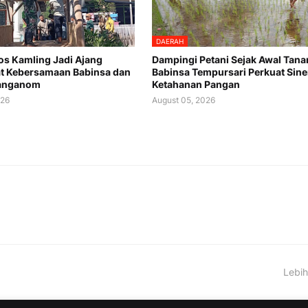
DAERAH
os Kamling Jadi Ajang
Dampingi Petani Sejak Awal Tana
t Kebersamaan Babinsa dan
Babinsa Tempursari Perkuat Sine
anganom
Ketahanan Pangan
026
August 05, 2026
Lebih