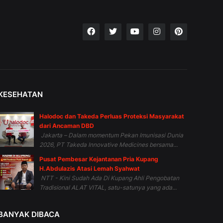
KESEHATAN
Halodoc dan Takeda Perluas Proteksi Masyarakat
dari Ancaman DBD
Jakarta – Dalam momentum Pekan Imunisasi Dunia
2026, PT Takeda Innovative Medicines bersama...
Pusat Pembesar Kejantanan Pria Kupang
H.Abdulazis Atasi Lemah Syahwat
NTT - Kini Sudah Ada Di Kupang Ahli Pengobatan
Tradisional ALAT VITAL, satu-satunya yang ada...
BANYAK DIBACA