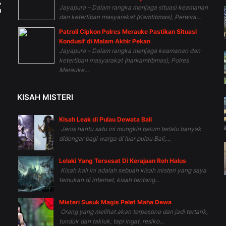
,
Jayapura – Dalam rangka menjaga situasi keamanan
h
dan ketertiban masyarakat (Kamtibmas), Perwira...
Patroli Cipkon Polres Merauke Pastikan Situasi
Kondusif di Malam Akhir Pekan
Jayapura – Dalam rangka menjaga keamanan dan
ketertiban masyarakat (harkamtibmas), Polres
Merauke...
KISAH MISTERI
Kisah Leak di Pulau Dewata Bali
Jenis hantu satu ini mungkin belum terlalu banyak
didengar bagi warga di luar pulau Bali,...
Lelaki Yang Tersesat Di Kerajaan Roh Halus
Kisah kali ini adalah sebuah kisah misteri yang saya
temukan di internet, kisah tentang...
Misteri Susuk Magis Pelet Maha Dewa
Orang yang melihat akan terpesona dan jadi tertarik,
tunduk dan takluk, tapi ingat, resiko...