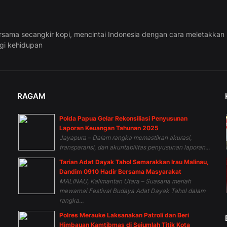
rsama secangkir kopi, mencintai Indonesia dengan cara meletakkan
ggi kehidupan
RAGAM
Polda Papua Gelar Rekonsiliasi Penyusunan
n
Laporan Keuangan Tahunan 2025
Jayapura – Dalam rangka memastikan akurasi,
transparansi, dan akuntabilitas penyusunan laporan...
Tarian Adat Dayak Tahol Semarakkan Irau Malinau,
Dandim 0910 Hadir Bersama Masyarakat
MALINAU, Kalimantan Utara – Suasana meriah
mewarnai Festival Budaya Adat Dayak Tahol dalam
rangka...
Polres Merauke Laksanakan Patroli dan Beri
Himbauan Kamtibmas di Sejumlah Titik Kota