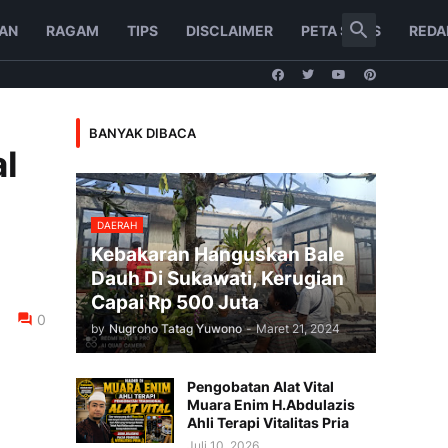
AN
RAGAM
TIPS
DISCLAIMER
PETA SITUS
REDA
BANYAK DIBACA
l
DAERAH
Kebakaran Hanguskan Bale
Dauh Di Sukawati, Kerugian
Capai Rp 500 Juta
0
by
Nugroho Tatag Yuwono
-
Maret 21, 2024
Pengobatan Alat Vital
Muara Enim H.Abdulazis
Ahli Terapi Vitalitas Pria
Juli 10, 2026