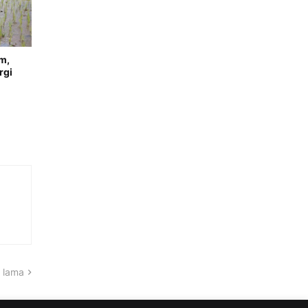
m,
rgi
 lama