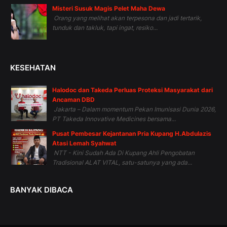
Misteri Susuk Magis Pelet Maha Dewa
Orang yang melihat akan terpesona dan jadi tertarik,
tunduk dan takluk, tapi ingat, resiko...
KESEHATAN
Halodoc dan Takeda Perluas Proteksi Masyarakat dari
Ancaman DBD
Jakarta – Dalam momentum Pekan Imunisasi Dunia 2026,
PT Takeda Innovative Medicines bersama...
Pusat Pembesar Kejantanan Pria Kupang H.Abdulazis
Atasi Lemah Syahwat
NTT - Kini Sudah Ada Di Kupang Ahli Pengobatan
Tradisional ALAT VITAL, satu-satunya yang ada...
BANYAK DIBACA