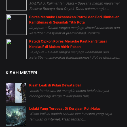
MALINAU, Kalimantan Utara – Suasana meriah mewarnai
Festival Budaya Adat Dayak Tahol dalam rangka...
Polres Merauke Laksanakan Patroli dan Beri Himbauan
Kamtibmas di Sejumlah Titik Kota
Jayapura – Dalam rangka menjaga situasi keamanan dan
ketertiban masyarakat (Kamtibmas), Perwira...
Patroli Cipkon Polres Merauke Pastikan Situasi
Kondusif di Malam Akhir Pekan
Jayapura – Dalam rangka menjaga keamanan dan
ketertiban masyarakat (harkamtibmas), Polres Merauke...
KISAH MISTERI
Kisah Leak di Pulau Dewata Bali
Jenis hantu satu ini mungkin belum terlalu banyak
didengar bagi warga di luar pulau Bali,...
Lelaki Yang Tersesat Di Kerajaan Roh Halus
Kisah kali ini adalah sebuah kisah misteri yang saya
temukan di internet, kisah tentang...