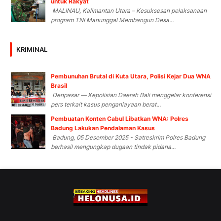
untuk Rakyat
MALINAU, Kalimantan Utara – Kesuksesan pelaksanaan
program TNI Manunggal Membangun Desa...
KRIMINAL
Pembunuhan Brutal di Kuta Utara, Polisi Kejar Dua WNA
Brasil
Denpasar — Kepolisian Daerah Bali menggelar konferensi
pers terkait kasus penganiayaan berat...
Pembuatan Konten Cabul Libatkan WNA: Polres
Badung Lakukan Pendalaman Kasus
Badung, 05 Desember 2025 - Satreskrim Polres Badung
berhasil mengungkap dugaan tindak pidana...