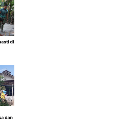
sti di
sa dan