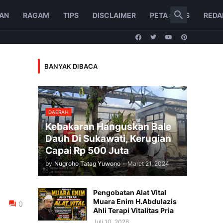
AN
RAGAM
TIPS
DISCLAIMER
PETA SITUS
REDA
BANYAK DIBACA
DAERAH
Kebakaran Hanguskan Bale
Dauh Di Sukawati, Kerugian
Capai Rp 500 Juta
by
Nugroho Tatag Yuwono
-
Maret 21, 2024
Pengobatan Alat Vital
Muara Enim H.Abdulazis
0
Ahli Terapi Vitalitas Pria
Juli 10, 2026