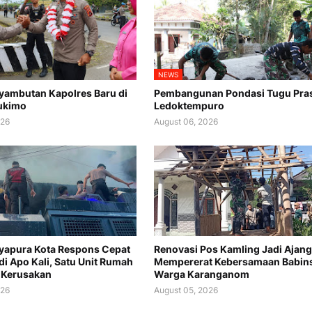
NEWS
nyambutan Kapolres Baru di
Pembangunan Pondasi Tugu Prasa
ukimo
Ledoktempuro
026
August 06, 2026
ayapura Kota Respons Cepat
Renovasi Pos Kamling Jadi Ajang
di Apo Kali, Satu Unit Rumah
Mempererat Kebersamaan Babin
 Kerusakan
Warga Karanganom
026
August 05, 2026