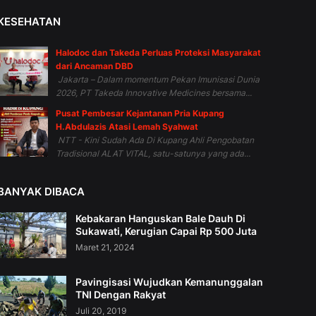
KESEHATAN
Halodoc dan Takeda Perluas Proteksi Masyarakat
dari Ancaman DBD
Jakarta – Dalam momentum Pekan Imunisasi Dunia
2026, PT Takeda Innovative Medicines bersama...
Pusat Pembesar Kejantanan Pria Kupang
H.Abdulazis Atasi Lemah Syahwat
NTT - Kini Sudah Ada Di Kupang Ahli Pengobatan
Tradisional ALAT VITAL, satu-satunya yang ada...
BANYAK DIBACA
Kebakaran Hanguskan Bale Dauh Di
Sukawati, Kerugian Capai Rp 500 Juta
Maret 21, 2024
Pavingisasi Wujudkan Kemanunggalan
TNI Dengan Rakyat
Juli 20, 2019