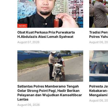
NEWS
Obat Kuat Perkasa Pria Purwakarta
Tradisi Pe
H.Abdulazis Atasi Lemah Syahwat
Polres Yah
August 07, 2026
August 06, 2
Satlantas Polres Mamberamo Tengah
Polresta J
Gelar Strong Point Pagi, Hadir Berikan
Kebakaran 
Pelayanan dan Wujudkan Kamseltibcar
Mengalami
Lantas
August 06, 2
August 06, 2026