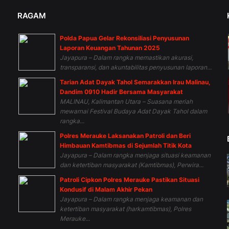
RAGAM
Polda Papua Gelar Rekonsiliasi Penyusunan
n
Laporan Keuangan Tahunan 2025
Jayapura – Dalam rangka memastikan akurasi,
transparansi, dan akuntabilitas penyusunan laporan...
Tarian Adat Dayak Tahol Semarakkan Irau Malinau,
Dandim 0910 Hadir Bersama Masyarakat
MALINAU, Kalimantan Utara – Suasana meriah
mewarnai Festival Budaya Adat Dayak Tahol dalam
rangka...
Polres Merauke Laksanakan Patroli dan Beri
Himbauan Kamtibmas di Sejumlah Titik Kota
Jayapura – Dalam rangka menjaga situasi keamanan
dan ketertiban masyarakat (Kamtibmas), Perwira...
Patroli Cipkon Polres Merauke Pastikan Situasi
Kondusif di Malam Akhir Pekan
Jayapura – Dalam rangka menjaga keamanan dan
ketertiban masyarakat (harkamtibmas), Polres
Merauke...