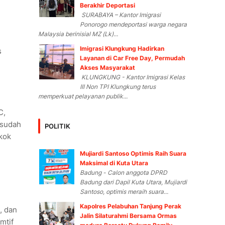
Berakhir Deportasi
SURABAYA – Kantor Imigrasi
Ponorogo mendeportasi warga negara
Malaysia berinisial MZ (Lk)...
Imigrasi Klungkung Hadirkan
s
Layanan di Car Free Day, Permudah
Akses Masyarakat
KLUNGKUNG - Kantor Imigrasi Kelas
III Non TPI Klungkung terus
memperkuat pelayanan publik...
C,
 sudah
POLITIK
okok
Mujiardi Santoso Optimis Raih Suara
Maksimal di Kuta Utara
Badung - Calon anggota DPRD
Badung dari Dapil Kuta Utara, Mujiardi
Santoso, optimis meraih suara...
Kapolres Pelabuhan Tanjung Perak
, dan
Jalin Silaturahmi Bersama Ormas
mtif