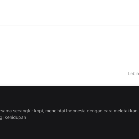
Lebih
rsama secangkir kopi, mencintai Indonesia dengan cara meletakkan
ggi kehidupan