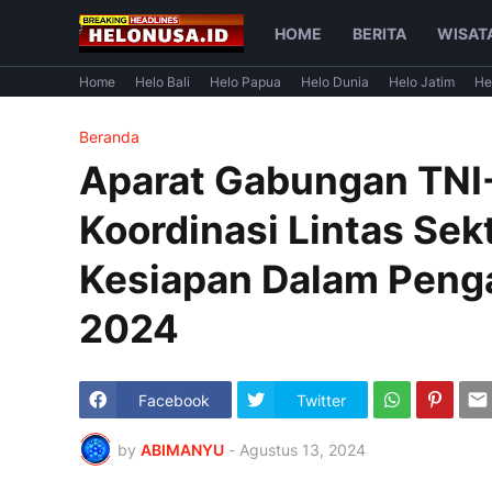
HOME
BERITA
WISAT
Home
Helo Bali
Helo Papua
Helo Dunia
Helo Jatim
He
Beranda
Aparat Gabungan TNI-
Koordinasi Lintas Sek
Kesiapan Dalam Peng
2024
Facebook
Twitter
by
ABIMANYU
-
Agustus 13, 2024