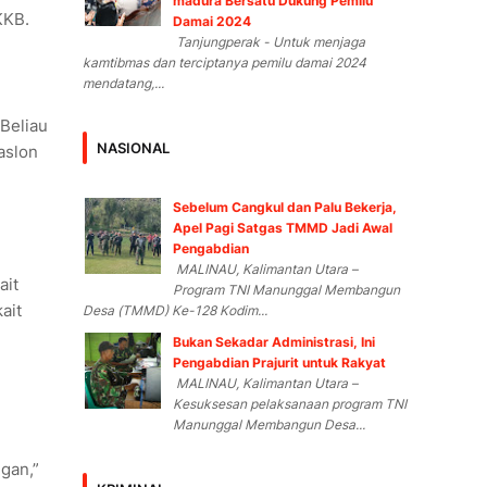
madura Bersatu Dukung Pemilu
KKB.
Damai 2024
Tanjungperak - Untuk menjaga
kamtibmas dan terciptanya pemilu damai 2024
mendatang,...
 Beliau
NASIONAL
aslon
Sebelum Cangkul dan Palu Bekerja,
Apel Pagi Satgas TMMD Jadi Awal
Pengabdian
MALINAU, Kalimantan Utara –
ait
Program TNI Manunggal Membangun
ait
Desa (TMMD) Ke-128 Kodim...
Bukan Sekadar Administrasi, Ini
Pengabdian Prajurit untuk Rakyat
MALINAU, Kalimantan Utara –
Kesuksesan pelaksanaan program TNI
Manunggal Membangun Desa...
gan,”