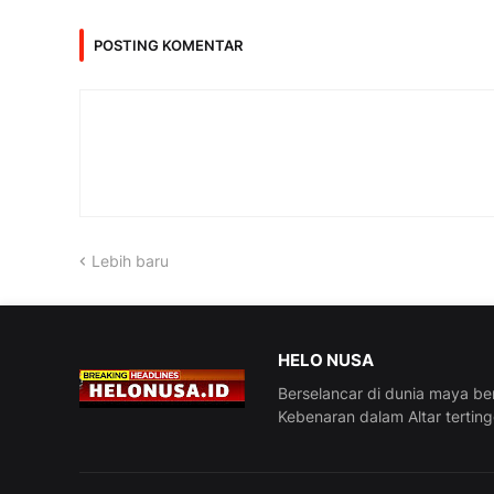
POSTING KOMENTAR
Lebih baru
HELO NUSA
Berselancar di dunia maya be
Kebenaran dalam Altar tertin