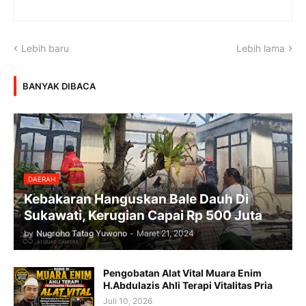
Lebih baru
Lebih lama
BANYAK DIBACA
DAERAH
Kebakaran Hanguskan Bale Dauh Di
Sukawati, Kerugian Capai Rp 500 Juta
by
Nugroho Tatag Yuwono
-
Maret 21, 2024
Pengobatan Alat Vital Muara Enim
H.Abdulazis Ahli Terapi Vitalitas Pria
Juli 10, 2026