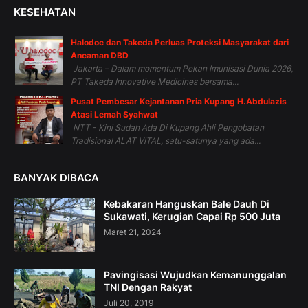
KESEHATAN
Halodoc dan Takeda Perluas Proteksi Masyarakat dari
Ancaman DBD
Jakarta – Dalam momentum Pekan Imunisasi Dunia 2026,
PT Takeda Innovative Medicines bersama...
Pusat Pembesar Kejantanan Pria Kupang H.Abdulazis
Atasi Lemah Syahwat
NTT - Kini Sudah Ada Di Kupang Ahli Pengobatan
Tradisional ALAT VITAL, satu-satunya yang ada...
BANYAK DIBACA
Kebakaran Hanguskan Bale Dauh Di
Sukawati, Kerugian Capai Rp 500 Juta
Maret 21, 2024
Pavingisasi Wujudkan Kemanunggalan
TNI Dengan Rakyat
Juli 20, 2019