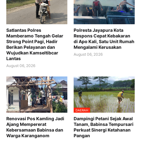
Satlantas Polres
Polresta Jayapura Kota
Mamberamo Tengah Gelar
Respons Cepat Kebakaran
Strong Point Pagi, Hadir
di Apo Kali, Satu Unit Rumah
Berikan Pelayanan dan
Mengalami Kerusakan
Wujudkan Kamseltibcar
August 06, 2026
Lantas
August 06, 2026
DAERAH
Renovasi Pos Kamling Jadi
Dampingi Petani Sejak Awal
Ajang Mempererat
Tanam, Babinsa Tempursari
Kebersamaan Babinsa dan
Perkuat Sinergi Ketahanan
Warga Karanganom
Pangan