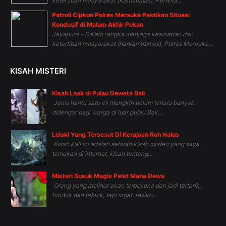
ketertiban masyarakat (Kamtibmas), Perwira...
Patroli Cipkon Polres Merauke Pastikan Situasi
Kondusif di Malam Akhir Pekan
Jayapura – Dalam rangka menjaga keamanan dan
ketertiban masyarakat (harkamtibmas), Polres Merauke...
KISAH MISTERI
Kisah Leak di Pulau Dewata Bali
Jenis hantu satu ini mungkin belum terlalu banyak
didengar bagi warga di luar pulau Bali,...
Lelaki Yang Tersesat Di Kerajaan Roh Halus
Kisah kali ini adalah sebuah kisah misteri yang saya
temukan di internet, kisah tentang...
Misteri Susuk Magis Pelet Maha Dewa
Orang yang melihat akan terpesona dan jadi tertarik,
tunduk dan takluk, tapi ingat, resiko...