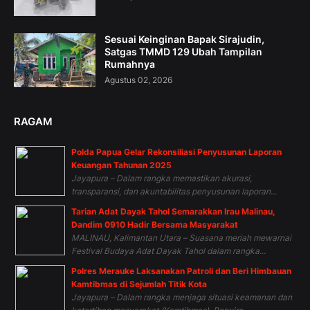
Sesuai Keinginan Bapak Sirajudin,
Satgas TMMD 129 Ubah Tampilan
Rumahnya
Agustus 02, 2026
RAGAM
Polda Papua Gelar Rekonsiliasi Penyusunan Laporan
Keuangan Tahunan 2025
Jayapura – Dalam rangka memastikan akurasi,
transparansi, dan akuntabilitas penyusunan laporan...
Tarian Adat Dayak Tahol Semarakkan Irau Malinau,
Dandim 0910 Hadir Bersama Masyarakat
MALINAU, Kalimantan Utara – Suasana meriah mewarnai
Festival Budaya Adat Dayak Tahol dalam rangka...
Polres Merauke Laksanakan Patroli dan Beri Himbauan
Kamtibmas di Sejumlah Titik Kota
Jayapura – Dalam rangka menjaga situasi keamanan dan