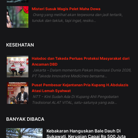
Misteri Susuk Magis Pelet Maha Dewa
Orang yang melihat akan terpesona dan jadi tertarik,
tunduk dan takluk, tapi ingat, resiko...
KESEHATAN
Halodoc dan Takeda Perluas Proteksi Masyarakat dari
Ancaman DBD
Jakarta – Dalam momentum Pekan Imunisasi Dunia 2026,
PT Takeda Innovative Medicines bersama...
Pusat Pembesar Kejantanan Pria Kupang H.Abdulazis
Atasi Lemah Syahwat
NTT - Kini Sudah Ada Di Kupang Ahli Pengobatan
Tradisional ALAT VITAL, satu-satunya yang ada...
BANYAK DIBACA
Kebakaran Hanguskan Bale Dauh Di
Sukawati, Kerugian Capai Rp 500 Juta