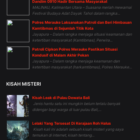
Dandim 0910 Hadir Bersama Masyarakat
MALINAU, Kalimantan Utara – Suasana meriah mewarnai
Festival Budaya Adat Dayak Tahol dalam rangka...
Polres Merauke Laksanakan Patroli dan Beri Himbauan
Kamtibmas di Sejumlah Titik Kota
Jayapura – Dalam rangka menjaga situasi keamanan dan
ketertiban masyarakat (Kamtibmas), Perwira...
Patroli Cipkon Polres Merauke Pastikan Situasi
Kondusif di Malam Akhir Pekan
Jayapura – Dalam rangka menjaga keamanan dan
ketertiban masyarakat (harkamtibmas), Polres Merauke...
KISAH MISTERI
Kisah Leak di Pulau Dewata Bali
Jenis hantu satu ini mungkin belum terlalu banyak
didengar bagi warga di luar pulau Bali,...
Lelaki Yang Tersesat Di Kerajaan Roh Halus
Kisah kali ini adalah sebuah kisah misteri yang saya
temukan di internet, kisah tentang...