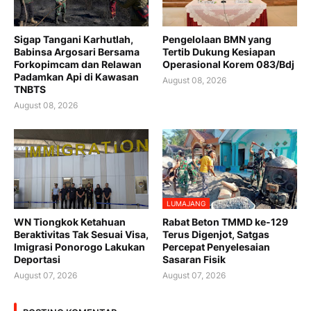
Sigap Tangani Karhutlah,
Pengelolaan BMN yang
Babinsa Argosari Bersama
Tertib Dukung Kesiapan
Forkopimcam dan Relawan
Operasional Korem 083/Bdj
Padamkan Api di Kawasan
August 08, 2026
TNBTS
August 08, 2026
LUMAJANG
WN Tiongkok Ketahuan
Rabat Beton TMMD ke-129
Beraktivitas Tak Sesuai Visa,
Terus Digenjot, Satgas
Imigrasi Ponorogo Lakukan
Percepat Penyelesaian
Deportasi
Sasaran Fisik
August 07, 2026
August 07, 2026