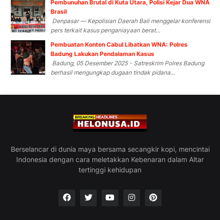
Pembunuhan Brutal di Kuta Utara, Polisi Kejar Dua WNA
Brasil
Denpasar — Kepolisian Daerah Bali menggelar konferensi
pers terkait kasus penganiayaan berat...
Pembuatan Konten Cabul Libatkan WNA: Polres
Badung Lakukan Pendalaman Kasus
Badung, 05 Desember 2025 - Satreskrim Polres Badung
berhasil mengungkap dugaan tindak pidana...
Berselancar di dunia maya bersama secangkir kopi, mencintai
Indonesia dengan cara meletakkan Kebenaran dalam Altar
tertinggi kehidupan