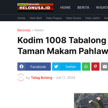
HOME
BERITA
WISAT
Home
Helo Bali
Helo Papua
Helo Dunia
Helo Jatim
He
Beranda
News
Kodim 1008 Tabalong 
Taman Makam Pahlaw
Facebook
Twitter
by
Tatag Buleng
-
Juli 11, 2024