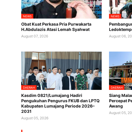
NEWS
NEWS
Obat Kuat Perkasa Pria Purwakarta
Pembanguna
H.Abdulazis Atasi Lemah Syahwat
Ledoktemp
August 07, 2026
August 06, 2
DAERAH
DAERAH
Kasdim 0821/Lumajang Hadiri
Siang Mala
Pengukuhan Pengurus FKUB dan LPTQ
Percepat P
Kabupaten Lumajang Periode 2026–
Awang
2031
August 05, 2
August 05, 2026