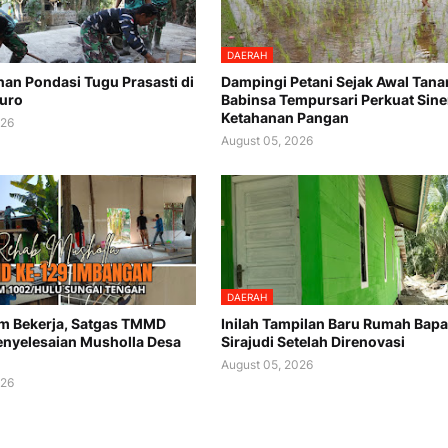
DAERAH
n Pondasi Tugu Prasasti di
Dampingi Petani Sejak Awal Tana
uro
Babinsa Tempursari Perkuat Sine
Ketahanan Pangan
026
August 05, 2026
DAERAH
m Bekerja, Satgas TMMD
Inilah Tampilan Baru Rumah Bap
enyelesaian Musholla Desa
Sirajudi Setelah Direnovasi
August 05, 2026
026