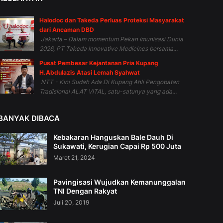
Halodoc dan Takeda Perluas Proteksi Masyarakat
dari Ancaman DBD
Jakarta – Dalam momentum Pekan Imunisasi Dunia
2026, PT Takeda Innovative Medicines bersama...
Pusat Pembesar Kejantanan Pria Kupang
H.Abdulazis Atasi Lemah Syahwat
NTT - Kini Sudah Ada Di Kupang Ahli Pengobatan
Tradisional ALAT VITAL, satu-satunya yang ada...
BANYAK DIBACA
Kebakaran Hanguskan Bale Dauh Di
Sukawati, Kerugian Capai Rp 500 Juta
Maret 21, 2024
Pavingisasi Wujudkan Kemanunggalan
TNI Dengan Rakyat
Juli 20, 2019