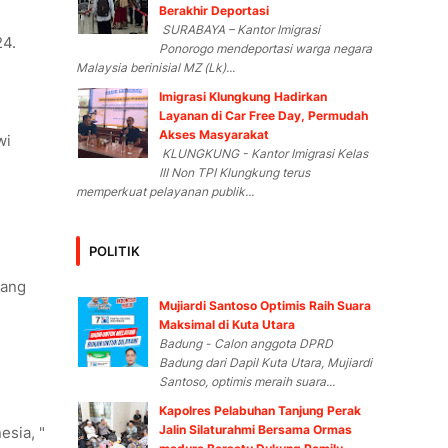
Berakhir Deportasi
SURABAYA – Kantor Imigrasi
24.
Ponorogo mendeportasi warga negara
Malaysia berinisial MZ (Lk)...
Imigrasi Klungkung Hadirkan
Layanan di Car Free Day, Permudah
Akses Masyarakat
wi
KLUNGKUNG - Kantor Imigrasi Kelas
III Non TPI Klungkung terus
memperkuat pelayanan publik...
POLITIK
yang
Mujiardi Santoso Optimis Raih Suara
Maksimal di Kuta Utara
Badung - Calon anggota DPRD
Badung dari Dapil Kuta Utara, Mujiardi
Santoso, optimis meraih suara...
Kapolres Pelabuhan Tanjung Perak
Jalin Silaturahmi Bersama Ormas
esia, "