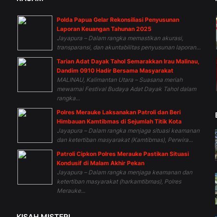
Polda Papua Gelar Rekonsiliasi Penyusunan
n
Laporan Keuangan Tahunan 2025
Jayapura – Dalam rangka memastikan akurasi,
transparansi, dan akuntabilitas penyusunan laporan...
Tarian Adat Dayak Tahol Semarakkan Irau Malinau,
Dandim 0910 Hadir Bersama Masyarakat
MALINAU, Kalimantan Utara – Suasana meriah
mewarnai Festival Budaya Adat Dayak Tahol dalam
rangka...
Polres Merauke Laksanakan Patroli dan Beri
Himbauan Kamtibmas di Sejumlah Titik Kota
Jayapura – Dalam rangka menjaga situasi keamanan
dan ketertiban masyarakat (Kamtibmas), Perwira...
Patroli Cipkon Polres Merauke Pastikan Situasi
Kondusif di Malam Akhir Pekan
Jayapura – Dalam rangka menjaga keamanan dan
ketertiban masyarakat (harkamtibmas), Polres
Merauke...
KISAH MISTERI