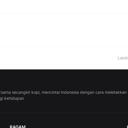
Lebih
rsama secangkir kopi, mencintai Indonesia dengan cara meletakkan
ggi kehidupan
RAGAM