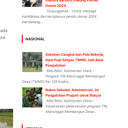
madura Bersatu Dukung Pemilu
Damai 2024
Tanjungperak - Untuk menjaga
kamtibmas dan terciptanya pemilu damai 2024
mendatang,...
pada
gsa
NASIONAL
Sebelum Cangkul dan Palu Bekerja,
Apel Pagi Satgas TMMD Jadi Awal
Pengabdian
MALINAU, Kalimantan Utara –
Program TNI Manunggal Membangun
Desa (TMMD) Ke-128 Kodim...
Bukan Sekadar Administrasi, Ini
Pengabdian Prajurit untuk Rakyat
MALINAU, Kalimantan Utara –
Kesuksesan pelaksanaan program TNI
Manunggal Membangun Desa...