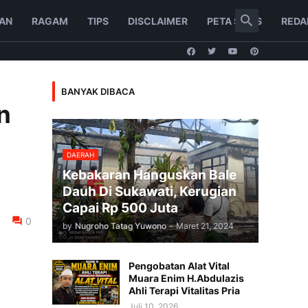
AN
RAGAM
TIPS
DISCLAIMER
PETA SITUS
REDA
BANYAK DIBACA
n
DAERAH
Kebakaran Hanguskan Bale
Dauh Di Sukawati, Kerugian
Capai Rp 500 Juta
0
by
Nugroho Tatag Yuwono
-
Maret 21, 2024
Pengobatan Alat Vital
Muara Enim H.Abdulazis
Ahli Terapi Vitalitas Pria
Juli 10, 2026