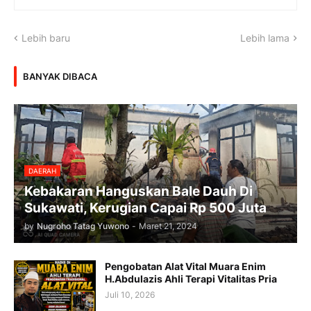
Lebih baru
Lebih lama
BANYAK DIBACA
DAERAH
Kebakaran Hanguskan Bale Dauh Di
Sukawati, Kerugian Capai Rp 500 Juta
by
Nugroho Tatag Yuwono
-
Maret 21, 2024
Pengobatan Alat Vital Muara Enim
H.Abdulazis Ahli Terapi Vitalitas Pria
Juli 10, 2026