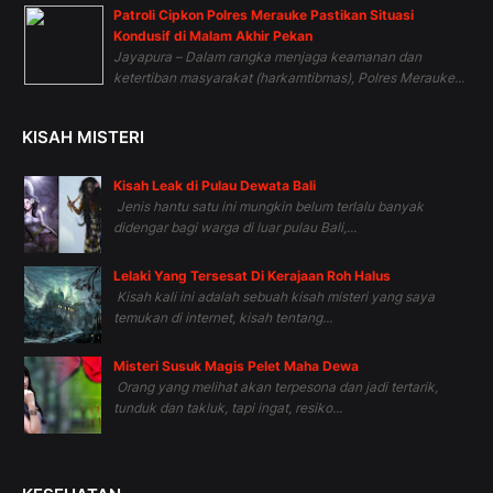
Patroli Cipkon Polres Merauke Pastikan Situasi
Kondusif di Malam Akhir Pekan
Jayapura – Dalam rangka menjaga keamanan dan
ketertiban masyarakat (harkamtibmas), Polres Merauke...
KISAH MISTERI
Kisah Leak di Pulau Dewata Bali
Jenis hantu satu ini mungkin belum terlalu banyak
didengar bagi warga di luar pulau Bali,...
Lelaki Yang Tersesat Di Kerajaan Roh Halus
Kisah kali ini adalah sebuah kisah misteri yang saya
temukan di internet, kisah tentang...
Misteri Susuk Magis Pelet Maha Dewa
Orang yang melihat akan terpesona dan jadi tertarik,
tunduk dan takluk, tapi ingat, resiko...