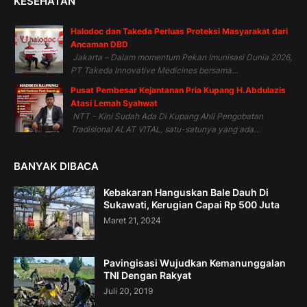
KESEHATAN
Halodoc dan Takeda Perluas Proteksi Masyarakat dari
Ancaman DBD
Jakarta – Dalam momentum Pekan Imunisasi Dunia 2026,
PT Takeda Innovative Medicines bersama...
Pusat Pembesar Kejantanan Pria Kupang H.Abdulazis
Atasi Lemah Syahwat
NTT - Kini Sudah Ada Di Kupang Ahli Pengobatan
Tradisional ALAT VITAL, satu-satunya yang ada...
BANYAK DIBACA
Kebakaran Hanguskan Bale Dauh Di
Sukawati, Kerugian Capai Rp 500 Juta
Maret 21, 2024
Pavingisasi Wujudkan Kemanunggalan
TNI Dengan Rakyat
Juli 20, 2019