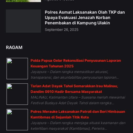
Polres Asmat Laksanakan Olah TKP dan
Upaya Evakuasi Jenazah Korban
Penembakan di Kampung Ulakin
September 26, 2025
RAGAM
Polda Papua Gelar Rekonsiliasi Penyusunan Laporan
Keuangan Tahunan 2025
Jayapura – Dalam rangka memastikan akurasi,
transparansi, dan akuntabilitas penyusunan laporan...
Tarian Adat Dayak Tahol Semarakkan Irau Malinau,
Dandim 0910 Hadir Bersama Masyarakat
MALINAU, Kalimantan Utara – Suasana meriah mewarnai
Festival Budaya Adat Dayak Tahol dalam rangka...
Polres Merauke Laksanakan Patroli dan Beri Himbauan
Kamtibmas di Sejumlah Titik Kota
Jayapura – Dalam rangka menjaga situasi keamanan dan
ketertiban masyarakat (Kamtibmas), Perwira...