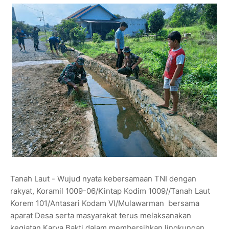
Tanah Laut - Wujud nyata kebersamaan TNI dengan
rakyat, Koramil 1009-06/Kintap Kodim 1009//Tanah Laut
Korem 101/Antasari Kodam VI/Mulawarman bersama
aparat Desa serta masyarakat terus melaksanakan
kegiatan Karya Bakti dalam membersihkan lingkungan