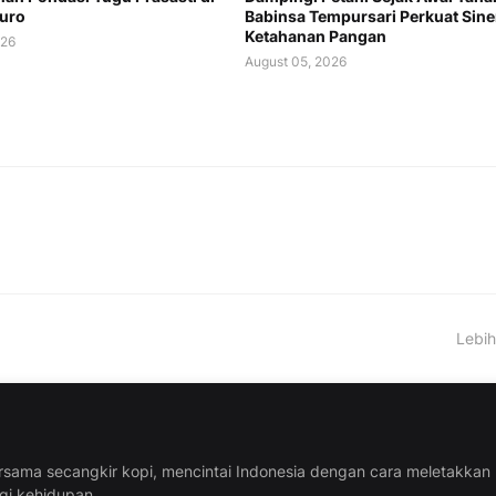
uro
Babinsa Tempursari Perkuat Sine
Ketahanan Pangan
026
August 05, 2026
Lebih
rsama secangkir kopi, mencintai Indonesia dengan cara meletakkan
ggi kehidupan