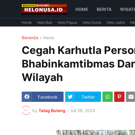
HOME
BERITA
WISAT
Home
Helo Bali
Helo Papua
Helo Dunia
Helo Jatim
He
Beranda
News
Cegah Karhutla Perso
Bhabinkamtibmas Dan 
Wilayah
Facebook
Twitter
by
Tatag Buleng
-
Juli 28, 2024