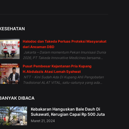
KESEHATAN
Halodoc dan Takeda Perluas Proteksi Masyarakat
dari Ancaman DBD
Jakarta – Dalam momentum Pekan Imunisasi Dunia
2026, PT Takeda Innovative Medicines bersama...
Pusat Pembesar Kejantanan Pria Kupang
H.Abdulazis Atasi Lemah Syahwat
NTT - Kini Sudah Ada Di Kupang Ahli Pengobatan
Tradisional ALAT VITAL, satu-satunya yang ada...
BANYAK DIBACA
Kebakaran Hanguskan Bale Dauh Di
Sukawati, Kerugian Capai Rp 500 Juta
Maret 21, 2024