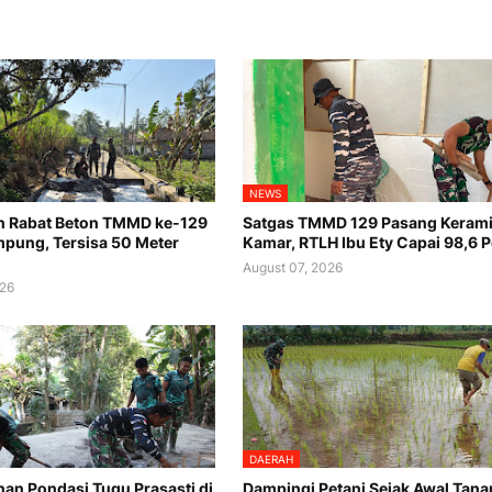
NEWS
n Rabat Beton TMMD ke-129
Satgas TMMD 129 Pasang Keram
pung, Tersisa 50 Meter
Kamar, RTLH Ibu Ety Capai 98,6 
August 07, 2026
026
DAERAH
n Pondasi Tugu Prasasti di
Dampingi Petani Sejak Awal Tana