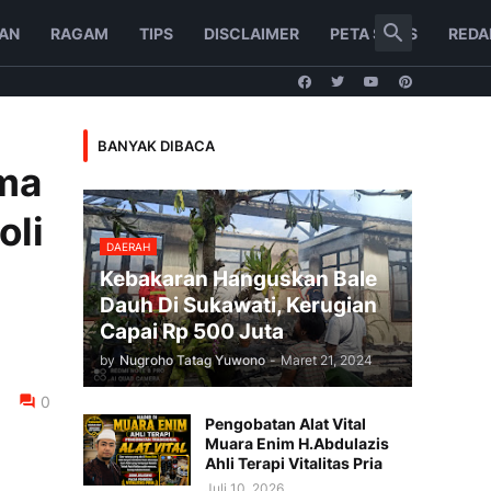
AN
RAGAM
TIPS
DISCLAIMER
PETA SITUS
REDA
BANYAK DIBACA
ama
oli
DAERAH
Kebakaran Hanguskan Bale
Dauh Di Sukawati, Kerugian
Capai Rp 500 Juta
by
Nugroho Tatag Yuwono
-
Maret 21, 2024
0
Pengobatan Alat Vital
Muara Enim H.Abdulazis
Ahli Terapi Vitalitas Pria
Juli 10, 2026