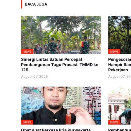
BACA JUGA
NEWS
NEWS
Sinergi Lintas Satuan Percepat
Pengecora
Pembangunan Tugu Prasasti TMMD ke-
Hampir Ram
129
Pekerjaan
August 07, 2026
August 07, 2
NEWS
NEWS
Obat Kuat Perkasa Pria Purwakarta
Pembanguna