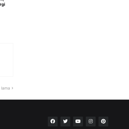
rgi
 lama