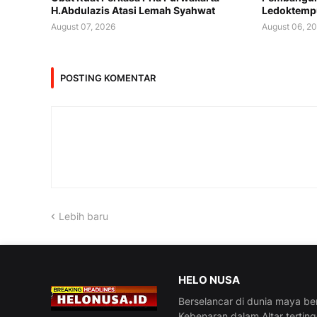
H.Abdulazis Atasi Lemah Syahwat
Ledoktemp
August 07, 2026
August 06, 2
POSTING KOMENTAR
Lebih baru
HELO NUSA
Berselancar di dunia maya be
Kebenaran dalam Altar tertin