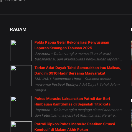
RAGAM
Polda Papua Gelar Rekonsiliasi Penyusunan
n
Laporan Keuangan Tahunan 2025
Jayapura – Dalam rangka memastikan akurasi,
transparansi, dan akuntabilitas penyusunan laporan...
Tarian Adat Dayak Tahol Semarakkan Irau Malinau,
Dandim 0910 Hadir Bersama Masyarakat
MALINAU, Kalimantan Utara – Suasana meriah
mewarnai Festival Budaya Adat Dayak Tahol dalam
rangka...
Polres Merauke Laksanakan Patroli dan Beri
Himbauan Kamtibmas di Sejumlah Titik Kota
Jayapura – Dalam rangka menjaga situasi keamanan
dan ketertiban masyarakat (Kamtibmas), Perwira...
Patroli Cipkon Polres Merauke Pastikan Situasi
Kondusif di Malam Akhir Pekan