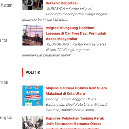
Berakhir Deportasi
 hutan
SURABAYA – Kantor Imigrasi
Ponorogo mendeportasi warga negara
Malaysia berinisial MZ (Lk)...
Imigrasi Klungkung Hadirkan
Layanan di Car Free Day, Permudah
Akses Masyarakat
erta
KLUNGKUNG - Kantor Imigrasi Kelas
III Non TPI Klungkung terus
memperkuat pelayanan publik...
POLITIK
roli,
Mujiardi Santoso Optimis Raih Suara
Maksimal di Kuta Utara
Badung - Calon anggota DPRD
Badung dari Dapil Kuta Utara, Mujiardi
Santoso, optimis meraih suara...
menjadi
Kapolres Pelabuhan Tanjung Perak
Jalin Silaturahmi Bersama Ormas