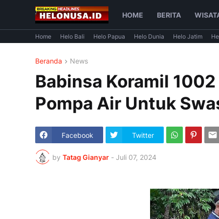
HOME
BERITA
WISAT
Home
Helo Bali
Helo Papua
Helo Dunia
Helo Jatim
He
Beranda
News
Babinsa Koramil 1002
Pompa Air Untuk Sw
Facebook
Twitter
by
Tatag Gianyar
-
Juli 07, 2024