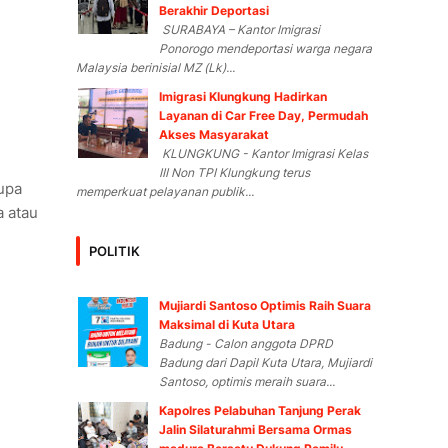
Berakhir Deportasi
SURABAYA – Kantor Imigrasi
Ponorogo mendeportasi warga negara
Malaysia berinisial MZ (Lk)...
Imigrasi Klungkung Hadirkan
Layanan di Car Free Day, Permudah
Akses Masyarakat
KLUNGKUNG - Kantor Imigrasi Kelas
III Non TPI Klungkung terus
upa
memperkuat pelayanan publik...
a atau
POLITIK
Mujiardi Santoso Optimis Raih Suara
Maksimal di Kuta Utara
Badung - Calon anggota DPRD
Badung dari Dapil Kuta Utara, Mujiardi
Santoso, optimis meraih suara...
Kapolres Pelabuhan Tanjung Perak
Jalin Silaturahmi Bersama Ormas