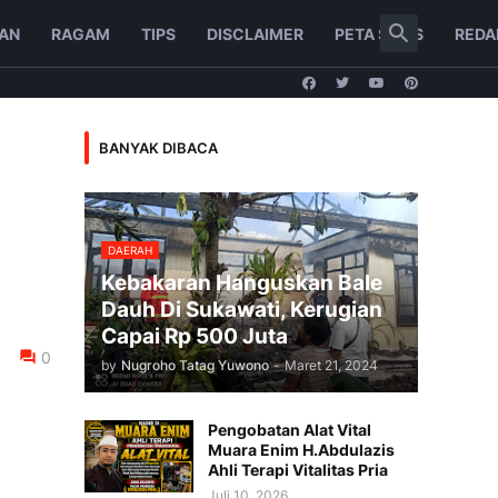
AN
RAGAM
TIPS
DISCLAIMER
PETA SITUS
REDA
BANYAK DIBACA
DAERAH
Kebakaran Hanguskan Bale
Dauh Di Sukawati, Kerugian
Capai Rp 500 Juta
0
by
Nugroho Tatag Yuwono
-
Maret 21, 2024
Pengobatan Alat Vital
Muara Enim H.Abdulazis
Ahli Terapi Vitalitas Pria
Juli 10, 2026