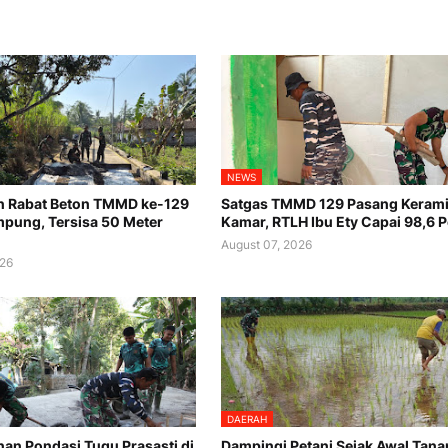
NEWS
n Rabat Beton TMMD ke-129
Satgas TMMD 129 Pasang Keram
pung, Tersisa 50 Meter
Kamar, RTLH Ibu Ety Capai 98,6 
August 07, 2026
026
DAERAH
n Pondasi Tugu Prasasti di
Dampingi Petani Sejak Awal Tana