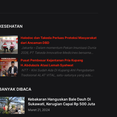
KESEHATAN
Halodoc dan Takeda Perluas Proteksi Masyarakat
dari Ancaman DBD
Jakarta – Dalam momentum Pekan Imunisasi Dunia
2026, PT Takeda Innovative Medicines bersama...
Pusat Pembesar Kejantanan Pria Kupang
H.Abdulazis Atasi Lemah Syahwat
NTT - Kini Sudah Ada Di Kupang Ahli Pengobatan
Tradisional ALAT VITAL, satu-satunya yang ada...
BANYAK DIBACA
Kebakaran Hanguskan Bale Dauh Di
Sukawati, Kerugian Capai Rp 500 Juta
Maret 21, 2024