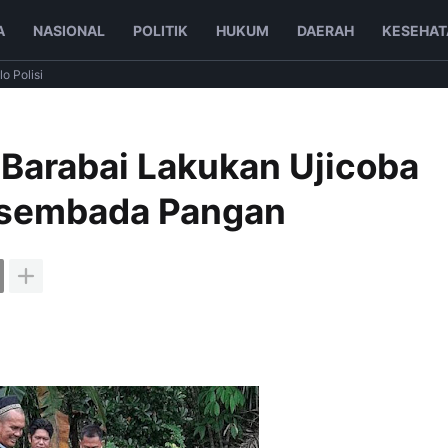
A
NASIONAL
POLITIK
HUKUM
DAERAH
KESEHAT
lo Polisi
 Barabai Lakukan Ujicoba
asembada Pangan