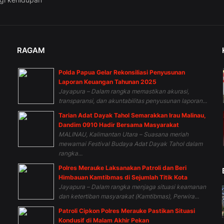
RAGAM
Polda Papua Gelar Rekonsiliasi Penyusunan
n
Laporan Keuangan Tahunan 2025
Jayapura – Dalam rangka memastikan akurasi,
transparansi, dan akuntabilitas penyusunan laporan...
Tarian Adat Dayak Tahol Semarakkan Irau Malinau,
Dandim 0910 Hadir Bersama Masyarakat
MALINAU, Kalimantan Utara – Suasana meriah
mewarnai Festival Budaya Adat Dayak Tahol dalam
rangka...
Polres Merauke Laksanakan Patroli dan Beri
Himbauan Kamtibmas di Sejumlah Titik Kota
Jayapura – Dalam rangka menjaga situasi keamanan
dan ketertiban masyarakat (Kamtibmas), Perwira...
Patroli Cipkon Polres Merauke Pastikan Situasi
Kondusif di Malam Akhir Pekan