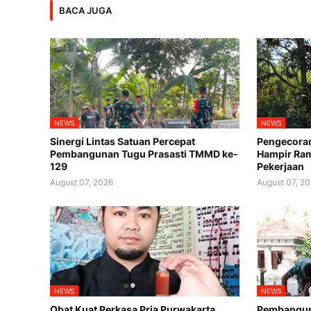
BACA JUGA
NEWS
NEWS
Sinergi Lintas Satuan Percepat
Pengecora
Pembangunan Tugu Prasasti TMMD ke-
Hampir Ram
129
Pekerjaan
August 07, 2026
August 07, 2
NEWS
NEWS
Obat Kuat Perkasa Pria Purwakarta
Pembanguna