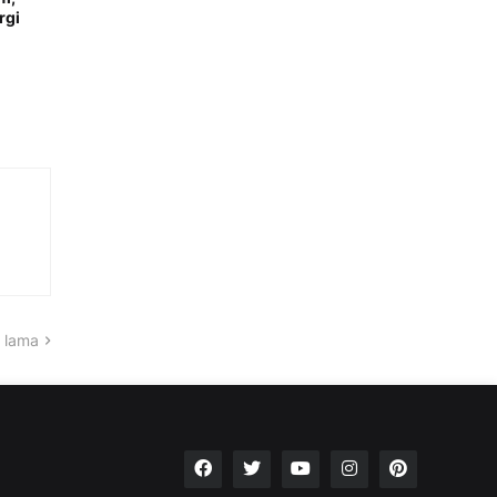
rgi
 lama