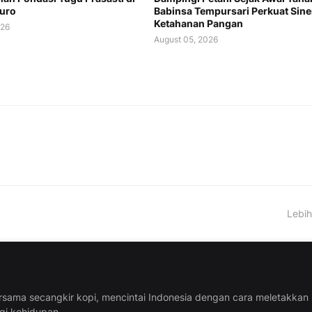
uro
Babinsa Tempursari Perkuat Sine
Ketahanan Pangan
026
August 05, 2026
Lebih
rsama secangkir kopi, mencintai Indonesia dengan cara meletakkan
ggi kehidupan