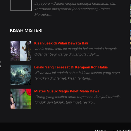
Jayapura – Dalam rangka menjaga keamanan dan
ketertiban masyarakat (harkamtibmas), Polres
Merauke...
KISAH MISTERI
Kisah Leak di Pulau Dewata Bali
Jenis hantu satu ini mungkin belum terlalu banyak
didengar bagi warga di luar pulau Bali,...
,
h
Lelaki Yang Tersesat Di Kerajaan Roh Halus
Kisah kali ini adalah sebuah kisah misteri yang saya
temukan di internet, kisah tentang...
Misteri Susuk Magis Pelet Maha Dewa
Orang yang melihat akan terpesona dan jadi tertarik,
tunduk dan takluk, tapi ingat, resiko...