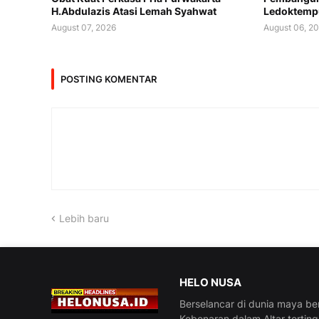
H.Abdulazis Atasi Lemah Syahwat
Ledoktemp
August 07, 2026
August 06, 2
POSTING KOMENTAR
Lebih baru
HELO NUSA
Berselancar di dunia maya be
Kebenaran dalam Altar tertin