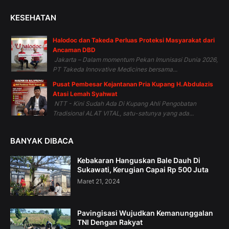
KESEHATAN
Halodoc dan Takeda Perluas Proteksi Masyarakat dari
Ancaman DBD
Jakarta – Dalam momentum Pekan Imunisasi Dunia 2026,
PT Takeda Innovative Medicines bersama...
Pusat Pembesar Kejantanan Pria Kupang H.Abdulazis
Atasi Lemah Syahwat
NTT - Kini Sudah Ada Di Kupang Ahli Pengobatan
Tradisional ALAT VITAL, satu-satunya yang ada...
BANYAK DIBACA
Kebakaran Hanguskan Bale Dauh Di
Sukawati, Kerugian Capai Rp 500 Juta
Maret 21, 2024
Pavingisasi Wujudkan Kemanunggalan
TNI Dengan Rakyat