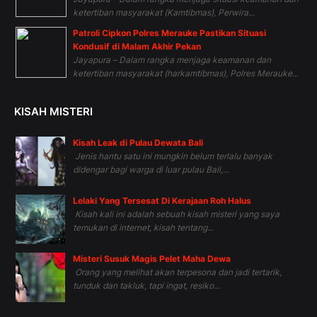
ketertiban masyarakat (Kamtibmas), Perwira...
Patroli Cipkon Polres Merauke Pastikan Situasi
Kondusif di Malam Akhir Pekan
Jayapura – Dalam rangka menjaga keamanan dan
ketertiban masyarakat (harkamtibmas), Polres Merauke...
KISAH MISTERI
Kisah Leak di Pulau Dewata Bali
Jenis hantu satu ini mungkin belum terlalu banyak
didengar bagi warga di luar pulau Bali,...
Lelaki Yang Tersesat Di Kerajaan Roh Halus
Kisah kali ini adalah sebuah kisah misteri yang saya
temukan di internet, kisah tentang...
Misteri Susuk Magis Pelet Maha Dewa
Orang yang melihat akan terpesona dan jadi tertarik,
tunduk dan takluk, tapi ingat, resiko...