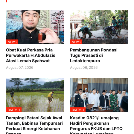
NEWS
NEWS
Obat Kuat Perkasa Pria
Pembangunan Pondasi
Purwakarta H.Abdulazis
Tugu Prasasti di
Atasi Lemah Syahwat
Ledoktempuro
August 07, 2026
August 06, 2026
DAERAH
DAERAH
Dampingi Petani Sejak Awal
Kasdim 0821/Lumajang
Tanam, Babinsa Tempursari
Hadiri Pengukuhan
Perkuat Sinergi Ketahanan
Pengurus FKUB dan LPTQ
Pangan
Kabupaten Lumajang