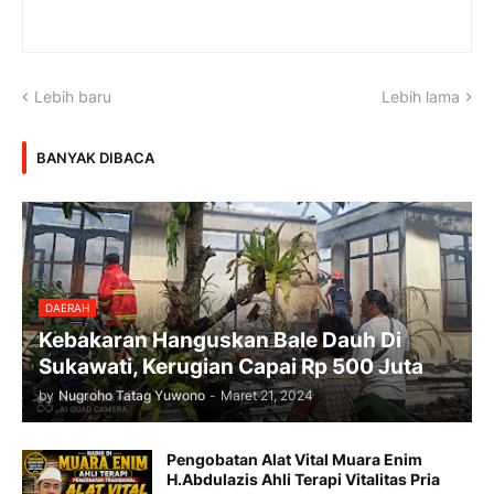
Lebih baru
Lebih lama
BANYAK DIBACA
DAERAH
Kebakaran Hanguskan Bale Dauh Di
Sukawati, Kerugian Capai Rp 500 Juta
by
Nugroho Tatag Yuwono
-
Maret 21, 2024
Pengobatan Alat Vital Muara Enim
H.Abdulazis Ahli Terapi Vitalitas Pria