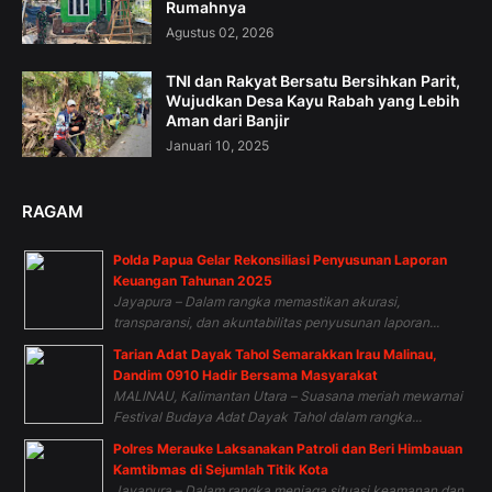
Rumahnya
Agustus 02, 2026
TNI dan Rakyat Bersatu Bersihkan Parit,
Wujudkan Desa Kayu Rabah yang Lebih
Aman dari Banjir
Januari 10, 2025
RAGAM
Polda Papua Gelar Rekonsiliasi Penyusunan Laporan
Keuangan Tahunan 2025
Jayapura – Dalam rangka memastikan akurasi,
transparansi, dan akuntabilitas penyusunan laporan...
Tarian Adat Dayak Tahol Semarakkan Irau Malinau,
Dandim 0910 Hadir Bersama Masyarakat
MALINAU, Kalimantan Utara – Suasana meriah mewarnai
Festival Budaya Adat Dayak Tahol dalam rangka...
Polres Merauke Laksanakan Patroli dan Beri Himbauan
Kamtibmas di Sejumlah Titik Kota
Jayapura – Dalam rangka menjaga situasi keamanan dan