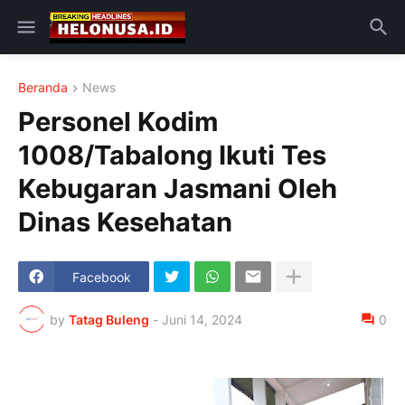
Beranda
News
Personel Kodim
1008/Tabalong Ikuti Tes
Kebugaran Jasmani Oleh
Dinas Kesehatan
Facebook
by
Tatag Buleng
-
Juni 14, 2024
0