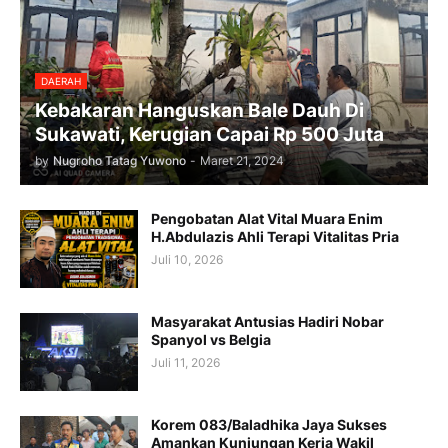
DAERAH
Kebakaran Hanguskan Bale Dauh Di
Sukawati, Kerugian Capai Rp 500 Juta
by
Nugroho Tatag Yuwono
-
Maret 21, 2024
Pengobatan Alat Vital Muara Enim
H.Abdulazis Ahli Terapi Vitalitas Pria
Juli 10, 2026
Masyarakat Antusias Hadiri Nobar
Spanyol vs Belgia
Juli 11, 2026
Korem 083/Baladhika Jaya Sukses
Amankan Kunjungan Kerja Wakil