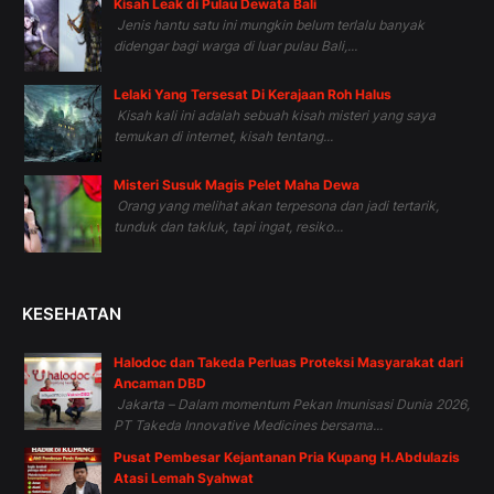
Kisah Leak di Pulau Dewata Bali
Jenis hantu satu ini mungkin belum terlalu banyak
didengar bagi warga di luar pulau Bali,...
Lelaki Yang Tersesat Di Kerajaan Roh Halus
Kisah kali ini adalah sebuah kisah misteri yang saya
temukan di internet, kisah tentang...
Misteri Susuk Magis Pelet Maha Dewa
Orang yang melihat akan terpesona dan jadi tertarik,
tunduk dan takluk, tapi ingat, resiko...
KESEHATAN
Halodoc dan Takeda Perluas Proteksi Masyarakat dari
Ancaman DBD
Jakarta – Dalam momentum Pekan Imunisasi Dunia 2026,
PT Takeda Innovative Medicines bersama...
Pusat Pembesar Kejantanan Pria Kupang H.Abdulazis
Atasi Lemah Syahwat