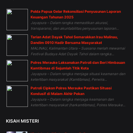
Polda Papua Gelar Rekonsiliasi Penyusunan Laporan
Keuangan Tahunan 2025
Jayapura – Dalam rangka memastikan akurasi,
transparansi, dan akuntabilitas penyusunan laporan...
Tarian Adat Dayak Tahol Semarakkan Irau Malinau,
Dandim 0910 Hadir Bersama Masyarakat
MALINAU, Kalimantan Utara – Suasana meriah mewarnai
Festival Budaya Adat Dayak Tahol dalam rangka...
Polres Merauke Laksanakan Patroli dan Beri Himbauan
Kamtibmas di Sejumlah Titik Kota
Jayapura – Dalam rangka menjaga situasi keamanan dan
ketertiban masyarakat (Kamtibmas), Perwira...
Patroli Cipkon Polres Merauke Pastikan Situasi
Kondusif di Malam Akhir Pekan
Jayapura – Dalam rangka menjaga keamanan dan
ketertiban masyarakat (harkamtibmas), Polres Merauke...
KISAH MISTERI