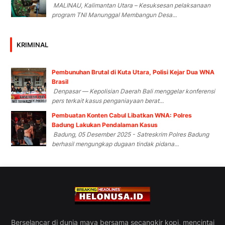
MALINAU, Kalimantan Utara – Kesuksesan pelaksanaan
program TNI Manunggal Membangun Desa...
KRIMINAL
Pembunuhan Brutal di Kuta Utara, Polisi Kejar Dua WNA
Brasil
Denpasar — Kepolisian Daerah Bali menggelar konferensi
pers terkait kasus penganiayaan berat...
Pembuatan Konten Cabul Libatkan WNA: Polres
Badung Lakukan Pendalaman Kasus
Badung, 05 Desember 2025 - Satreskrim Polres Badung
berhasil mengungkap dugaan tindak pidana...
Berselancar di dunia maya bersama secangkir kopi, mencintai