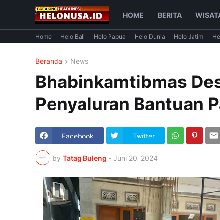
HOME
BERITA
WISAT
Home
Helo Bali
Helo Papua
Helo Dunia
Helo Jatim
He
Beranda
News
Bhabinkamtibmas Des
Penyaluran Bantuan P
Facebook
Twitter
by
Tatag Buleng
-
Juni 20, 2024