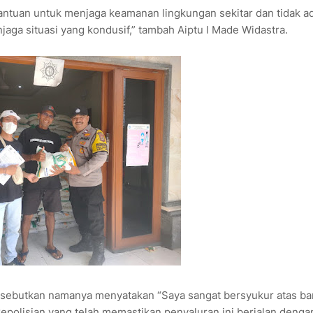
tuan untuk menjaga keamanan lingkungan sekitar dan tidak a
ga situasi yang kondusif,” tambah Aiptu I Made Widastra.
disebutkan namanya menyatakan “Saya sangat bersyukur atas b
kepolisian yang telah memastikan penyaluran ini berjalan denga