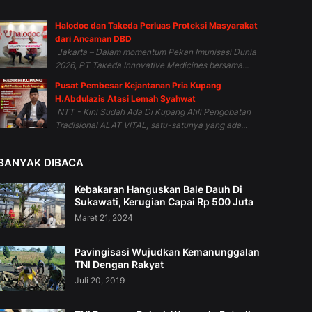
Halodoc dan Takeda Perluas Proteksi Masyarakat
dari Ancaman DBD
Jakarta – Dalam momentum Pekan Imunisasi Dunia
2026, PT Takeda Innovative Medicines bersama...
Pusat Pembesar Kejantanan Pria Kupang
H.Abdulazis Atasi Lemah Syahwat
NTT - Kini Sudah Ada Di Kupang Ahli Pengobatan
Tradisional ALAT VITAL, satu-satunya yang ada...
BANYAK DIBACA
Kebakaran Hanguskan Bale Dauh Di
Sukawati, Kerugian Capai Rp 500 Juta
Maret 21, 2024
Pavingisasi Wujudkan Kemanunggalan
TNI Dengan Rakyat
Juli 20, 2019