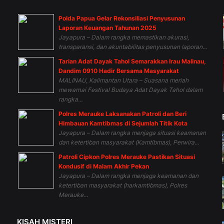
Polda Papua Gelar Rekonsiliasi Penyusunan
n
Laporan Keuangan Tahunan 2025
Jayapura – Dalam rangka memastikan akurasi,
transparansi, dan akuntabilitas penyusunan laporan...
Tarian Adat Dayak Tahol Semarakkan Irau Malinau,
Dandim 0910 Hadir Bersama Masyarakat
MALINAU, Kalimantan Utara – Suasana meriah
mewarnai Festival Budaya Adat Dayak Tahol dalam
rangka...
Polres Merauke Laksanakan Patroli dan Beri
Himbauan Kamtibmas di Sejumlah Titik Kota
Jayapura – Dalam rangka menjaga situasi keamanan
dan ketertiban masyarakat (Kamtibmas), Perwira...
Patroli Cipkon Polres Merauke Pastikan Situasi
Kondusif di Malam Akhir Pekan
Jayapura – Dalam rangka menjaga keamanan dan
ketertiban masyarakat (harkamtibmas), Polres
Merauke...
KISAH MISTERI