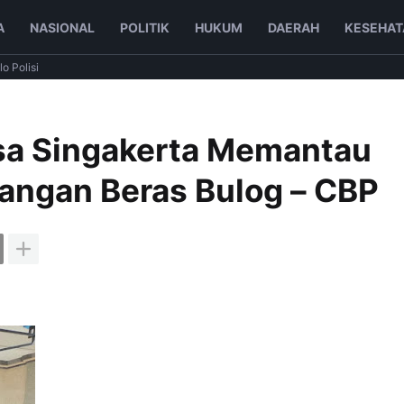
A
NASIONAL
POLITIK
HUKUM
DAERAH
KESEHAT
lo Polisi
a Singakerta Memantau
angan Beras Bulog – CBP