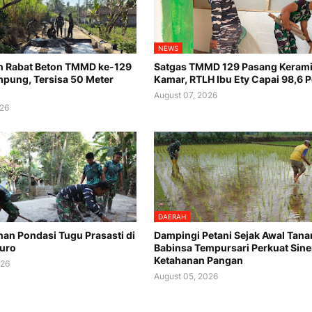
NEWS
n Rabat Beton TMMD ke-129
Satgas TMMD 129 Pasang Keram
pung, Tersisa 50 Meter
Kamar, RTLH Ibu Ety Capai 98,6 
August 07, 2026
026
DAERAH
n Pondasi Tugu Prasasti di
Dampingi Petani Sejak Awal Tana
uro
Babinsa Tempursari Perkuat Sine
Ketahanan Pangan
026
August 05, 2026