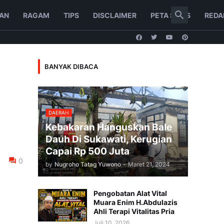
AN
RAGAM
TIPS
DISCLAIMER
PETA SITUS
REDA
BANYAK DIBACA
DAERAH
Kebakaran Hanguskan Bale
Dauh Di Sukawati, Kerugian
Capai Rp 500 Juta
0
by
Nugroho Tatag Yuwono
-
Maret 21, 2024
Pengobatan Alat Vital
Muara Enim H.Abdulazis
Ahli Terapi Vitalitas Pria
Juli 10, 2026