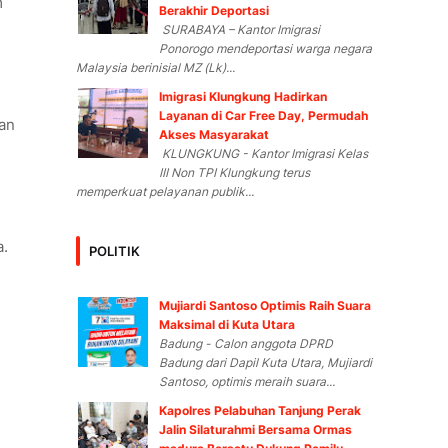
m
Berakhir Deportasi
SURABAYA – Kantor Imigrasi
Ponorogo mendeportasi warga negara
Malaysia berinisial MZ (Lk)...
Imigrasi Klungkung Hadirkan
Layanan di Car Free Day, Permudah
an
Akses Masyarakat
KLUNGKUNG - Kantor Imigrasi Kelas
III Non TPI Klungkung terus
memperkuat pelayanan publik...
a.
POLITIK
Mujiardi Santoso Optimis Raih Suara
Maksimal di Kuta Utara
Badung - Calon anggota DPRD
Badung dari Dapil Kuta Utara, Mujiardi
Santoso, optimis meraih suara...
Kapolres Pelabuhan Tanjung Perak
Jalin Silaturahmi Bersama Ormas