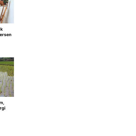
ik
Persen
m,
rgi