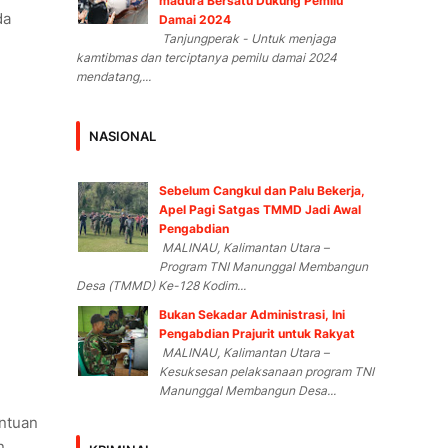
madura Bersatu Dukung Pemilu
da
Damai 2024
Tanjungperak - Untuk menjaga
kamtibmas dan terciptanya pemilu damai 2024
mendatang,...
NASIONAL
Sebelum Cangkul dan Palu Bekerja,
Apel Pagi Satgas TMMD Jadi Awal
Pengabdian
MALINAU, Kalimantan Utara –
Program TNI Manunggal Membangun
Desa (TMMD) Ke-128 Kodim...
Bukan Sekadar Administrasi, Ini
Pengabdian Prajurit untuk Rakyat
MALINAU, Kalimantan Utara –
Kesuksesan pelaksanaan program TNI
Manunggal Membangun Desa...
antuan
n