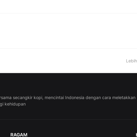
Lebih
rsama secangkir kopi, mencintai Indonesia dengan cara meletakkan
ggi kehidupan
RAGAM