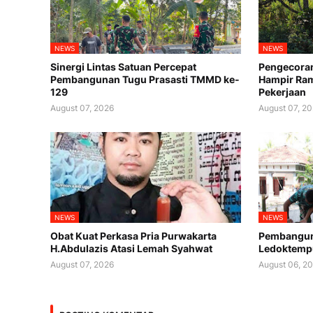
NEWS
NEWS
Sinergi Lintas Satuan Percepat
Pengecora
Pembangunan Tugu Prasasti TMMD ke-
Hampir Ram
129
Pekerjaan
August 07, 2026
August 07, 2
NEWS
NEWS
Obat Kuat Perkasa Pria Purwakarta
Pembanguna
H.Abdulazis Atasi Lemah Syahwat
Ledoktemp
August 07, 2026
August 06, 2