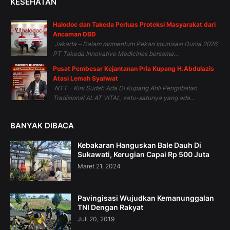
KESEHATAN
Halodoc dan Takeda Perluas Proteksi Masyarakat dari
Ancaman DBD
Jakarta – Dalam momentum Pekan Imunisasi Dunia 2026,
PT Takeda Innovative Medicines bersama...
Pusat Pembesar Kejantanan Pria Kupang H.Abdulazis
Atasi Lemah Syahwat
NTT - Kini Sudah Ada Di Kupang Ahli Pengobatan
Tradisional ALAT VITAL, satu-satunya yang ada...
BANYAK DIBACA
Kebakaran Hanguskan Bale Dauh Di
Sukawati, Kerugian Capai Rp 500 Juta
Maret 21, 2024
Pavingisasi Wujudkan Kemanunggalan
TNI Dengan Rakyat
Juli 20, 2019