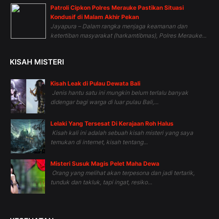
Patroli Cipkon Polres Merauke Pastikan Situasi
Kondusif di Malam Akhir Pekan
Jayapura – Dalam rangka menjaga keamanan dan
ketertiban masyarakat (harkamtibmas), Polres Merauke...
KISAH MISTERI
Kisah Leak di Pulau Dewata Bali
Jenis hantu satu ini mungkin belum terlalu banyak
didengar bagi warga di luar pulau Bali,...
Lelaki Yang Tersesat Di Kerajaan Roh Halus
Kisah kali ini adalah sebuah kisah misteri yang saya
temukan di internet, kisah tentang...
Misteri Susuk Magis Pelet Maha Dewa
Orang yang melihat akan terpesona dan jadi tertarik,
tunduk dan takluk, tapi ingat, resiko...