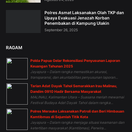
Polres Asmat Laksanakan Olah TKP dan
Upaya Evakuasi Jenazah Korban
Penembakan di Kampung Ulakin
September 26, 2025
RAGAM
Polda Papua Gelar Rekonsiliasi Penyusunan Laporan
Keuangan Tahunan 2025
Jayapura – Dalam rangka memastikan akurasi,
transparansi, dan akuntabilitas penyusunan laporan...
Tarian Adat Dayak Tahol Semarakkan Irau Malinau,
Dandim 0910 Hadir Bersama Masyarakat
MALINAU, Kalimantan Utara – Suasana meriah mewarnai
Festival Budaya Adat Dayak Tahol dalam rangka...
Polres Merauke Laksanakan Patroli dan Beri Himbauan
Kamtibmas di Sejumlah Titik Kota
Jayapura – Dalam rangka menjaga situasi keamanan dan
ketertiban masyarakat (Kamtibmas), Perwira...