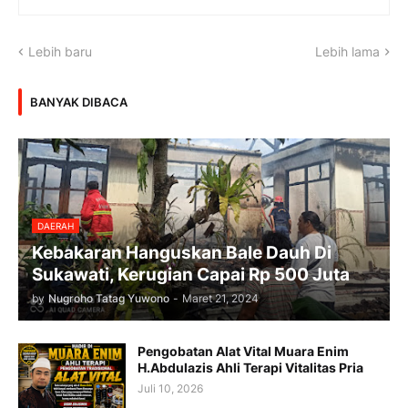
Lebih baru
Lebih lama
BANYAK DIBACA
DAERAH
Kebakaran Hanguskan Bale Dauh Di
Sukawati, Kerugian Capai Rp 500 Juta
by
Nugroho Tatag Yuwono
-
Maret 21, 2024
Pengobatan Alat Vital Muara Enim
H.Abdulazis Ahli Terapi Vitalitas Pria
Juli 10, 2026