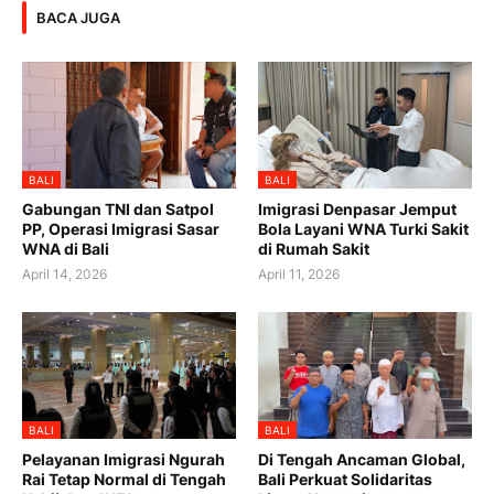
BACA JUGA
BALI
BALI
Gabungan TNI dan Satpol
Imigrasi Denpasar Jemput
PP, Operasi Imigrasi Sasar
Bola Layani WNA Turki Sakit
WNA di Bali
di Rumah Sakit
April 14, 2026
April 11, 2026
BALI
BALI
Pelayanan Imigrasi Ngurah
Di Tengah Ancaman Global,
Rai Tetap Normal di Tengah
Bali Perkuat Solidaritas