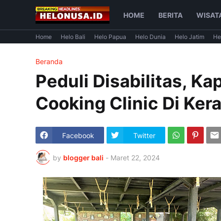
HOME
BERITA
WISAT
Home
Helo Bali
Helo Papua
Helo Dunia
Helo Jatim
He
Beranda
Peduli Disabilitas, Ka
Cooking Clinic Di Ker
Facebook
Twitter
by
blogger bali
-
Maret 22, 2024