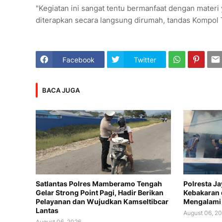
"Kegiatan ini sangat tentu bermanfaat dengan materi
diterapkan secara langsung dirumah, tandas Kompol 
Facebook
Twitter
BACA JUGA
Satlantas Polres Mamberamo Tengah
Polresta J
Gelar Strong Point Pagi, Hadir Berikan
Kebakaran 
Pelayanan dan Wujudkan Kamseltibcar
Mengalami
Lantas
August 06, 2
August 06, 2026