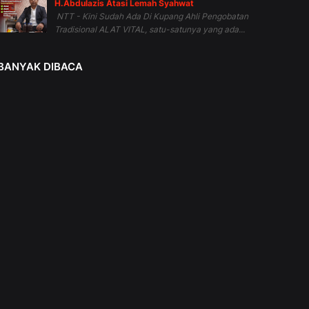
H.Abdulazis Atasi Lemah Syahwat
NTT - Kini Sudah Ada Di Kupang Ahli Pengobatan
Tradisional ALAT VITAL, satu-satunya yang ada...
BANYAK DIBACA