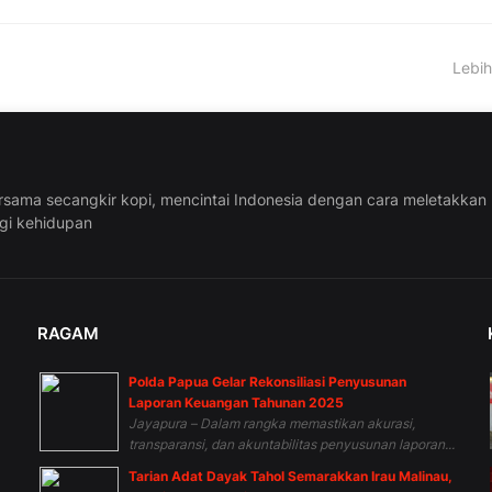
Lebih
rsama secangkir kopi, mencintai Indonesia dengan cara meletakkan
ggi kehidupan
RAGAM
Polda Papua Gelar Rekonsiliasi Penyusunan
Laporan Keuangan Tahunan 2025
Jayapura – Dalam rangka memastikan akurasi,
transparansi, dan akuntabilitas penyusunan laporan...
Tarian Adat Dayak Tahol Semarakkan Irau Malinau,