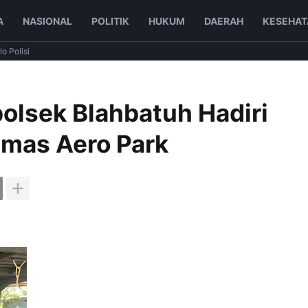
A
NASIONAL
POLITIK
HUKUM
DAERAH
KESEHAT
lo Polisi
polsek Blahbatuh Hadiri
amas Aero Park