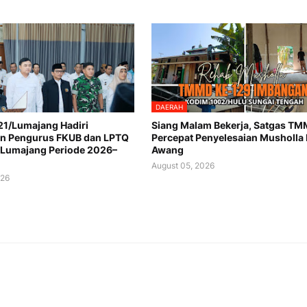
DAERAH
1/Lumajang Hadiri
Siang Malam Bekerja, Satgas T
n Pengurus FKUB dan LPTQ
Percepat Penyelesaian Musholla
 Lumajang Periode 2026–
Awang
August 05, 2026
026