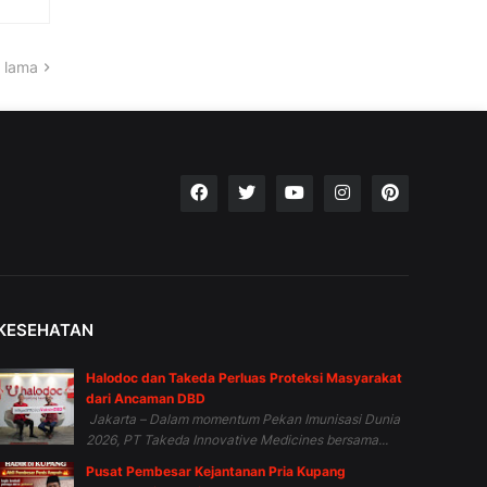
 lama
KESEHATAN
Halodoc dan Takeda Perluas Proteksi Masyarakat
dari Ancaman DBD
Jakarta – Dalam momentum Pekan Imunisasi Dunia
2026, PT Takeda Innovative Medicines bersama...
Pusat Pembesar Kejantanan Pria Kupang