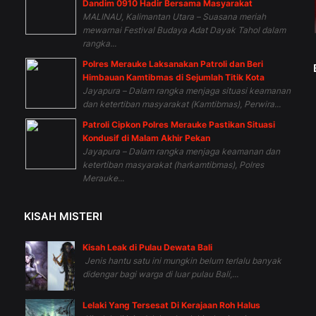
Dandim 0910 Hadir Bersama Masyarakat
MALINAU, Kalimantan Utara – Suasana meriah
mewarnai Festival Budaya Adat Dayak Tahol dalam
rangka...
Polres Merauke Laksanakan Patroli dan Beri
Himbauan Kamtibmas di Sejumlah Titik Kota
Jayapura – Dalam rangka menjaga situasi keamanan
dan ketertiban masyarakat (Kamtibmas), Perwira...
Patroli Cipkon Polres Merauke Pastikan Situasi
Kondusif di Malam Akhir Pekan
Jayapura – Dalam rangka menjaga keamanan dan
ketertiban masyarakat (harkamtibmas), Polres
Merauke...
KISAH MISTERI
Kisah Leak di Pulau Dewata Bali
Jenis hantu satu ini mungkin belum terlalu banyak
didengar bagi warga di luar pulau Bali,...
Lelaki Yang Tersesat Di Kerajaan Roh Halus