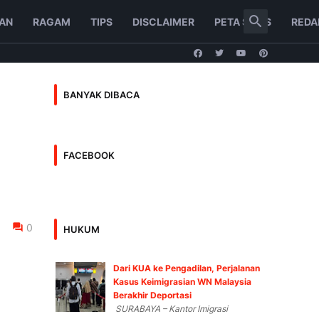
AN
RAGAM
TIPS
DISCLAIMER
PETA SITUS
REDA
BANYAK DIBACA
FACEBOOK
0
HUKUM
Dari KUA ke Pengadilan, Perjalanan
Kasus Keimigrasian WN Malaysia
Berakhir Deportasi
SURABAYA – Kantor Imigrasi