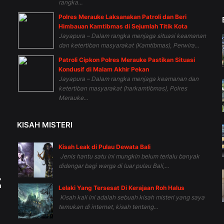
rangka...
Polres Merauke Laksanakan Patroli dan Beri
Himbauan Kamtibmas di Sejumlah Titik Kota
Jayapura – Dalam rangka menjaga situasi keamanan
dan ketertiban masyarakat (Kamtibmas), Perwira...
Patroli Cipkon Polres Merauke Pastikan Situasi
Kondusif di Malam Akhir Pekan
Jayapura – Dalam rangka menjaga keamanan dan
ketertiban masyarakat (harkamtibmas), Polres
Merauke...
KISAH MISTERI
Kisah Leak di Pulau Dewata Bali
Jenis hantu satu ini mungkin belum terlalu banyak
didengar bagi warga di luar pulau Bali,...
,
h
Lelaki Yang Tersesat Di Kerajaan Roh Halus
Kisah kali ini adalah sebuah kisah misteri yang saya
temukan di internet, kisah tentang...