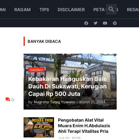
AN
RAGAM
TIPS
DISCLAIMER
PETA SITUS
REDA
BANYAK DIBACA
DAERAH
Kebakaran Hanguskan Bale
Dauh Di Sukawati, Kerugian
Capai Rp 500 Juta
0
by
Nugroho Tatag Yuwono
-
Maret 21, 2024
Pengobatan Alat Vital
Muara Enim H.Abdulazis
Ahli Terapi Vitalitas Pria
Juli 10, 2026