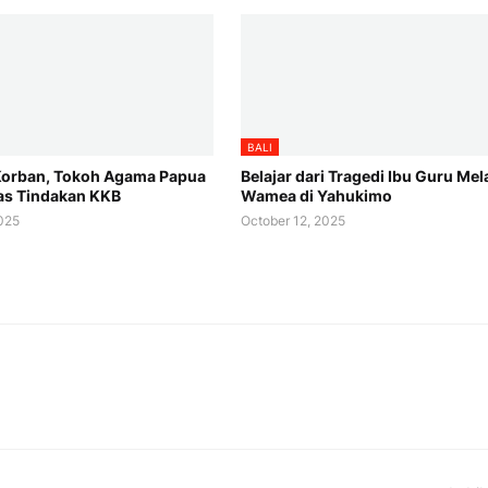
BALI
Korban, Tokoh Agama Papua
Belajar dari Tragedi Ibu Guru Mel
as Tindakan KKB
Wamea di Yahukimo
2025
October 12, 2025