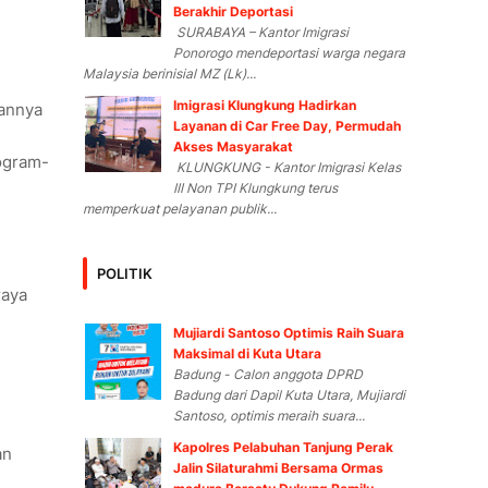
Berakhir Deportasi
SURABAYA – Kantor Imigrasi
Ponorogo mendeportasi warga negara
Malaysia berinisial MZ (Lk)...
Imigrasi Klungkung Hadirkan
gannya
Layanan di Car Free Day, Permudah
Akses Masyarakat
rogram-
KLUNGKUNG - Kantor Imigrasi Kelas
III Non TPI Klungkung terus
memperkuat pelayanan publik...
POLITIK
raya
Mujiardi Santoso Optimis Raih Suara
Maksimal di Kuta Utara
Badung - Calon anggota DPRD
Badung dari Dapil Kuta Utara, Mujiardi
Santoso, optimis meraih suara...
Kapolres Pelabuhan Tanjung Perak
an
Jalin Silaturahmi Bersama Ormas