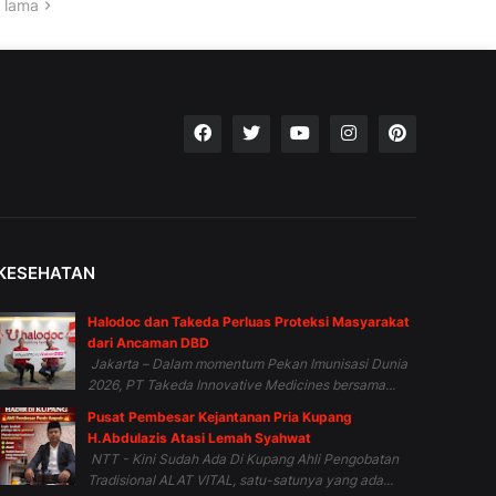
 lama
KESEHATAN
Halodoc dan Takeda Perluas Proteksi Masyarakat
dari Ancaman DBD
Jakarta – Dalam momentum Pekan Imunisasi Dunia
2026, PT Takeda Innovative Medicines bersama...
Pusat Pembesar Kejantanan Pria Kupang
H.Abdulazis Atasi Lemah Syahwat
NTT - Kini Sudah Ada Di Kupang Ahli Pengobatan
Tradisional ALAT VITAL, satu-satunya yang ada...