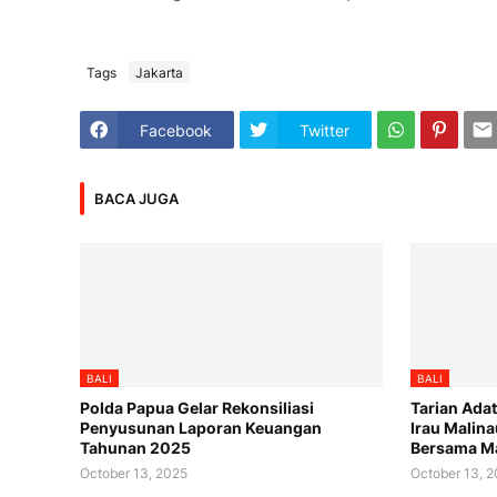
Tags
Jakarta
Facebook
Twitter
BACA JUGA
BALI
BALI
Polda Papua Gelar Rekonsiliasi
Tarian Ada
Penyusunan Laporan Keuangan
Irau Malin
Tahunan 2025
Bersama M
October 13, 2025
October 13, 