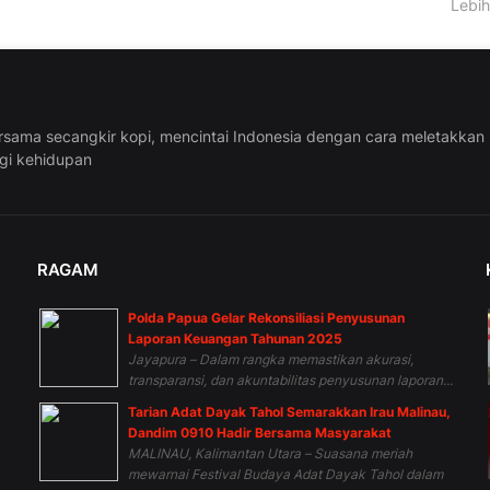
Lebih
rsama secangkir kopi, mencintai Indonesia dengan cara meletakkan
ggi kehidupan
RAGAM
Polda Papua Gelar Rekonsiliasi Penyusunan
n
Laporan Keuangan Tahunan 2025
Jayapura – Dalam rangka memastikan akurasi,
transparansi, dan akuntabilitas penyusunan laporan...
Tarian Adat Dayak Tahol Semarakkan Irau Malinau,
Dandim 0910 Hadir Bersama Masyarakat
MALINAU, Kalimantan Utara – Suasana meriah
mewarnai Festival Budaya Adat Dayak Tahol dalam