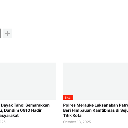
BALI
t Dayak Tahol Semarakkan
Polres Merauke Laksanakan Patro
au, Dandim 0910 Hadir
Beri Himbauan Kamtibmas di Sej
asyarakat
Titik Kota
2025
October 13, 2025