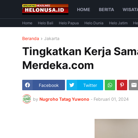
HOME
BERITA
WISAT
Home
Helo Bali
Helo Papua
Helo Dunia
Helo Jatim
He
Beranda
Jakarta
Tingkatkan Kerja Sam
Merdeka.com
Facebook
Twitter
by
Nugroho Tatag Yuwono
-
Februari 01, 2024