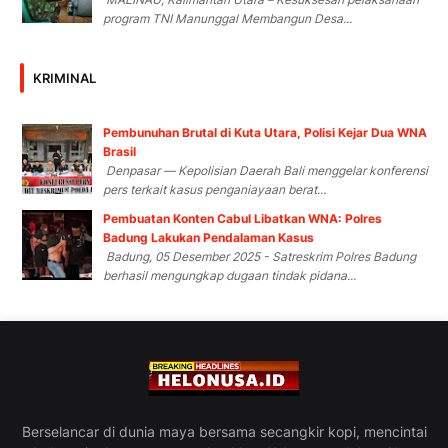
program TNI Manunggal Membangun Desa...
KRIMINAL
Pembunuhan Brutal di Kuta Utara, Polisi Kejar Dua WNA
Brasil
Denpasar — Kepolisian Daerah Bali menggelar konferensi
pers terkait kasus penganiayaan berat...
Pembuatan Konten Cabul Libatkan WNA: Polres
Badung Lakukan Pendalaman Kasus
Badung, 05 Desember 2025 - Satreskrim Polres Badung
berhasil mengungkap dugaan tindak pidana...
Berselancar di dunia maya bersama secangkir kopi, mencintai