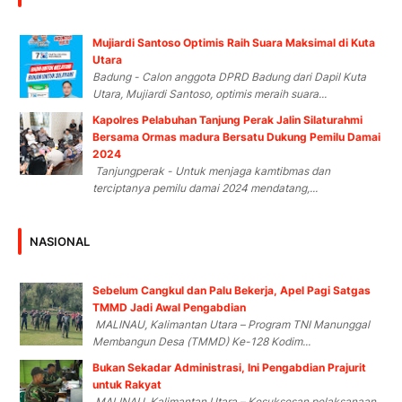
Mujiardi Santoso Optimis Raih Suara Maksimal di Kuta
Utara
Badung - Calon anggota DPRD Badung dari Dapil Kuta
Utara, Mujiardi Santoso, optimis meraih suara...
Kapolres Pelabuhan Tanjung Perak Jalin Silaturahmi
Bersama Ormas madura Bersatu Dukung Pemilu Damai
2024
Tanjungperak - Untuk menjaga kamtibmas dan
terciptanya pemilu damai 2024 mendatang,...
NASIONAL
Sebelum Cangkul dan Palu Bekerja, Apel Pagi Satgas
TMMD Jadi Awal Pengabdian
MALINAU, Kalimantan Utara – Program TNI Manunggal
Membangun Desa (TMMD) Ke-128 Kodim...
Bukan Sekadar Administrasi, Ini Pengabdian Prajurit
untuk Rakyat
MALINAU, Kalimantan Utara – Kesuksesan pelaksanaan