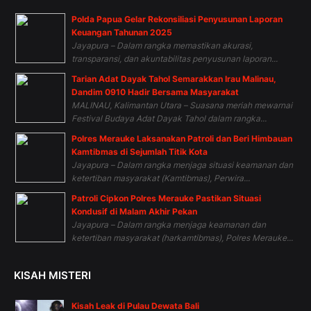
Polda Papua Gelar Rekonsiliasi Penyusunan Laporan
Keuangan Tahunan 2025
Jayapura – Dalam rangka memastikan akurasi,
transparansi, dan akuntabilitas penyusunan laporan...
Tarian Adat Dayak Tahol Semarakkan Irau Malinau,
Dandim 0910 Hadir Bersama Masyarakat
MALINAU, Kalimantan Utara – Suasana meriah mewarnai
Festival Budaya Adat Dayak Tahol dalam rangka...
Polres Merauke Laksanakan Patroli dan Beri Himbauan
Kamtibmas di Sejumlah Titik Kota
Jayapura – Dalam rangka menjaga situasi keamanan dan
ketertiban masyarakat (Kamtibmas), Perwira...
Patroli Cipkon Polres Merauke Pastikan Situasi
Kondusif di Malam Akhir Pekan
Jayapura – Dalam rangka menjaga keamanan dan
ketertiban masyarakat (harkamtibmas), Polres Merauke...
KISAH MISTERI
Kisah Leak di Pulau Dewata Bali