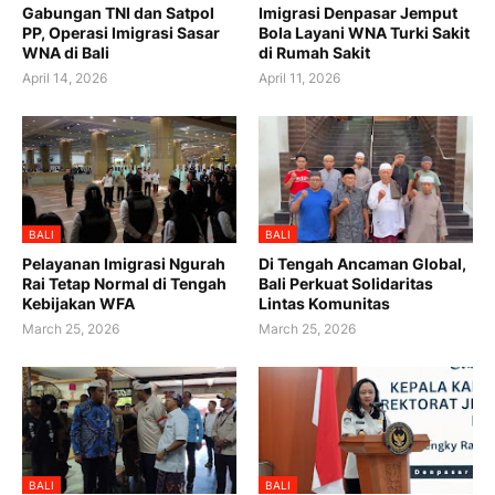
Gabungan TNI dan Satpol
Imigrasi Denpasar Jemput
PP, Operasi Imigrasi Sasar
Bola Layani WNA Turki Sakit
WNA di Bali
di Rumah Sakit
April 14, 2026
April 11, 2026
BALI
BALI
Pelayanan Imigrasi Ngurah
Di Tengah Ancaman Global,
Rai Tetap Normal di Tengah
Bali Perkuat Solidaritas
Kebijakan WFA
Lintas Komunitas
March 25, 2026
March 25, 2026
BALI
BALI