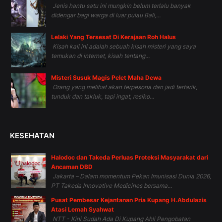
Jenis hantu satu ini mungkin belum terlalu banyak
didengar bagi warga di luar pulau Bali,...
Lelaki Yang Tersesat Di Kerajaan Roh Halus
Kisah kali ini adalah sebuah kisah misteri yang saya
temukan di internet, kisah tentang...
Misteri Susuk Magis Pelet Maha Dewa
Orang yang melihat akan terpesona dan jadi tertarik,
tunduk dan takluk, tapi ingat, resiko...
KESEHATAN
Halodoc dan Takeda Perluas Proteksi Masyarakat dari
Ancaman DBD
Jakarta – Dalam momentum Pekan Imunisasi Dunia 2026,
PT Takeda Innovative Medicines bersama...
Pusat Pembesar Kejantanan Pria Kupang H.Abdulazis
Atasi Lemah Syahwat
NTT - Kini Sudah Ada Di Kupang Ahli Pengobatan