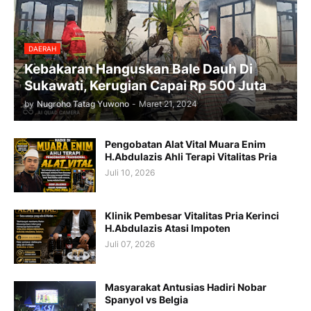
DAERAH
Kebakaran Hanguskan Bale Dauh Di
Sukawati, Kerugian Capai Rp 500 Juta
by
Nugroho Tatag Yuwono
-
Maret 21, 2024
Pengobatan Alat Vital Muara Enim
H.Abdulazis Ahli Terapi Vitalitas Pria
Juli 10, 2026
Klinik Pembesar Vitalitas Pria Kerinci
H.Abdulazis Atasi Impoten
Juli 07, 2026
Masyarakat Antusias Hadiri Nobar
Spanyol vs Belgia