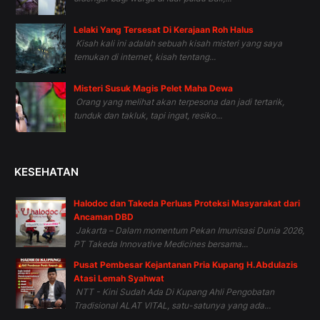
Lelaki Yang Tersesat Di Kerajaan Roh Halus
Kisah kali ini adalah sebuah kisah misteri yang saya
temukan di internet, kisah tentang...
Misteri Susuk Magis Pelet Maha Dewa
Orang yang melihat akan terpesona dan jadi tertarik,
tunduk dan takluk, tapi ingat, resiko...
KESEHATAN
Halodoc dan Takeda Perluas Proteksi Masyarakat dari
Ancaman DBD
Jakarta – Dalam momentum Pekan Imunisasi Dunia 2026,
PT Takeda Innovative Medicines bersama...
Pusat Pembesar Kejantanan Pria Kupang H.Abdulazis
Atasi Lemah Syahwat
NTT - Kini Sudah Ada Di Kupang Ahli Pengobatan
Tradisional ALAT VITAL, satu-satunya yang ada...