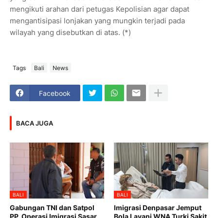
mengikuti arahan dari petugas Kepolisian agar dapat
mengantisipasi lonjakan yang mungkin terjadi pada
wilayah yang disebutkan di atas. (*)
Tags
Bali
News
Facebook
BACA JUGA
BALI
BALI
Gabungan TNI dan Satpol
Imigrasi Denpasar Jemput
PP, Operasi Imigrasi Sasar
Bola Layani WNA Turki Sakit