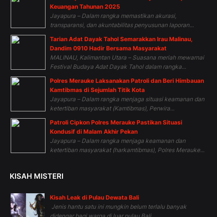
Keuangan Tahunan 2025
Jayapura – Dalam rangka memastikan akurasi,
transparansi, dan akuntabilitas penyusunan laporan...
Tarian Adat Dayak Tahol Semarakkan Irau Malinau,
Dandim 0910 Hadir Bersama Masyarakat
MALINAU, Kalimantan Utara – Suasana meriah mewarnai
Festival Budaya Adat Dayak Tahol dalam rangka...
Polres Merauke Laksanakan Patroli dan Beri Himbauan
Kamtibmas di Sejumlah Titik Kota
Jayapura – Dalam rangka menjaga situasi keamanan dan
ketertiban masyarakat (Kamtibmas), Perwira...
Patroli Cipkon Polres Merauke Pastikan Situasi
Kondusif di Malam Akhir Pekan
Jayapura – Dalam rangka menjaga keamanan dan
ketertiban masyarakat (harkamtibmas), Polres Merauke...
KISAH MISTERI
Kisah Leak di Pulau Dewata Bali
Jenis hantu satu ini mungkin belum terlalu banyak
didengar bagi warga di luar pulau Bali,...