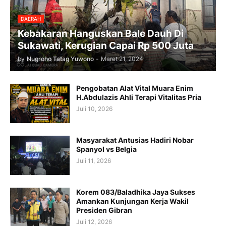
DAERAH
Kebakaran Hanguskan Bale Dauh Di
Sukawati, Kerugian Capai Rp 500 Juta
by
Nugroho Tatag Yuwono
-
Maret 21, 2024
Pengobatan Alat Vital Muara Enim
H.Abdulazis Ahli Terapi Vitalitas Pria
Juli 10, 2026
Masyarakat Antusias Hadiri Nobar
Spanyol vs Belgia
Juli 11, 2026
Korem 083/Baladhika Jaya Sukses
Amankan Kunjungan Kerja Wakil
Presiden Gibran
Juli 12, 2026