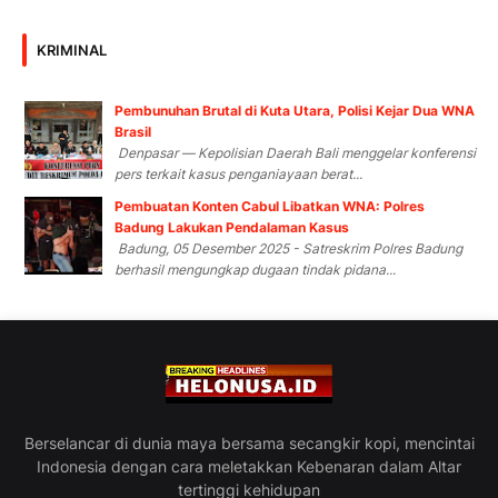
KRIMINAL
Pembunuhan Brutal di Kuta Utara, Polisi Kejar Dua WNA
Brasil
Denpasar — Kepolisian Daerah Bali menggelar konferensi
pers terkait kasus penganiayaan berat...
Pembuatan Konten Cabul Libatkan WNA: Polres
Badung Lakukan Pendalaman Kasus
Badung, 05 Desember 2025 - Satreskrim Polres Badung
berhasil mengungkap dugaan tindak pidana...
Berselancar di dunia maya bersama secangkir kopi, mencintai
Indonesia dengan cara meletakkan Kebenaran dalam Altar
tertinggi kehidupan