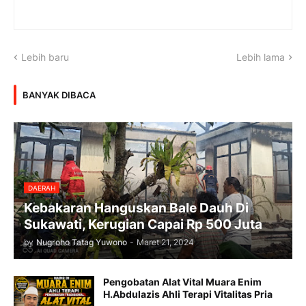
Lebih baru
Lebih lama
BANYAK DIBACA
DAERAH
Kebakaran Hanguskan Bale Dauh Di
Sukawati, Kerugian Capai Rp 500 Juta
by
Nugroho Tatag Yuwono
-
Maret 21, 2024
Pengobatan Alat Vital Muara Enim
H.Abdulazis Ahli Terapi Vitalitas Pria