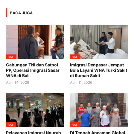
BACA JUGA
BALI
BALI
Gabungan TNI dan Satpol
Imigrasi Denpasar Jemput
PP, Operasi Imigrasi Sasar
Bola Layani WNA Turki Sakit
WNA di Bali
di Rumah Sakit
April 14, 2026
April 11, 2026
BALI
BALI
Pelayanan Imigrasi Ngurah
Di Tengah Ancaman Global,