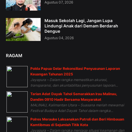
Agustus 07, 2026
Masuk Sekolah Lagi, Jangan Lupa
Lindungi Anak dari Demam Berdarah
Dengue
Agustus 04, 2026
RAGAM
Polda Papua Gelar Rekonsiliasi Penyusunan Laporan
Keuangan Tahunan 2025
Jayapura – Dalam rangka memastikan akurasi,
transparansi, dan akuntabilitas penyusunan laporan...
Tarian Adat Dayak Tahol Semarakkan Irau Malinau,
Dandim 0910 Hadir Bersama Masyarakat
MALINAU, Kalimantan Utara – Suasana meriah mewarnai
Festival Budaya Adat Dayak Tahol dalam rangka...
Polres Merauke Laksanakan Patroli dan Beri Himbauan
Kamtibmas di Sejumlah Titik Kota
Jayapura – Dalam rangka menjaga situasi keamanan dan