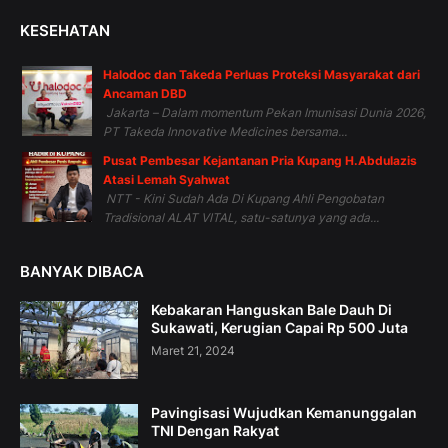
KESEHATAN
Halodoc dan Takeda Perluas Proteksi Masyarakat dari
Ancaman DBD
Jakarta – Dalam momentum Pekan Imunisasi Dunia 2026,
PT Takeda Innovative Medicines bersama...
Pusat Pembesar Kejantanan Pria Kupang H.Abdulazis
Atasi Lemah Syahwat
NTT - Kini Sudah Ada Di Kupang Ahli Pengobatan
Tradisional ALAT VITAL, satu-satunya yang ada...
BANYAK DIBACA
Kebakaran Hanguskan Bale Dauh Di
Sukawati, Kerugian Capai Rp 500 Juta
Maret 21, 2024
Pavingisasi Wujudkan Kemanunggalan
TNI Dengan Rakyat