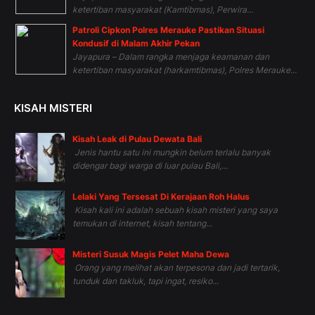
ketertiban masyarakat (Kamtibmas), Perwira...
Patroli Cipkon Polres Merauke Pastikan Situasi
Kondusif di Malam Akhir Pekan
Jayapura – Dalam rangka menjaga keamanan dan
ketertiban masyarakat (harkamtibmas), Polres Merauke...
KISAH MISTERI
Kisah Leak di Pulau Dewata Bali
Jenis hantu satu ini mungkin belum terlalu banyak
didengar bagi warga di luar pulau Bali,...
Lelaki Yang Tersesat Di Kerajaan Roh Halus
Kisah kali ini adalah sebuah kisah misteri yang saya
temukan di internet, kisah tentang...
Misteri Susuk Magis Pelet Maha Dewa
Orang yang melihat akan terpesona dan jadi tertarik,
tunduk dan takluk, tapi ingat, resiko...