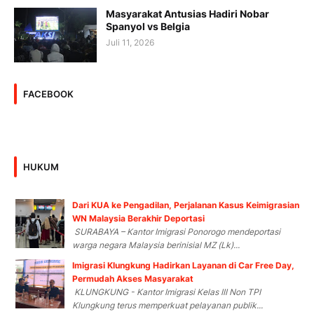
Masyarakat Antusias Hadiri Nobar
Spanyol vs Belgia
Juli 11, 2026
FACEBOOK
HUKUM
Dari KUA ke Pengadilan, Perjalanan Kasus Keimigrasian
WN Malaysia Berakhir Deportasi
SURABAYA – Kantor Imigrasi Ponorogo mendeportasi
warga negara Malaysia berinisial MZ (Lk)...
Imigrasi Klungkung Hadirkan Layanan di Car Free Day,
Permudah Akses Masyarakat
KLUNGKUNG - Kantor Imigrasi Kelas III Non TPI
Klungkung terus memperkuat pelayanan publik...