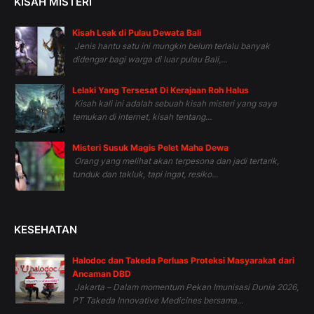
KISAH MISTERI
Kisah Leak di Pulau Dewata Bali
Jenis hantu satu ini mungkin belum terlalu banyak
didengar bagi warga di luar pulau Bali,...
Lelaki Yang Tersesat Di Kerajaan Roh Halus
Kisah kali ini adalah sebuah kisah misteri yang saya
temukan di internet, kisah tentang...
Misteri Susuk Magis Pelet Maha Dewa
Orang yang melihat akan terpesona dan jadi tertarik,
tunduk dan takluk, tapi ingat, resiko...
KESEHATAN
Halodoc dan Takeda Perluas Proteksi Masyarakat dari
Ancaman DBD
Jakarta – Dalam momentum Pekan Imunisasi Dunia 2026,
PT Takeda Innovative Medicines bersama...