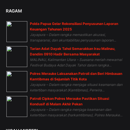
RAGAM
Polda Papua Gelar Rekonsiliasi Penyusunan Laporan
Keuangan Tahunan 2025
Jayapura – Dalam rangka memastikan akurasi,
transparansi, dan akuntabilitas penyusunan laporan...
Tarian Adat Dayak Tahol Semarakkan Irau Malinau,
Dandim 0910 Hadir Bersama Masyarakat
MALINAU, Kalimantan Utara – Suasana meriah mewarnai
Festival Budaya Adat Dayak Tahol dalam rangka...
Polres Merauke Laksanakan Patroli dan Beri Himbauan
Kamtibmas di Sejumlah Titik Kota
Jayapura – Dalam rangka menjaga situasi keamanan dan
ketertiban masyarakat (Kamtibmas), Perwira...
Patroli Cipkon Polres Merauke Pastikan Situasi
Kondusif di Malam Akhir Pekan
Jayapura – Dalam rangka menjaga keamanan dan
ketertiban masyarakat (harkamtibmas), Polres Merauke...