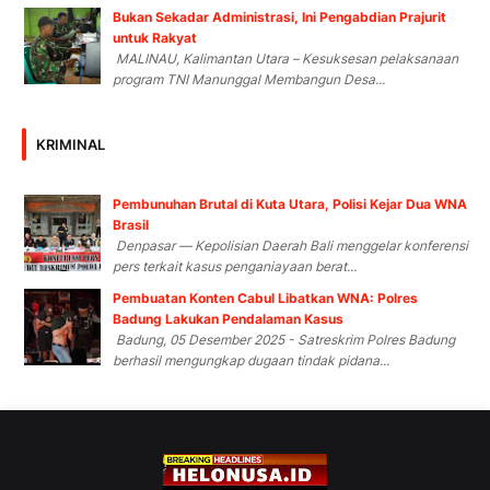
Bukan Sekadar Administrasi, Ini Pengabdian Prajurit
untuk Rakyat
MALINAU, Kalimantan Utara – Kesuksesan pelaksanaan
program TNI Manunggal Membangun Desa...
KRIMINAL
Pembunuhan Brutal di Kuta Utara, Polisi Kejar Dua WNA
Brasil
Denpasar — Kepolisian Daerah Bali menggelar konferensi
pers terkait kasus penganiayaan berat...
Pembuatan Konten Cabul Libatkan WNA: Polres
Badung Lakukan Pendalaman Kasus
Badung, 05 Desember 2025 - Satreskrim Polres Badung
berhasil mengungkap dugaan tindak pidana...